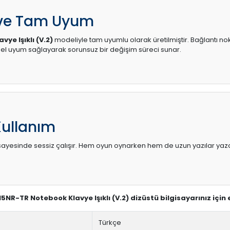
 ve Tam Uyum
ye Işıklı (V.2)
modeliyle tam uyumlu olarak üretilmiştir. Bağlantı nok
l uyum sağlayarak sorunsuz bir değişim süreci sunar.
Kullanım
sı sayesinde sessiz çalışır. Hem oyun oynarken hem de uzun yazılar yaza
M5NR-TR Notebook Klavye Işıklı (V.2) dizüstü bilgisayarınız için
Türkçe