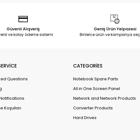
Güvenli Alışveriş
Geniş Ürün Yelpazesi
enli ve kolay ödeme sistemi
Binlerce ürün ve kampanya seç
ERVİCE
CATEGORİES
ked Questions
Notebook Spare Parts
g
All in One Screen Panel
Notifications
Network and Network Products
e Koşulları
Converter Products
Hard Drives