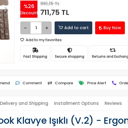
961,15 TL
%26
711,75 TL
Discount
Add to cart
Buy Now
Add to my favorites
Fast Shipping
Secure shopping
Returns and Exchan
mend
Comment
Compare
Price Alert
Orde
Delivery and Shipping
Installment Options
Reviews
 Klavye Işıklı (V.2) - Ergo