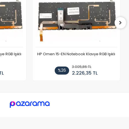
 RGB Işıklı
HP Omen 15-EN Notebook Klavye RGB Işıklı
3.005,86 TL
%26
TL
2.226,35 TL