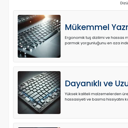
Dizü
Mükemmel Yaz
Ergonomik tuş dizilimi ve hassas me
parmak yorgunluğunu en aza indir
Dayanıklı ve U
Yüksek kaliteli malzemelerden üret
hassasiyeti ve basma hissiyatını k