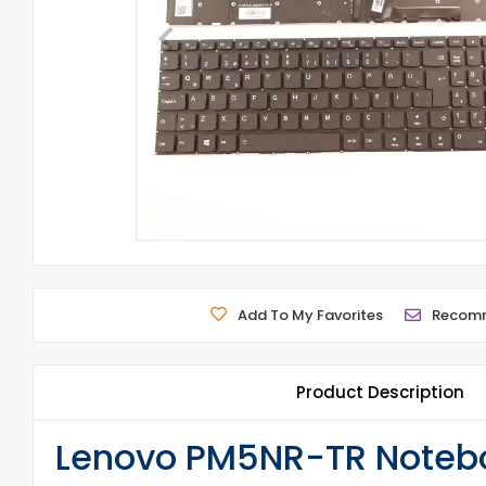
Add To My Favorites
Recom
Product Description
Lenovo PM5NR-TR Notebook