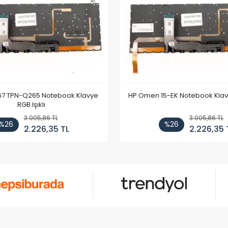
67 TPN-Q265 Notebook Klavye
HP Omen 15-EK Notebook Klavye
RGB Işıklı
3.005,86 TL
3.005,86 TL
%26
%26
2.226,35 TL
2.226,35 