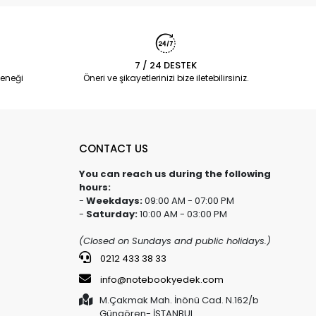
7 / 24 DESTEK
eneği
Öneri ve şikayetlerinizi bize iletebilirsiniz.
CONTACT US
You can reach us during the following
hours:
-
Weekdays:
09:00 AM - 07:00 PM
-
Saturday:
10:00 AM - 03:00 PM
(Closed on Sundays and public holidays.)
0212 433 38 33
info@notebookyedek.com
M.Çakmak Mah. İnönü Cad. N.162/b
Güngören- İSTANBUL