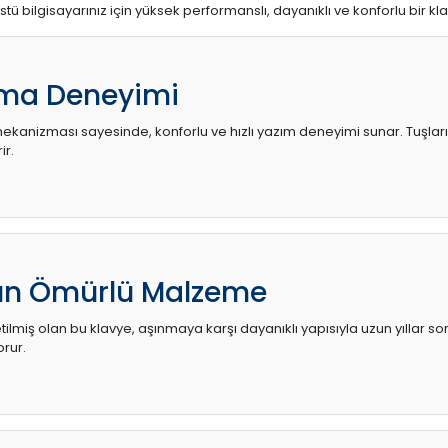
stü bilgisayarınız için yüksek performanslı, dayanıklı ve konforlu bir kl
ma Deneyimi
kanizması sayesinde, konforlu ve hızlı yazım deneyimi sunar. Tuşların d
ir.
zun Ömürlü Malzeme
ilmiş olan bu klavye, aşınmaya karşı dayanıklı yapısıyla uzun yıllar so
orur.