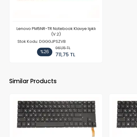
Lenovo PM5NR-TR Notebook Klavye Işıklı
(V.2)
Stok Kodu: DGGGJPSZVB
961,15 TL
%26
711,75 TL
Similar Products