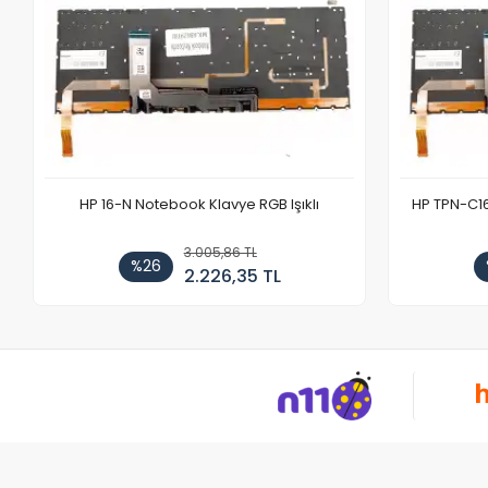
HP 16-N Notebook Klavye RGB Işıklı
HP TPN-C1
3.005,86 TL
%26
2.226,35 TL