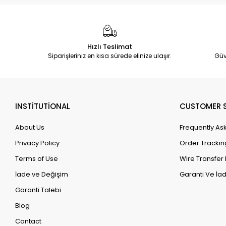
Hızlı Teslimat
Siparişleriniz en kısa sürede elinize ulaşır.
Güv
INSTİTUTİONAL
CUSTOMER S
About Us
Frequently As
Privacy Policy
Order Trackin
Terms of Use
Wire Transfer 
İade ve Değişim
Garanti Ve İad
Garanti Talebi
Blog
Contact