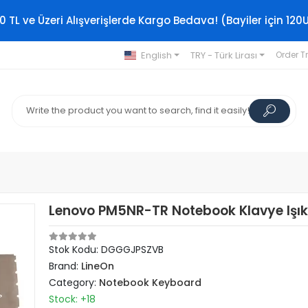
0 TL ve Üzeri Alışverişlerde Kargo Bedava! (Bayiler için 120
English
TRY - Türk Lirası
Order T
Lenovo PM5NR-TR Notebook Klavye Işıkl
Stok Kodu: DGGGJPSZVB
Brand:
LineOn
Category:
Notebook Keyboard
Stock: +18