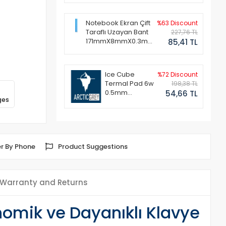
Notebook Ekran Çift
%63 Discount
Taraflı Uzayan Bant
227,76 TL
171mmX8mmX0.3mm
85,41 TL
(1 Set - 2 Adet)
Ice Cube
%72 Discount
Termal Pad 6w
198,38 TL
0.5mm
54,66 TL
ges
50x50mm
r By Phone
Product Suggestions
Warranty and Returns
nomik ve Dayanıklı Klavye