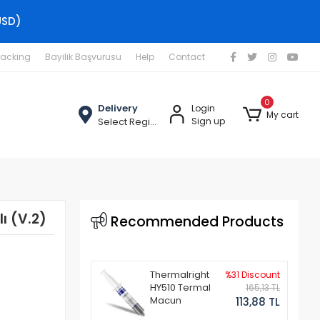
USD)
racking
Bayilik Başvurusu
Help
Contact
0
Delivery
Login
My cart
Select Region
Sign up
ı (V.2)
Recommended Products
Thermalright
%31 Discount
HY510 Termal
165,13 TL
Macun
113,88 TL