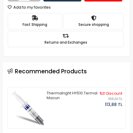
Add to my favorites
Fast Shipping
Secure shopping
Returns and Exchanges
Recommended Products
Thermalright HY510 Termal
%31 Discount
Macun
165,13 TL
113,88 TL