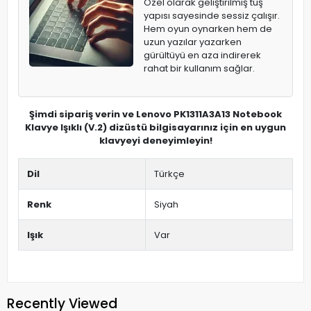
Özel olarak geliştirilmiş tuş
yapısı sayesinde sessiz çalışır.
Hem oyun oynarken hem de
uzun yazılar yazarken
gürültüyü en aza indirerek
rahat bir kullanım sağlar.
Şimdi sipariş verin ve Lenovo PK1311A3A13 Notebook
Klavye Işıklı (V.2) dizüstü bilgisayarınız için en uygun
klavyeyi deneyimleyin!
Dil
Türkçe
Renk
Siyah
Işık
Var
Recently Viewed