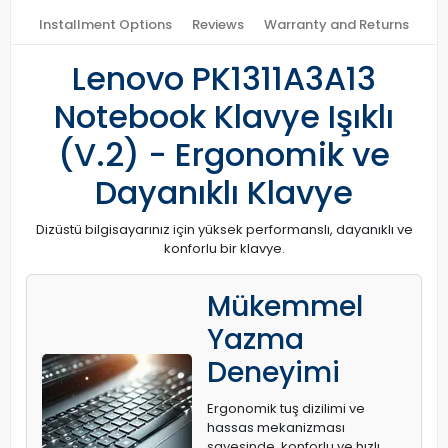
Installment Options
Reviews
Warranty and Returns
Lenovo PK1311A3A13
Notebook Klavye Işıklı
(V.2) - Ergonomik ve
Dayanıklı Klavye
Dizüstü bilgisayarınız için yüksek performanslı, dayanıklı ve
konforlu bir klavye.
Mükemmel
Yazma
Deneyimi
Ergonomik tuş dizilimi ve
hassas mekanizması
sayesinde, konforlu ve hızlı