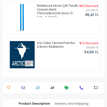
Notebook Ekran Çift Taraflı
%63 Discount
Uzayan Bant
227,76 TL
171mmX8mmX0.3mm (1
85,41 TL
Set - 2 Adet)
Ice Cube Termal Pad 6w
%72 Discount
0.5mm 50x50mm
198,38 TL
54,66 TL
Product Description
Delivery and Shipping