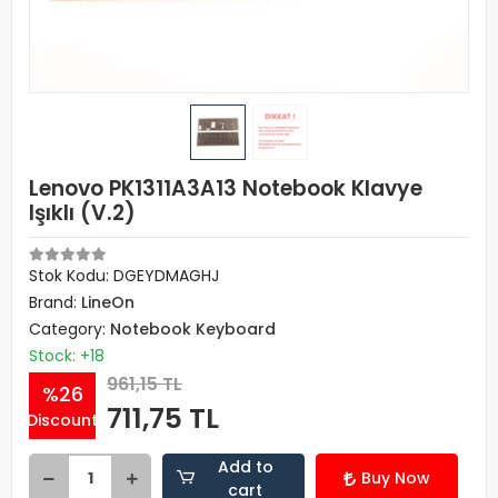
Lenovo PK1311A3A13 Notebook Klavye
Işıklı (V.2)
Stok Kodu: DGEYDMAGHJ
Brand:
LineOn
Category:
Notebook Keyboard
Stock: +18
961,15 TL
%26
711,75 TL
Discount
Add to
Buy Now
cart