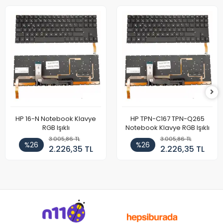
HP 16-N Notebook Klavye
HP TPN-C167 TPN-Q265
RGB Işıklı
Notebook Klavye RGB Işıklı
3.005,86 TL
3.005,86 TL
%26
%26
2.226,35 TL
2.226,35 TL