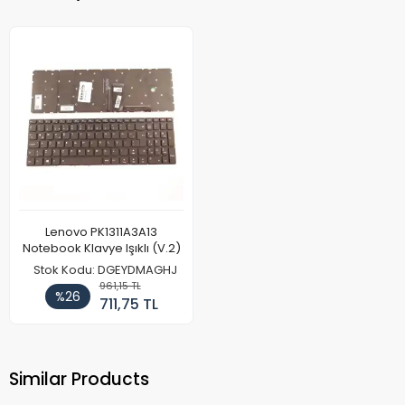
Lenovo PK1311A3A13
Notebook Klavye Işıklı (V.2)
Stok Kodu: DGEYDMAGHJ
961,15 TL
%26
711,75 TL
Similar Products