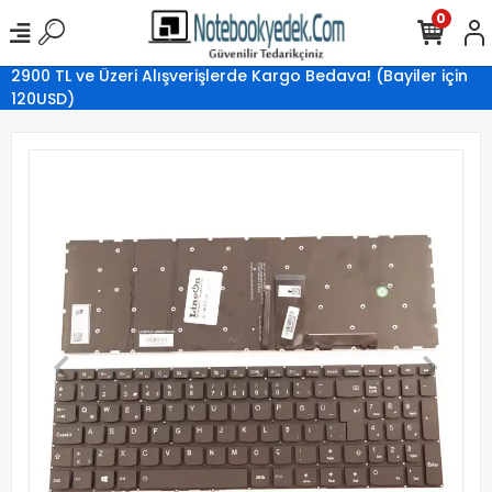
0
2900 TL ve Üzeri Alışverişlerde Kargo Bedava! (Bayiler için
120USD)