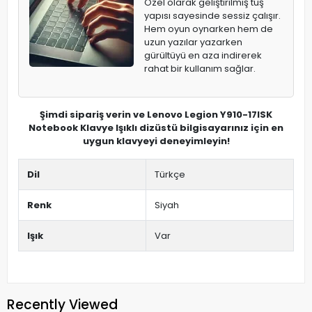
Özel olarak geliştirilmiş tuş
yapısı sayesinde sessiz çalışır.
Hem oyun oynarken hem de
uzun yazılar yazarken
gürültüyü en aza indirerek
rahat bir kullanım sağlar.
Şimdi sipariş verin ve Lenovo Legion Y910-17ISK
Notebook Klavye Işıklı dizüstü bilgisayarınız için en
uygun klavyeyi deneyimleyin!
Dil
Türkçe
Renk
Siyah
Işık
Var
Recently Viewed