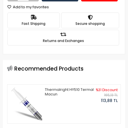
Add to my favorites
Fast Shipping
Secure shopping
Returns and Exchanges
Recommended Products
Thermalright HY510 Termal
%31 Discount
Macun
165,13 TL
113,88 TL