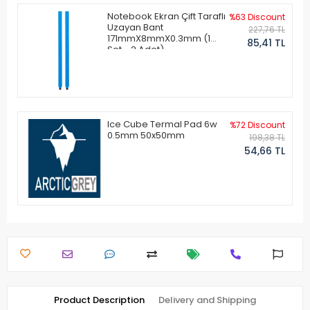
Notebook Ekran Çift Taraflı
%63 Discount
Uzayan Bant
227,76 TL
171mmX8mmX0.3mm (1
85,41 TL
Set - 2 Adet)
Ice Cube Termal Pad 6w
%72 Discount
0.5mm 50x50mm
198,38 TL
54,66 TL
Product Description
Delivery and Shipping