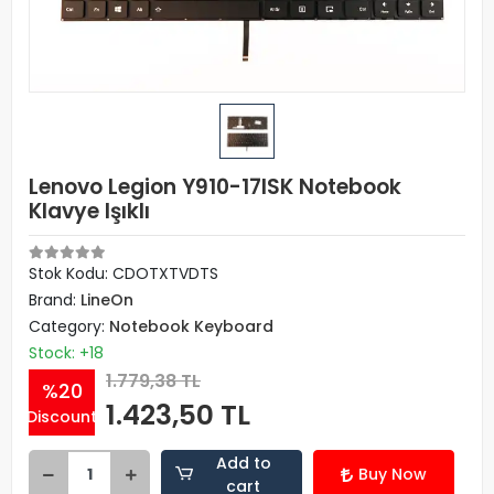
Lenovo Legion Y910-17ISK Notebook
Klavye Işıklı
Stok Kodu: CDOTXTVDTS
Brand:
LineOn
Category:
Notebook Keyboard
Stock: +18
1.779,38 TL
%20
1.423,50 TL
Discount
Add to
Buy Now
cart