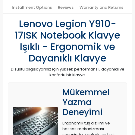
Installment Options
Reviews
Warranty and Returns
Lenovo Legion Y910-
17ISK Notebook Klavye
Işıklı - Ergonomik ve
Dayanıklı Klavye
Dizüstü bilgisayarınız için yüksek performanslı, dayanıklı ve
konforlu bir klavye.
Mükemmel
Yazma
Deneyimi
Ergonomik tuş dizilimi ve
hassas mekanizması
sayesinde, konforlu ve hızlı