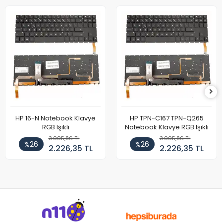
HP 16-N Notebook Klavye
HP TPN-C167 TPN-Q265
RGB Işıklı
Notebook Klavye RGB Işıklı
3.005,86 TL
3.005,86 TL
%26
%26
2.226,35 TL
2.226,35 TL