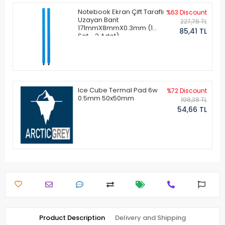
Notebook Ekran Çift Taraflı
%63 Discount
Uzayan Bant
227,76 TL
171mmX8mmX0.3mm (1
85,41 TL
Set - 2 Adet)
Ice Cube Termal Pad 6w
%72 Discount
0.5mm 50x50mm
198,38 TL
54,66 TL
Product Description
Delivery and Shipping