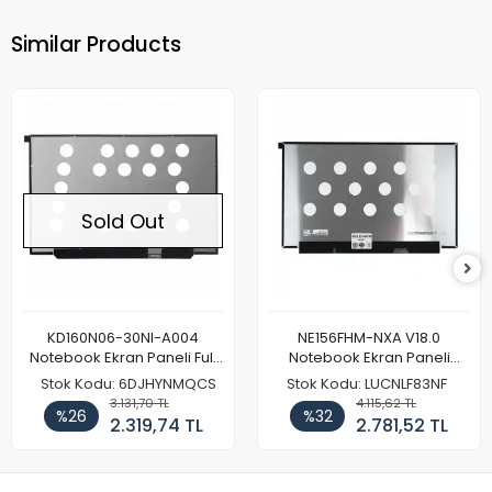
Similar Products
Sold Out
KD160N06-30NI-A004
NE156FHM-NXA V18.0
Notebook Ekran Paneli Full
Notebook Ekran Paneli
HD
144Hz
Stok Kodu: 6DJHYNMQCS
Stok Kodu: LUCNLF83NF
3.131,70 TL
4.115,62 TL
%26
%32
2.319,74 TL
2.781,52 TL