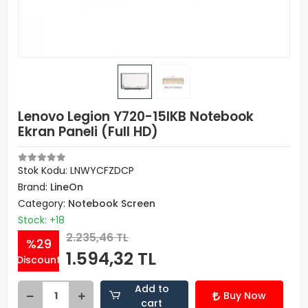
Lenovo Legion Y720-15IKB Notebook
Ekran Paneli (Full HD)
Stok Kodu: LNWYCFZDCP
Brand:
LineOn
Category:
Notebook Screen
Stock: +18
2.235,46 TL
%29
1.594,32 TL
Discount
Add to
Buy Now
cart