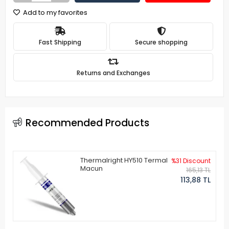
Add to my favorites
Fast Shipping
Secure shopping
Returns and Exchanges
Recommended Products
Thermalright HY510 Termal
%31 Discount
Macun
165,13 TL
113,88 TL