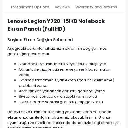
Installment Options
Reviews
Warranty and Returns
Lenovo Legion Y720-15IKB Notebook
Ekran Paneli (Full HD)
Başlıca Ekran Değişim Sebepleri
Aşağıdaki durumlar cihazınızın ekranının değiştirilmesi
gerektiğini gösterebilir:
Notebook ekranında kırık veya çatlak oluştuysa
Görüntüde çizgiler, titreme veya renk bozulmaları
varsa
Ekranda tamamen siyah ekran (görüntü gelmeme)
problemi varsa
Arka ışık yanıyor ancak görüntü görünmüyorsa
Sıvı teması sonucu ekran tepki vermiyorsa
Fiziksel darbe sonrası görüntü gidip geliyorsa
Detaylı arıza tanımları için blog yazılarımızdan notebook
ekran arızaları ile ilgili makalemizi okuyabilirsiniz. Ürünün
uyumluluğu ve özellikleri hakkında daha fazla bilgi almak için