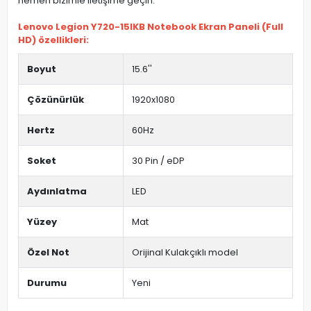
hemen bizimle iletişime geçin.
Lenovo Legion Y720-15IKB Notebook Ekran Paneli (Full
HD) özellikleri:
Boyut
15.6''
Çözünürlük
1920x1080
Hertz
60Hz
Soket
30 Pin / eDP
Aydınlatma
LED
Yüzey
Mat
Özel Not
Orijinal Kulakçıklı model
Durumu
Yeni