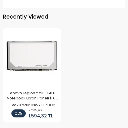
Recently Viewed
Lenovo Legion Y720-15IKB
Notebook Ekran Paneli (Full
HD)
Stok Kodu: LNWYCFZDCP
2.235,46 TL
%29
1.594,32 TL