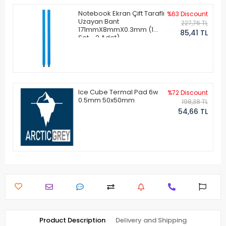
Notebook Ekran Çift Taraflı
%63 Discount
Uzayan Bant
227,76 TL
171mmX8mmX0.3mm (1
85,41 TL
Set - 2 Adet)
Ice Cube Termal Pad 6w
%72 Discount
0.5mm 50x50mm
198,38 TL
54,66 TL
Product Description
Delivery and Shipping