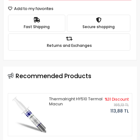
Add to my favorites
Fast Shipping
Secure shopping
Returns and Exchanges
Recommended Products
Thermalright HY510 Termal
%31 Discount
Macun
165,13 TL
113,88 TL