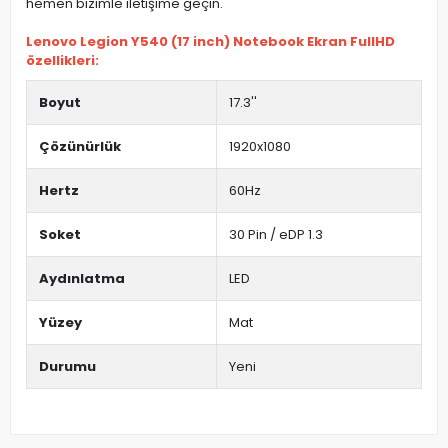
hemen bizimle iletişime geçin.
Lenovo Legion Y540 (17 inch) Notebook Ekran FullHD
özellikleri:
Boyut
17.3''
Çözünürlük
1920x1080
Hertz
60Hz
Soket
30 Pin / eDP 1.3
Aydınlatma
LED
Yüzey
Mat
Durumu
Yeni