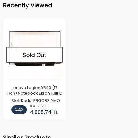
Recently Viewed
Sold Out
Lenovo Legion Y540 (17
inch) Notebook Ekran FullHD
Stok Kodu: RBGQRZLYMO
8.475,52 TL
%43
4.805,74 TL
Similar Products