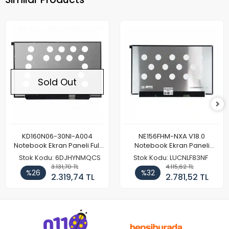
Sold Out
KD160N06-30NI-A004
NE156FHM-NXA V18.0
Notebook Ekran Paneli Full
Notebook Ekran Paneli
HD
144Hz
Stok Kodu: 6DJHYNMQCS
Stok Kodu: LUCNLF83NF
3.131,70 TL
4.115,62 TL
%26
%32
2.319,74 TL
2.781,52 TL