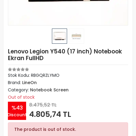
Lenovo Legion Y540 (17 inch) Notebook
Ekran FullHD
Stok Kodu: RBGQRZLYMO
Brand:
LineOn
Category:
Notebook Screen
Out of stock
8.475,52 TL
%43
4.805,74 TL
Discount
The product is out of stock.