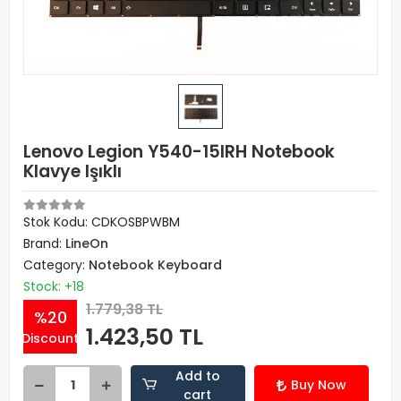
Lenovo Legion Y540-15IRH Notebook
Klavye Işıklı
Stok Kodu: CDKOSBPWBM
Brand:
LineOn
Category:
Notebook Keyboard
Stock: +18
1.779,38 TL
%20
1.423,50 TL
Discount
Add to
Buy Now
cart