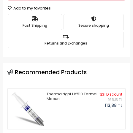
Add to my favorites
Fast Shipping
Secure shopping
Returns and Exchanges
Recommended Products
Thermalright HY510 Termal
%31 Discount
Macun
165,13 TL
113,88 TL