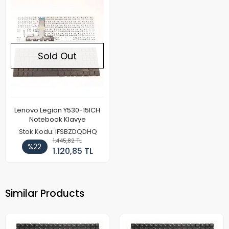
Sold Out
Lenovo Legion Y530-15ICH
Notebook Klavye
Stok Kodu: IFSBZDQDHQ
1.445,82 TL
%22
1.120,85 TL
Similar Products