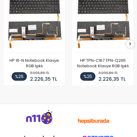
HP 16-N Notebook Klavye
HP TPN-C167 TPN-Q265
RGB Işıklı
Notebook Klavye RGB Işıklı
3.005,86 TL
3.005,86 TL
%26
%26
2.226,35 TL
2.226,35 TL