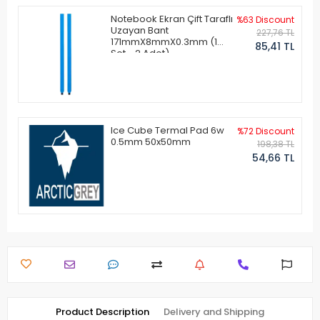
Notebook Ekran Çift Taraflı
%63 Discount
Uzayan Bant
227,76 TL
171mmX8mmX0.3mm (1
85,41 TL
Set - 2 Adet)
Ice Cube Termal Pad 6w
%72 Discount
0.5mm 50x50mm
198,38 TL
54,66 TL
Product Description
Delivery and Shipping