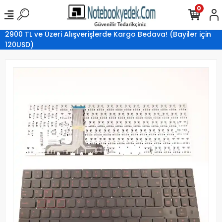
0
2900 TL ve Üzeri Alışverişlerde Kargo Bedava! (Bayiler için
120USD)