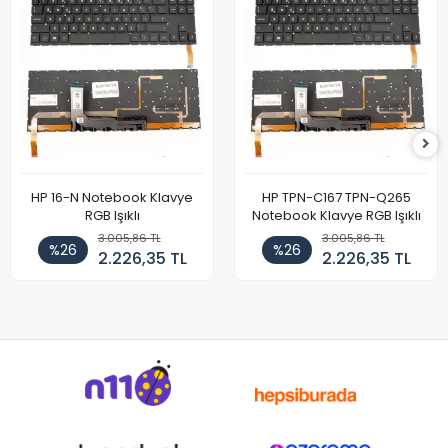
HP 16-N Notebook Klavye
HP TPN-C167 TPN-Q265
RGB Işıklı
Notebook Klavye RGB Işıklı
3.005,86 TL
3.005,86 TL
%26
%26
2.226,35 TL
2.226,35 TL