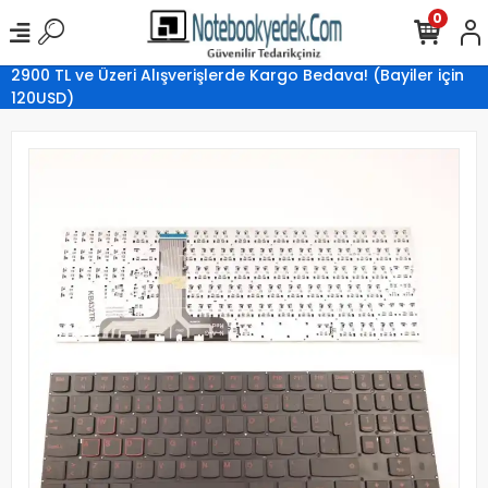
0
2900 TL ve Üzeri Alışverişlerde Kargo Bedava! (Bayiler için
120USD)