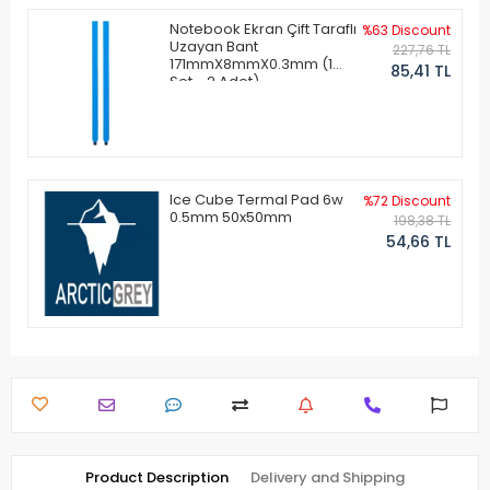
Notebook Ekran Çift Taraflı
%63 Discount
Uzayan Bant
227,76 TL
171mmX8mmX0.3mm (1
85,41 TL
Set - 2 Adet)
Ice Cube Termal Pad 6w
%72 Discount
0.5mm 50x50mm
198,38 TL
54,66 TL
Product Description
Delivery and Shipping