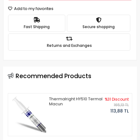
Add to my favorites
Fast Shipping
Secure shopping
Returns and Exchanges
Recommended Products
Thermalright HY510 Termal
%31 Discount
Macun
165,13 TL
113,88 TL