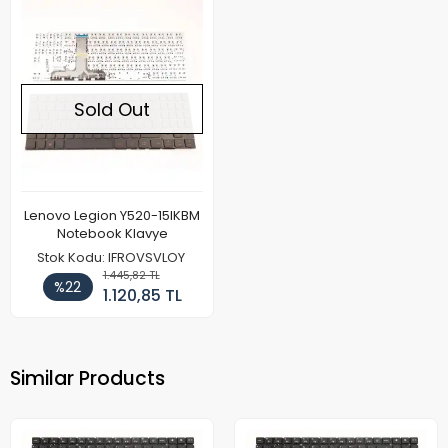
Sold Out
Lenovo Legion Y520-15IKBM
Notebook Klavye
Stok Kodu: IFROVSVLOY
1.445,82 TL
%22
1.120,85 TL
Similar Products