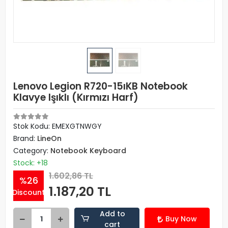
Lenovo Legion R720-15ıKB Notebook
Klavye Işıklı (Kırmızı Harf)
Stok Kodu: EMEXGTNWGY
Brand:
LineOn
Category:
Notebook Keyboard
Stock: +18
1.602,86 TL
%26
1.187,20 TL
Discount
Add to
Buy Now
cart