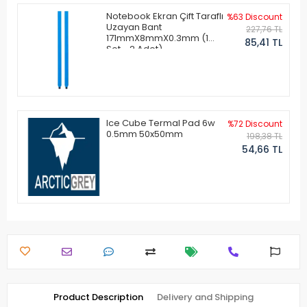
Notebook Ekran Çift Taraflı
%63 Discount
Uzayan Bant
227,76 TL
171mmX8mmX0.3mm (1
85,41 TL
Set - 2 Adet)
Ice Cube Termal Pad 6w
%72 Discount
0.5mm 50x50mm
198,38 TL
54,66 TL
Product Description
Delivery and Shipping