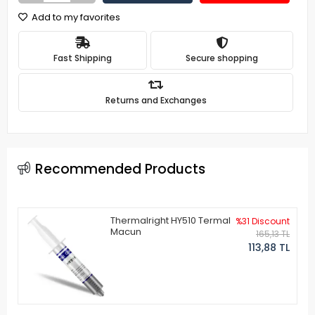
Add to my favorites
Fast Shipping
Secure shopping
Returns and Exchanges
Recommended Products
Thermalright HY510 Termal
%31 Discount
Macun
165,13 TL
113,88 TL