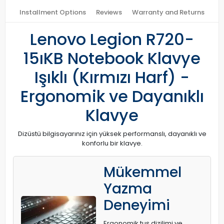
Installment Options
Reviews
Warranty and Returns
Lenovo Legion R720-
15ıKB Notebook Klavye
Işıklı (Kırmızı Harf) -
Ergonomik ve Dayanıklı
Klavye
Dizüstü bilgisayarınız için yüksek performanslı, dayanıklı ve
konforlu bir klavye.
Mükemmel
Yazma
Deneyimi
Ergonomik tuş dizilimi ve