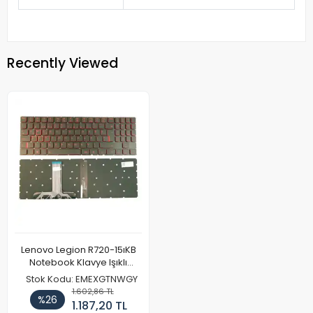
Recently Viewed
Lenovo Legion R720-15ıKB
Notebook Klavye Işıklı
(Kırmızı Harf)
Stok Kodu: EMEXGTNWGY
1.602,86 TL
%26
1.187,20 TL