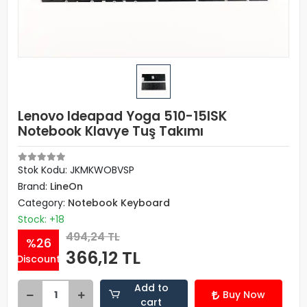
Lenovo Ideapad Yoga 510-15ISK
Notebook Klavye Tuş Takımı
Stok Kodu: JKMKWOBVSP
Brand:
LineOn
Category:
Notebook Keyboard
Stock: +18
494,24 TL
%26
366,12 TL
Discount
Add to
Buy Now
cart