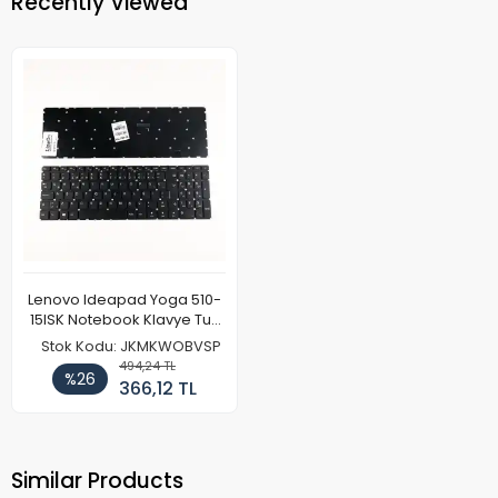
Recently Viewed
Lenovo Ideapad Yoga 510-
15ISK Notebook Klavye Tuş
Takımı
Stok Kodu: JKMKWOBVSP
494,24 TL
%26
366,12 TL
Similar Products