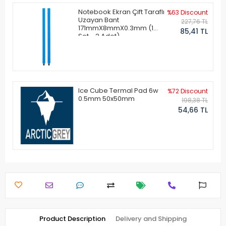
Notebook Ekran Çift Taraflı
%63 Discount
Uzayan Bant
227,76 TL
171mmX8mmX0.3mm (1
85,41 TL
Set - 2 Adet)
Ice Cube Termal Pad 6w
%72 Discount
0.5mm 50x50mm
198,38 TL
54,66 TL
Product Description
Delivery and Shipping