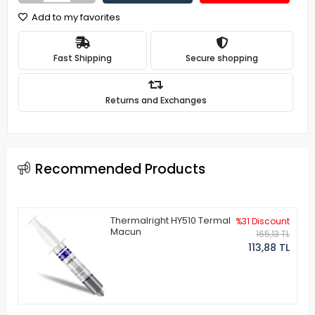
Add to my favorites
Fast Shipping
Secure shopping
Returns and Exchanges
Recommended Products
Thermalright HY510 Termal
%31 Discount
Macun
165,13 TL
113,88 TL