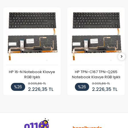
HP 16-N Notebook Klavye
HP TPN-C167 TPN-Q265
RGB Işıklı
Notebook Klavye RGB Işıklı
3.005,86 TL
3.005,86 TL
%26
%26
2.226,35 TL
2.226,35 TL