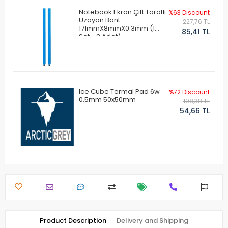
Notebook Ekran Çift Taraflı
%63 Discount
Uzayan Bant
227,76 TL
171mmX8mmX0.3mm (1
85,41 TL
Set - 2 Adet)
Ice Cube Termal Pad 6w
%72 Discount
0.5mm 50x50mm
198,38 TL
54,66 TL
Product Description
Delivery and Shipping