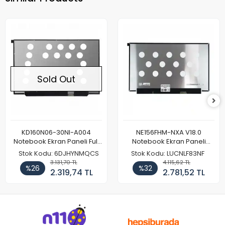
Sold Out
KD160N06-30NI-A004
NE156FHM-NXA V18.0
Notebook Ekran Paneli Full
Notebook Ekran Paneli
HD
144Hz
Stok Kodu: 6DJHYNMQCS
Stok Kodu: LUCNLF83NF
3.131,70 TL
4.115,62 TL
%26
%32
2.319,74 TL
2.781,52 TL