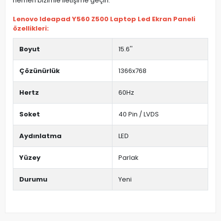
hemen bizimle iletişime geçin.
Lenovo Ideapad Y560 Z500 Laptop Led Ekran Paneli
özellikleri:
Boyut
15.6''
Çözünürlük
1366x768
Hertz
60Hz
Soket
40 Pin / LVDS
Aydınlatma
LED
Yüzey
Parlak
Durumu
Yeni