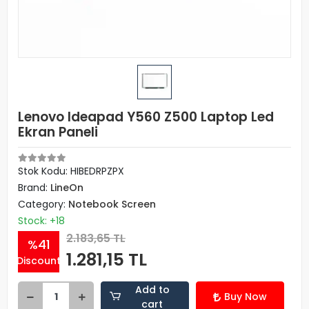
Lenovo Ideapad Y560 Z500 Laptop Led
Ekran Paneli
Stok Kodu: HIBEDRPZPX
Brand:
LineOn
Category:
Notebook Screen
Stock: +18
2.183,65 TL
%41
1.281,15 TL
Discount
Add to
Buy Now
cart