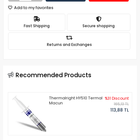
Add to my favorites
Fast Shipping
Secure shopping
Returns and Exchanges
Recommended Products
Thermalright HY510 Termal
%31 Discount
Macun
165,13 TL
113,88 TL