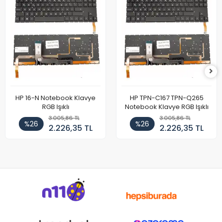
HP 16-N Notebook Klavye
HP TPN-C167 TPN-Q265
RGB Işıklı
Notebook Klavye RGB Işıklı
3.005,86 TL
3.005,86 TL
%26
%26
2.226,35 TL
2.226,35 TL