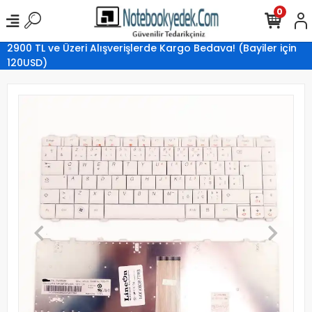
0
2900 TL ve Üzeri Alışverişlerde Kargo Bedava! (Bayiler için
120USD)