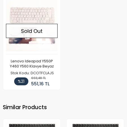
Sold Out
Lenovo Ideapad Y550P
Y460 Y560 Klavye Beyaz
Stok Kodu: DCOTFCLAJS
693,48 TL
%21
551,16 TL
Similar Products