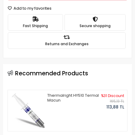
Add to my favorites
Fast Shipping
Secure shopping
Returns and Exchanges
Recommended Products
Thermalright HY510 Termal
%31 Discount
Macun
165,13 TL
113,88 TL