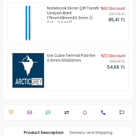
Notebook Ekran Çift Taraflı
%63 Discount
Uzayan Bant
227,76 TL
171mmX8mmX0.3mm (1
85,41 TL
Set - 2 Adet)
Ice Cube Termal Pad 6w
%72 Discount
0.5mm 50x50mm
198,38 TL
54,66 TL
Product Description
Delivery and Shipping