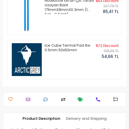
Notebook Ekran Çift Taraflı
%63 Discount
Uzayan Bant
227,76 TL
171mmX8mmX0.3mm (1
85,41 TL
Set - 2 Adet)
Ice Cube Termal Pad 6w
%72 Discount
0.5mm 50x50mm
198,38 TL
54,66 TL
Product Description
Delivery and Shipping