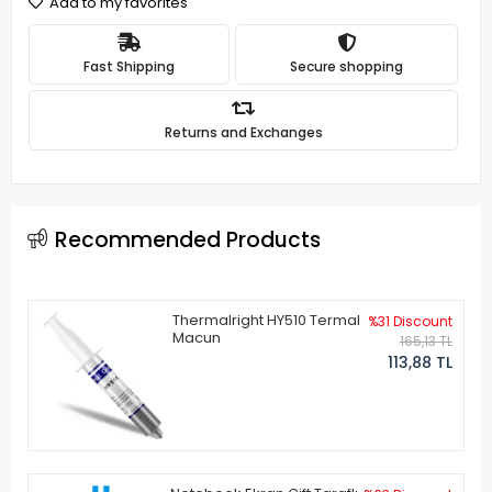
Add to my favorites
Fast Shipping
Secure shopping
Returns and Exchanges
Recommended Products
Thermalright HY510 Termal
%31 Discount
Macun
165,13 TL
113,88 TL