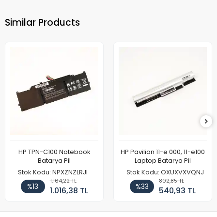
Similar Products
HP TPN-C100 Notebook
HP Pavilion 11-e 000, 11-e100
Batarya Pil
Laptop Batarya Pil
Stok Kodu: NPXZNZLRJI
Stok Kodu: OXUXVXVQNJ
1.164,22 TL
802,85 TL
%13
%33
1.016,38 TL
540,93 TL