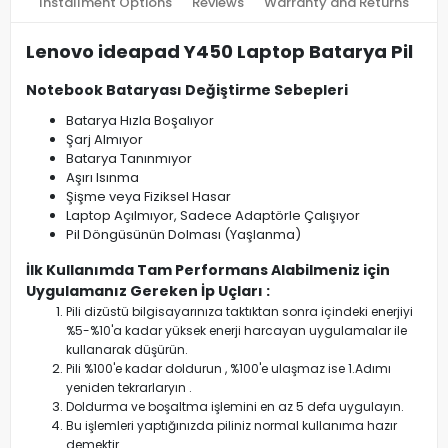
Installment Options
Reviews
Warranty and Returns
Lenovo ideapad Y450 Laptop Batarya Pil
Notebook Bataryası Değiştirme Sebepleri
Batarya Hızla Boşalıyor
Şarj Almıyor
Batarya Tanınmıyor
Aşırı Isınma
Şişme veya Fiziksel Hasar
Laptop Açılmıyor, Sadece Adaptörle Çalışıyor
Pil Döngüsünün Dolması (Yaşlanma)
İlk Kullanımda Tam Performans Alabilmeniz için
Uygulamanız Gereken İp Uçları :
Pili dizüstü bilgisayarınıza taktıktan sonra içindeki enerjiyi
%5-%10'a kadar yüksek enerji harcayan uygulamalar ile
kullanarak düşürün.
Pili %100'e kadar doldurun , %100'e ulaşmaz ise 1.Adımı
yeniden tekrarlaryın .
Doldurma ve boşaltma işlemini en az 5 defa uygulayın.
Bu işlemleri yaptığınızda piliniz normal kullanıma hazır
demektir.