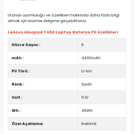
Ürünün uyumluluğu ve özellikleri hakkında daha fazla bilgi
almak için bizimle iletişime geçebilirsiniz.
Lenovo ideapad Y450 Laptop Batarya Pil özellikleri:
Hücre Sayısı :
6
mAh :
4400mAh
Pil Türü :
Li-Ion
Renk :
Siyah
Volt :
11.1V
Wh :
49Wh
Özel Açıklama
İndirimli