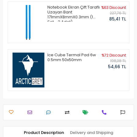
Notebook Ekran Çift Taraflı
%63 Discount
Uzayan Bant
227,76 TL
171mmX8mmX0.3mm (1
85,41 TL
Set - 2 Adet)
Ice Cube Termal Pad 6w
%72 Discount
0.5mm 50x50mm
198,38 TL
54,66 TL
Product Description
Delivery and Shipping