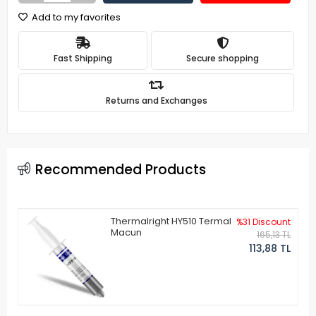
Add to my favorites
Fast Shipping
Secure shopping
Returns and Exchanges
Recommended Products
Thermalright HY510 Termal
%31 Discount
Macun
165,13 TL
113,88 TL