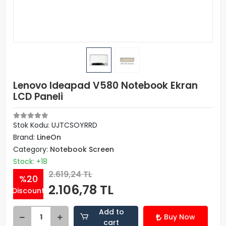
Lenovo Ideapad V580 Notebook Ekran
LCD Paneli
Stok Kodu: UJTCSOYRRD
Brand:
LineOn
Category:
Notebook Screen
Stock: +18
2.619,24 TL
%20
2.106,78 TL
Discount
Add to
Buy Now
cart