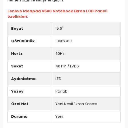
hemen bizimle iletişime geçin.
Lenovo Ideapad V580 Notebook Ekran LCD Paneli
özellikleri:
Boyut
15.6''
Çözünürlük
1366x768
Hertz
60Hz
Soket
40 Pin / LVDS
Aydınlatma
LED
Yüzey
Parlak
Özel Not
Yeni Nesil Ekran Kasası
Durumu
Yeni