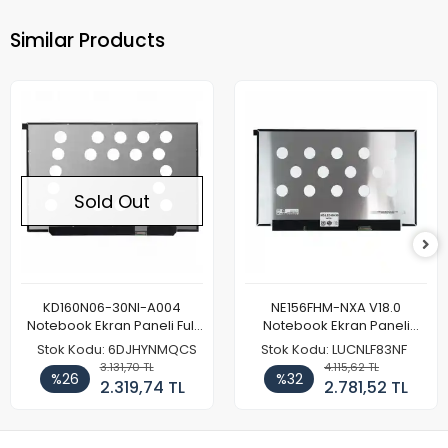
Similar Products
Sold Out
KD160N06-30NI-A004
NE156FHM-NXA V18.0
Notebook Ekran Paneli Full
Notebook Ekran Paneli
HD
144Hz
Stok Kodu: 6DJHYNMQCS
Stok Kodu: LUCNLF83NF
3.131,70 TL
4.115,62 TL
%26
%32
2.319,74 TL
2.781,52 TL