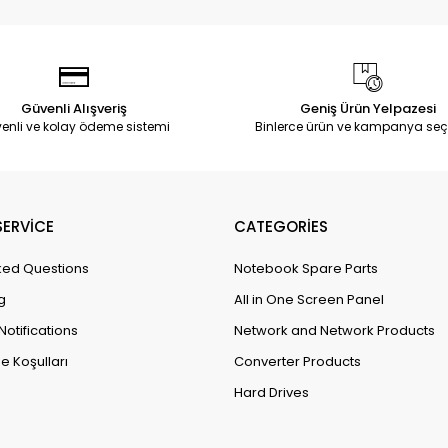
Güvenli Alışveriş
Geniş Ürün Yelpazesi
enli ve kolay ödeme sistemi
Binlerce ürün ve kampanya seç
ERVİCE
CATEGORİES
ked Questions
Notebook Spare Parts
g
All in One Screen Panel
Notifications
Network and Network Products
e Koşulları
Converter Products
Hard Drives