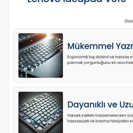
Dizü
Mükemmel Yaz
Ergonomik tuş dizilimi ve hassas me
parmak yorgunluğunu en aza indir
Dayanıklı ve U
Yüksek kaliteli malzemelerden üret
hassasiyeti ve basma hissiyatını k