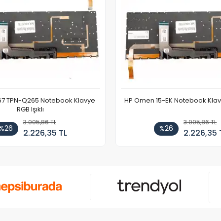
67 TPN-Q265 Notebook Klavye
HP Omen 15-EK Notebook Klavye
RGB Işıklı
3.005,86 TL
3.005,86 TL
%26
%26
2.226,35 TL
2.226,35 