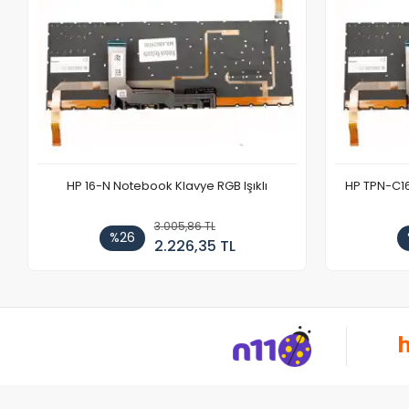
HP 16-N Notebook Klavye RGB Işıklı
HP TPN-C1
3.005,86 TL
%26
2.226,35 TL