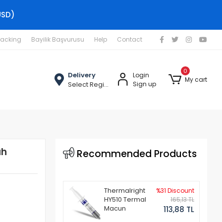
USD)
racking
Bayilik Başvurusu
Help
Contact
0
Delivery
Login
My cart
Select Region
Sign up
ah
Recommended Products
Thermalright
%31 Discount
HY510 Termal
165,13 TL
Macun
113,88 TL