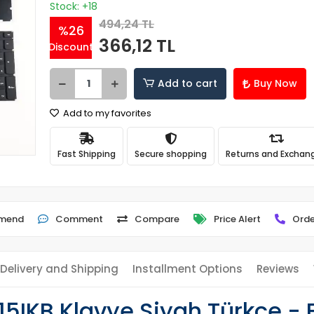
Stock: +18
494,24 TL
%26
366,12 TL
Discount
Add to cart
Buy Now
Add to my favorites
Fast Shipping
Secure shopping
Returns and Exchan
mend
Comment
Compare
Price Alert
Orde
Delivery and Shipping
Installment Options
Reviews
5IKB Klavye Siyah Türkçe - 