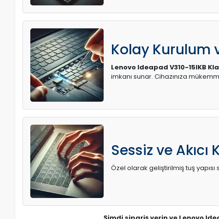
Kolay Kurulum
Lenovo Ideapad V310-15IKB Kla
imkanı sunar. Cihazınıza mükemme
Sessiz ve Akıcı 
Özel olarak geliştirilmiş tuş yapı
Şimdi sipariş verin ve Lenovo Id