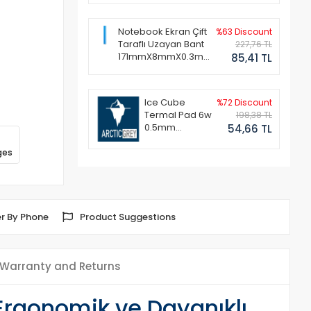
Notebook Ekran Çift
%63 Discount
Taraflı Uzayan Bant
227,76 TL
171mmX8mmX0.3mm
85,41 TL
(1 Set - 2 Adet)
Ice Cube
%72 Discount
Termal Pad 6w
198,38 TL
0.5mm
54,66 TL
50x50mm
ges
r By Phone
Product Suggestions
Warranty and Returns
Ergonomik ve Dayanıklı