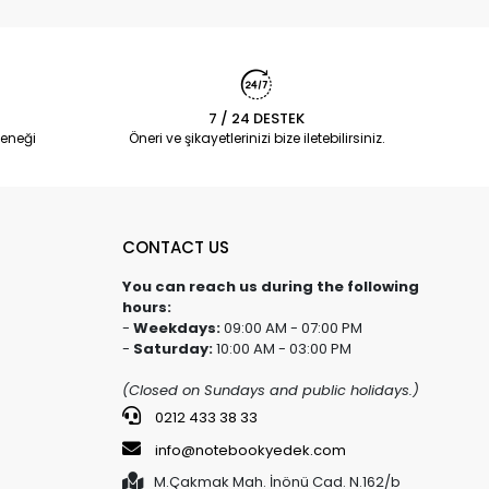
7 / 24 DESTEK
eneği
Öneri ve şikayetlerinizi bize iletebilirsiniz.
CONTACT US
You can reach us during the following
hours:
-
Weekdays:
09:00 AM - 07:00 PM
-
Saturday:
10:00 AM - 03:00 PM
(Closed on Sundays and public holidays.)
0212 433 38 33
info@notebookyedek.com
M.Çakmak Mah. İnönü Cad. N.162/b