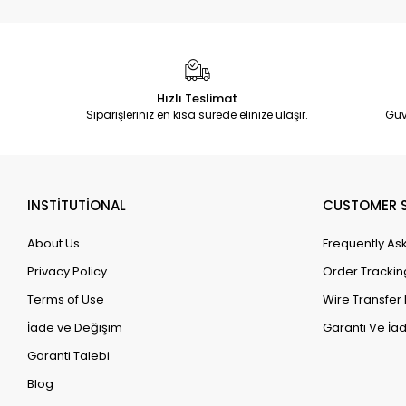
Hızlı Teslimat
Siparişleriniz en kısa sürede elinize ulaşır.
Güv
INSTİTUTİONAL
CUSTOMER S
About Us
Frequently As
Privacy Policy
Order Trackin
Terms of Use
Wire Transfer 
İade ve Değişim
Garanti Ve İad
Garanti Talebi
Blog