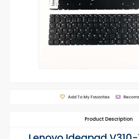
Add To My Favorites
Recom
Product Description
Lenovo Ideapad V310-1