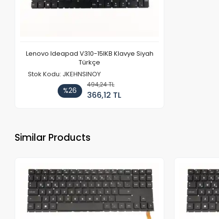
Lenovo Ideapad V310-15IKB Klavye Siyah
Türkçe
Stok Kodu: JKEHNSINOY
494,24 TL
%26
366,12 TL
Similar Products