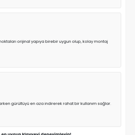
oktaları orijinal yapıya birebir uygun olup, kolay montaj
rken gürültüyü en aza indirerek rahat bir kullanım sağlar.
n en uygun klavyeyi deneyimleyin!