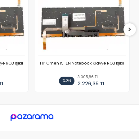
 RGB Işıklı
HP Omen 15-EN Notebook Klavye RGB Işıklı
3.005,86 TL
%26
TL
2.226,35 TL