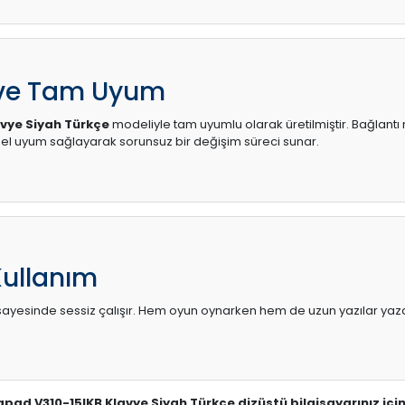
 ve Tam Uyum
vye Siyah Türkçe
modeliyle tam uyumlu olarak üretilmiştir. Bağlantı n
l uyum sağlayarak sorunsuz bir değişim süreci sunar.
Kullanım
sı sayesinde sessiz çalışır. Hem oyun oynarken hem de uzun yazılar yaza
eapad V310-15IKB Klavye Siyah Türkçe dizüstü bilgisayarınız içi