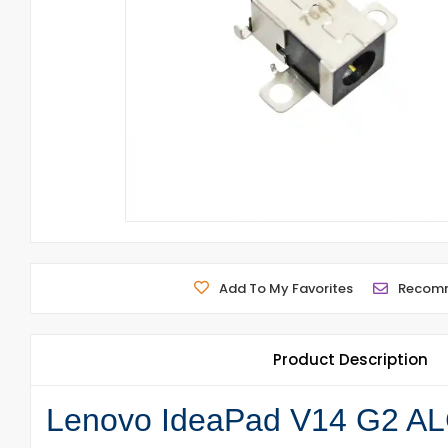
Add To My Favorites
Recom
Product Description
Lenovo IdeaPad V14 G2 ALC