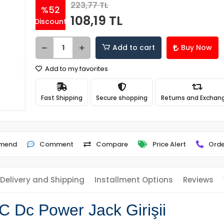
223,77 TL
%52
108,19 TL
Discount
Add to cart
Buy Now
Add to my favorites
Fast Shipping
Secure shopping
Returns and Exchan
mend
Comment
Compare
Price Alert
Orde
Delivery and Shipping
Installment Options
Reviews
 Dc Power Jack Girişii