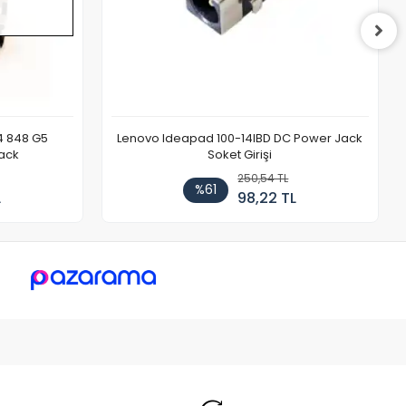
4 848 G5
Lenovo Ideapad 100-14IBD DC Power Jack
ack
Soket Girişi
250,54 TL
%61
L
98,22 TL