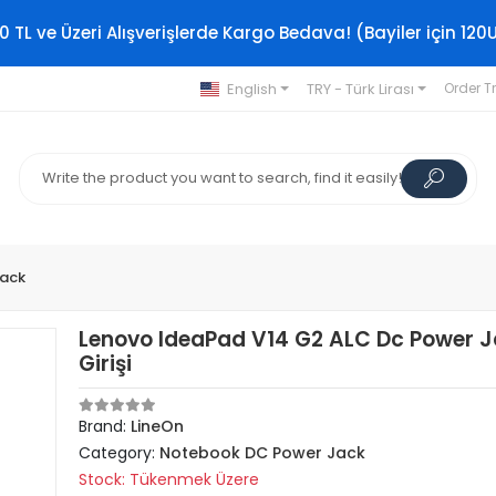
0 TL ve Üzeri Alışverişlerde Kargo Bedava! (Bayiler için 120
English
TRY - Türk Lirası
Order T
Jack
Lenovo IdeaPad V14 G2 ALC Dc Power 
Girişi
Brand:
LineOn
Category:
Notebook DC Power Jack
Stock: Tükenmek Üzere