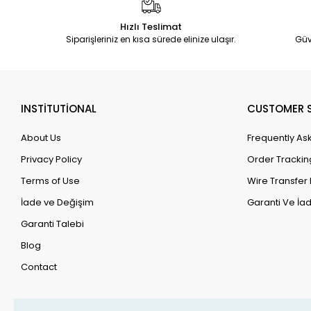
Hızlı Teslimat
Siparişleriniz en kısa sürede elinize ulaşır.
Güv
INSTİTUTİONAL
CUSTOMER S
About Us
Frequently As
Privacy Policy
Order Trackin
Terms of Use
Wire Transfer 
İade ve Değişim
Garanti Ve İad
Garanti Talebi
Blog
Contact