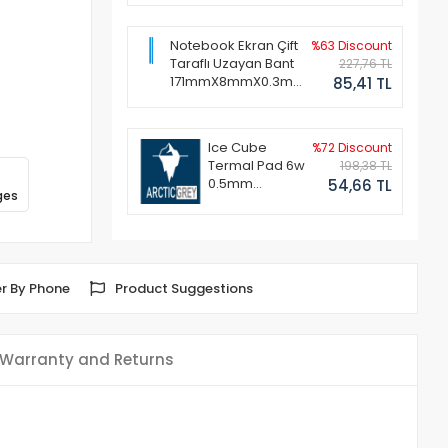
Notebook Ekran Çift
%63 Discount
Taraflı Uzayan Bant
227,76 TL
171mmX8mmX0.3mm
85,41 TL
(1 Set - 2 Adet)
Ice Cube
%72 Discount
Termal Pad 6w
198,38 TL
0.5mm
54,66 TL
ges
50x50mm
r By Phone
Product Suggestions
Warranty and Returns