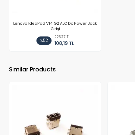
Lenovo IdeaPad V14 G2 ALC Dc Power Jack
Girişi
223,77 TL
%52
108,19 TL
Similar Products