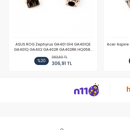
ASUS ROG Zephyrus GA401 G14 GA401QE
Acer Aspire
GA401Q GA402 GA402R GA402RK HQ058T
GA503QR GA503QS GA503QM GA503QE
383,63 TL
GX650 Notebook DC Power Jack Soketi
%20
306,91 TL