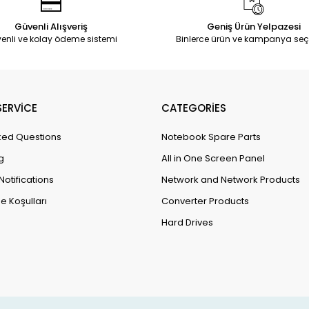
Güvenli Alışveriş
Geniş Ürün Yelpazesi
enli ve kolay ödeme sistemi
Binlerce ürün ve kampanya seç
ERVİCE
CATEGORİES
ked Questions
Notebook Spare Parts
g
All in One Screen Panel
Notifications
Network and Network Products
e Koşulları
Converter Products
Hard Drives