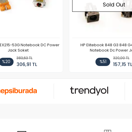
Sold Out
 EX215-53G Notebook DC Power
HP Elitebook 848 G3 848 G
Jack Soket
Notebook Dc Power J
383,63 TL
320,00 TL
%20
%51
306,91 TL
157,15 T