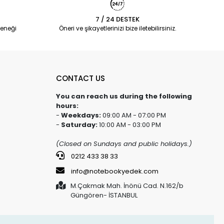
7 / 24 DESTEK
eneği
Öneri ve şikayetlerinizi bize iletebilirsiniz.
CONTACT US
You can reach us during the following
hours:
-
Weekdays:
09:00 AM - 07:00 PM
-
Saturday:
10:00 AM - 03:00 PM
(Closed on Sundays and public holidays.)
0212 433 38 33
info@notebookyedek.com
M.Çakmak Mah. İnönü Cad. N.162/b
Güngören- İSTANBUL