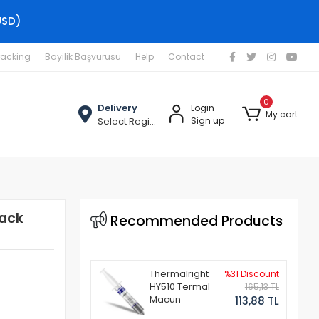
USD)
racking
Bayilik Başvurusu
Help
Contact
0
Delivery
Login
My cart
Select Region
Sign up
Jack
Recommended Products
Thermalright
%31 Discount
HY510 Termal
165,13 TL
Macun
113,88 TL