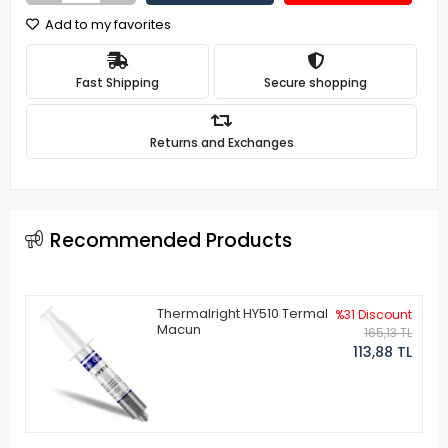
Add to my favorites
Fast Shipping
Secure shopping
Returns and Exchanges
Recommended Products
Thermalright HY510 Termal
%31 Discount
Macun
165,13 TL
113,88 TL