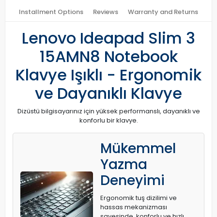
Installment Options
Reviews
Warranty and Returns
Lenovo Ideapad Slim 3
15AMN8 Notebook
Klavye Işıklı - Ergonomik
ve Dayanıklı Klavye
Dizüstü bilgisayarınız için yüksek performanslı, dayanıklı ve
konforlu bir klavye.
Mükemmel
Yazma
Deneyimi
Ergonomik tuş dizilimi ve
hassas mekanizması
sayesinde, konforlu ve hızlı