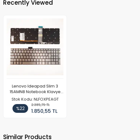
Recently Viewed
Lenovo Ideapad Slim 3
15AMN8 Notebook Klavye
Işıklı
Stok Kodu: NLFOXPEAGT
2.385,79 TL
%22
1.850,55 TL
Similar Products