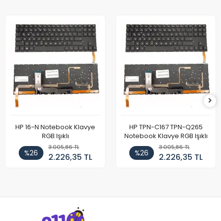
HP 16-N Notebook Klavye
HP TPN-C167 TPN-Q265
RGB Işıklı
Notebook Klavye RGB Işıklı
3.005,86 TL
3.005,86 TL
%26
%26
2.226,35 TL
2.226,35 TL