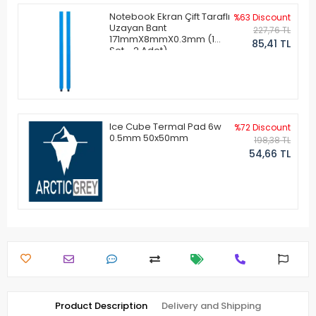
Notebook Ekran Çift Taraflı
%63 Discount
Uzayan Bant
227,76 TL
171mmX8mmX0.3mm (1
85,41 TL
Set - 2 Adet)
Ice Cube Termal Pad 6w
%72 Discount
0.5mm 50x50mm
198,38 TL
54,66 TL
Product Description
Delivery and Shipping