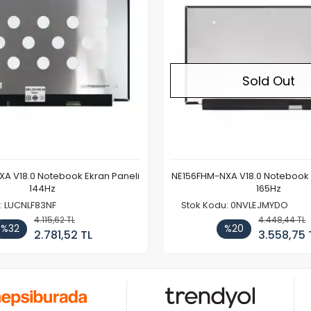
Sold Out
A V18.0 Notebook Ekran Paneli
NE156FHM-NXA V18.0 Notebook 
144Hz
165Hz
: LUCNLF83NF
Stok Kodu: 0NVLEJMYDO
4.115,62 TL
4.448,44 TL
%32
%20
2.781,52 TL
3.558,75 