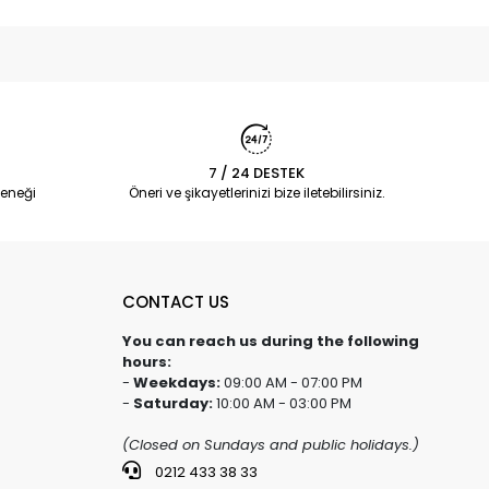
7 / 24 DESTEK
eneği
Öneri ve şikayetlerinizi bize iletebilirsiniz.
CONTACT US
You can reach us during the following
hours:
-
Weekdays:
09:00 AM - 07:00 PM
-
Saturday:
10:00 AM - 03:00 PM
(Closed on Sundays and public holidays.)
0212 433 38 33