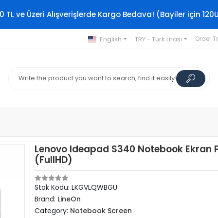
0 TL ve Üzeri Alışverişlerde Kargo Bedava! (Bayiler için 120
English
TRY - Türk Lirası
Order T
Lenovo Ideapad S340 Notebook Ekran P
(FullHD)
Stok Kodu: LKGVLQWBGU
Brand:
LineOn
Category:
Notebook Screen