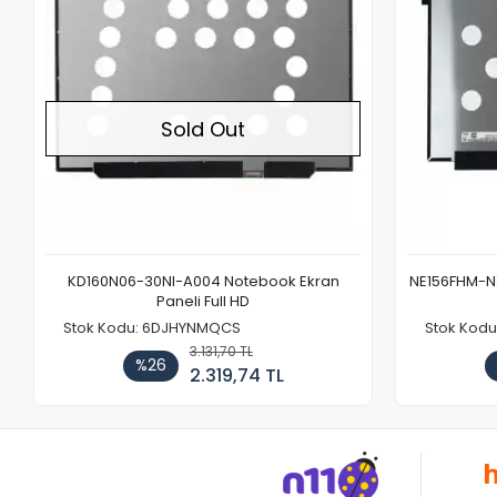
Sold Out
KD160N06-30NI-A004 Notebook Ekran
NE156FHM-NX
Paneli Full HD
Stok Kodu: 6DJHYNMQCS
Stok Kodu
3.131,70 TL
%26
2.319,74 TL