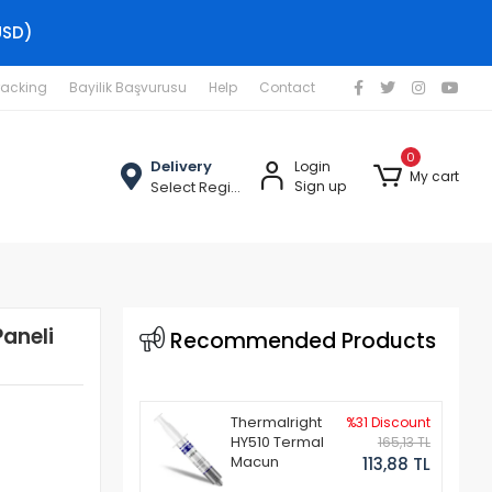
USD)
racking
Bayilik Başvurusu
Help
Contact
0
Delivery
Login
My cart
Select Region
Sign up
aneli
Recommended Products
Thermalright
%31 Discount
HY510 Termal
165,13 TL
Macun
113,88 TL