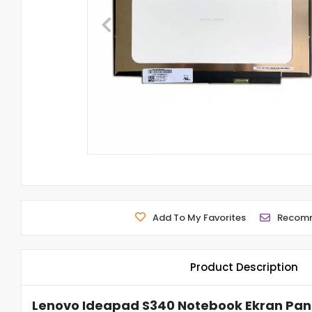
Add To My Favorites
Recom
Product Description
Lenovo Ideapad S340 Notebook Ekran Pane