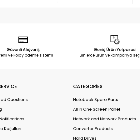
Güvenli Alışveriş
Geniş Ürün Yelpazesi
enli ve kolay ödeme sistemi
Binlerce ürün ve kampanya seç
ERVİCE
CATEGORİES
ked Questions
Notebook Spare Parts
g
All in One Screen Panel
Notifications
Network and Network Products
e Koşulları
Converter Products
Hard Drives