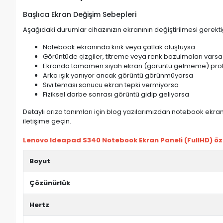
Başlıca Ekran Değişim Sebepleri
Aşağıdaki durumlar cihazınızın ekranının değiştirilmesi gerektiğ
Notebook ekranında kırık veya çatlak oluştuysa
Görüntüde çizgiler, titreme veya renk bozulmaları varsa
Ekranda tamamen siyah ekran (görüntü gelmeme) pro
Arka ışık yanıyor ancak görüntü görünmüyorsa
Sıvı teması sonucu ekran tepki vermiyorsa
Fiziksel darbe sonrası görüntü gidip geliyorsa
Detaylı arıza tanımları için blog yazılarımızdan notebook ekran 
iletişime geçin.
Lenovo Ideapad S340 Notebook Ekran Paneli (FullHD) özel
Boyut
Çözünürlük
Hertz