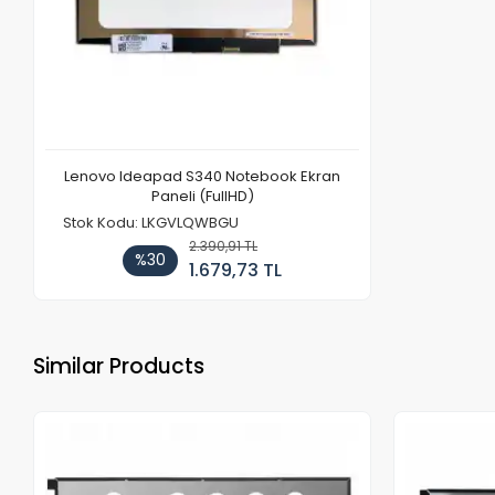
Lenovo Ideapad S340 Notebook Ekran
Paneli (FullHD)
Stok Kodu: LKGVLQWBGU
2.390,91 TL
%30
1.679,73 TL
Similar Products
Out of stock