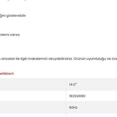
ini gösterebilir:
blemi varsa
arızaları ile ilgili makalemizi okuyabilirsiniz. Ürünün uyumluluğu ve ö
likleri:
14.0''
1920x1080
60Hz