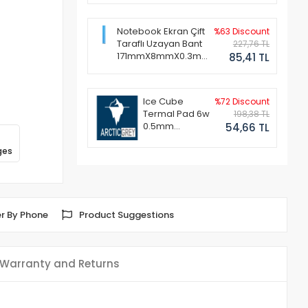
Notebook Ekran Çift
%63 Discount
Taraflı Uzayan Bant
227,76 TL
171mmX8mmX0.3mm
85,41 TL
(1 Set - 2 Adet)
Ice Cube
%72 Discount
Termal Pad 6w
198,38 TL
0.5mm
54,66 TL
50x50mm
ges
r By Phone
Product Suggestions
Warranty and Returns