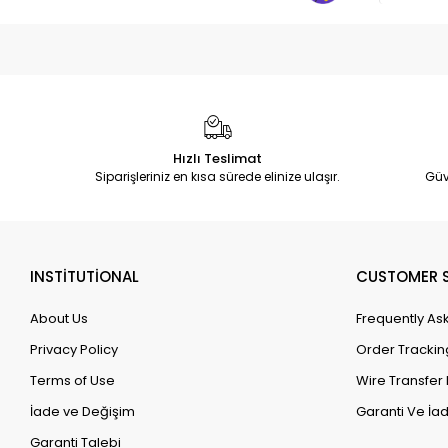
Hızlı Teslimat
Siparişleriniz en kısa sürede elinize ulaşır.
Güv
INSTİTUTİONAL
CUSTOMER S
About Us
Frequently As
Privacy Policy
Order Trackin
Terms of Use
Wire Transfer 
İade ve Değişim
Garanti Ve İad
Garanti Talebi