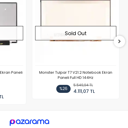
Sold Out
Ekran Paneli
Monster Tulpar T7 V21.2 Notebook Ekran
Paneli Full HD 144Hz
5.549,94 TL
%26
4.111,07 TL
TL