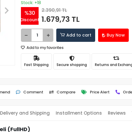
Stock: +18
2.390,91 TL
%30
1.679,73 TL
Discount
Add to cart
Buy Now
Add to my favorites
Fast Shipping
Secure shopping
Returns and Exchan
mend
Comment
Compare
Price Alert
Orde
Delivery and Shipping
Installment Options
Reviews
li (FullHD)