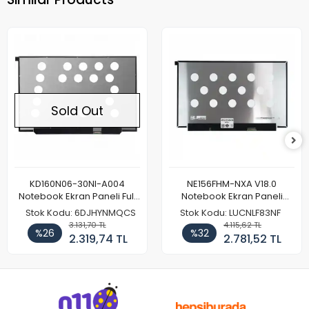
Sold Out
KD160N06-30NI-A004
NE156FHM-NXA V18.0
Notebook Ekran Paneli Full
Notebook Ekran Paneli
HD
144Hz
Stok Kodu: 6DJHYNMQCS
Stok Kodu: LUCNLF83NF
3.131,70 TL
4.115,62 TL
%26
%32
2.319,74 TL
2.781,52 TL