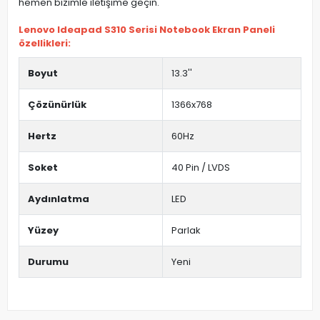
hemen bizimle iletişime geçin.
Lenovo Ideapad S310 Serisi Notebook Ekran Paneli
özellikleri:
Boyut
13.3''
Çözünürlük
1366x768
Hertz
60Hz
Soket
40 Pin / LVDS
Aydınlatma
LED
Yüzey
Parlak
Durumu
Yeni