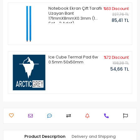
Notebook Ekran Çift Taraflı
%63 Discount
Uzayan Bant
227,76 TL
171mmX8mmX0.3mm (1
85,41 TL
Set - 2 Adet)
Ice Cube Termal Pad 6w
%72 Discount
0.5mm 50x50mm
198,38 TL
54,66 TL
Product Description
Delivery and Shipping