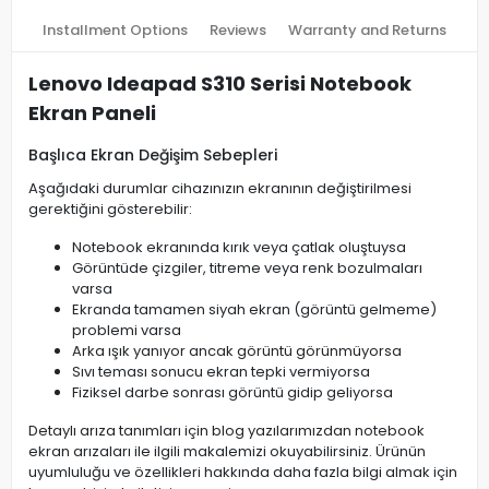
Installment Options
Reviews
Warranty and Returns
Lenovo Ideapad S310 Serisi Notebook
Ekran Paneli
Başlıca Ekran Değişim Sebepleri
Aşağıdaki durumlar cihazınızın ekranının değiştirilmesi
gerektiğini gösterebilir:
Notebook ekranında kırık veya çatlak oluştuysa
Görüntüde çizgiler, titreme veya renk bozulmaları
varsa
Ekranda tamamen siyah ekran (görüntü gelmeme)
problemi varsa
Arka ışık yanıyor ancak görüntü görünmüyorsa
Sıvı teması sonucu ekran tepki vermiyorsa
Fiziksel darbe sonrası görüntü gidip geliyorsa
Detaylı arıza tanımları için blog yazılarımızdan notebook
ekran arızaları ile ilgili makalemizi okuyabilirsiniz. Ürünün
uyumluluğu ve özellikleri hakkında daha fazla bilgi almak için