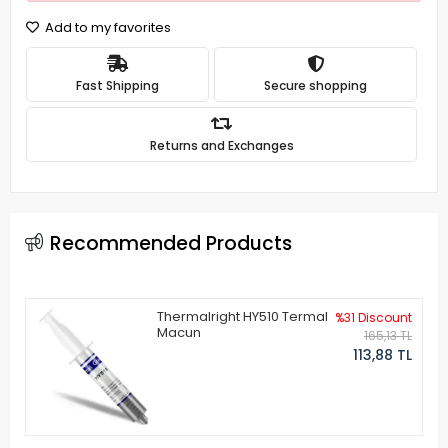
Add to my favorites
Fast Shipping
Secure shopping
Returns and Exchanges
Recommended Products
Thermalright HY510 Termal
%31 Discount
Macun
165,13 TL
113,88 TL