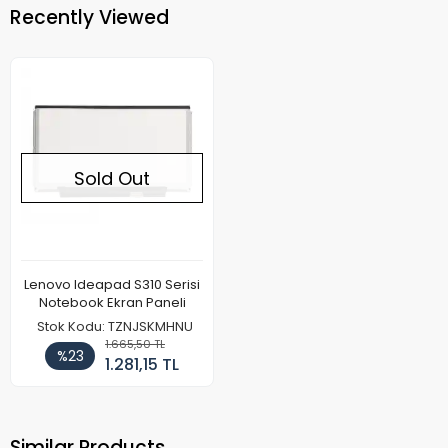
Recently Viewed
Sold Out
Lenovo Ideapad S310 Serisi
Notebook Ekran Paneli
Stok Kodu: TZNJSKMHNU
1.665,50 TL
%23
1.281,15 TL
Similar Products