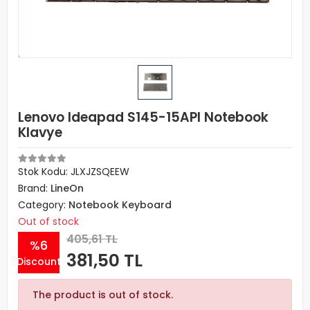
Lenovo Ideapad S145-15API Notebook
Klavye
Stok Kodu: JLXJZSQEEW
Brand:
LineOn
Category:
Notebook Keyboard
Out of stock
405,61 TL
%6
381,50 TL
Discount
The product is out of stock.