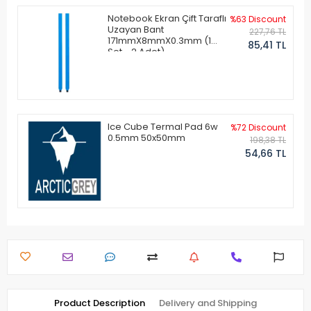
Notebook Ekran Çift Taraflı
%63 Discount
Uzayan Bant
227,76 TL
171mmX8mmX0.3mm (1
85,41 TL
Set - 2 Adet)
Ice Cube Termal Pad 6w
%72 Discount
0.5mm 50x50mm
198,38 TL
54,66 TL
Product Description
Delivery and Shipping