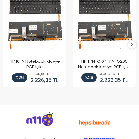
HP 16-N Notebook Klavye
HP TPN-C167 TPN-Q265
RGB Işıklı
Notebook Klavye RGB Işıklı
3.005,86 TL
3.005,86 TL
%26
%26
2.226,35 TL
2.226,35 TL