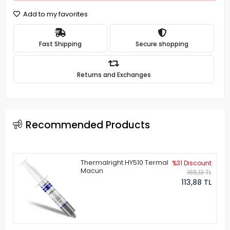
Add to my favorites
Fast Shipping
Secure shopping
Returns and Exchanges
Recommended Products
Thermalright HY510 Termal
%31 Discount
Macun
165,13 TL
113,88 TL