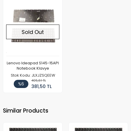
Sold Out
Lenovo Ideapad S145-15API
Notebook Klavye
Stok Kodu: JLXJZSQEEW
405,61 TL
%6
381,50 TL
Similar Products