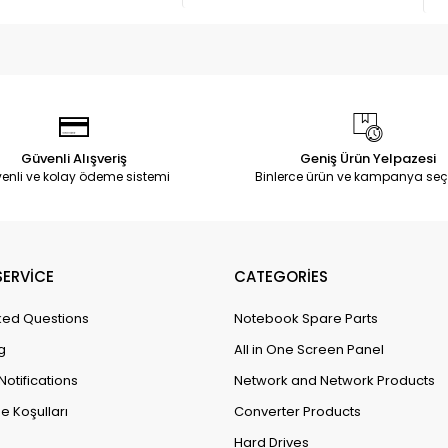
Güvenli Alışveriş
Geniş Ürün Yelpazesi
enli ve kolay ödeme sistemi
Binlerce ürün ve kampanya seç
ERVİCE
CATEGORİES
ked Questions
Notebook Spare Parts
g
All in One Screen Panel
Notifications
Network and Network Products
e Koşulları
Converter Products
Hard Drives