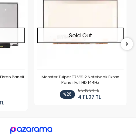
Sold Out
Ekran Paneli
Monster Tulpar T7 V21.2 Notebook Ekran
Paneli Full HD 144Hz
5.549,94 TL
%26
4.111,07 TL
TL