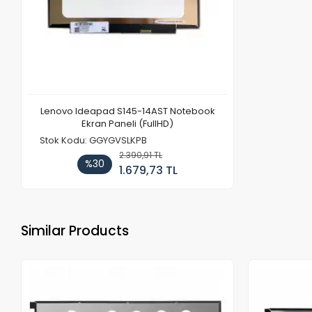
Lenovo Ideapad S145-14AST Notebook
Ekran Paneli (FullHD)
Stok Kodu: GGYGVSLKPB
2.390,91 TL
%30
1.679,73 TL
Similar Products
Out of stock