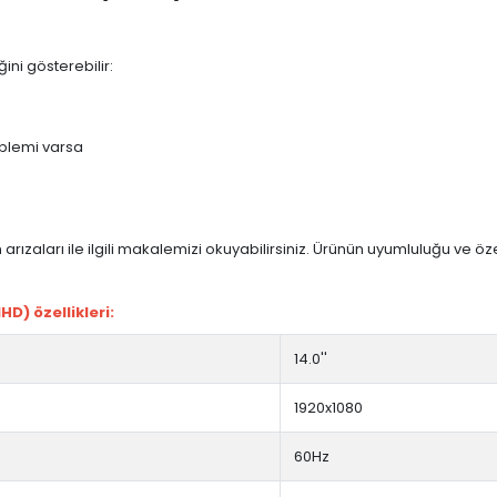
ini gösterebilir:
blemi varsa
arızaları ile ilgili makalemizi okuyabilirsiniz. Ürünün uyumluluğu ve ö
D) özellikleri:
14.0''
1920x1080
60Hz