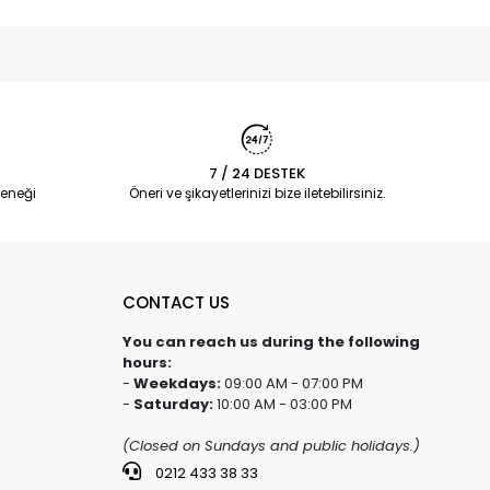
7 / 24 DESTEK
eneği
Öneri ve şikayetlerinizi bize iletebilirsiniz.
CONTACT US
You can reach us during the following
hours:
-
Weekdays:
09:00 AM - 07:00 PM
-
Saturday:
10:00 AM - 03:00 PM
(Closed on Sundays and public holidays.)
0212 433 38 33