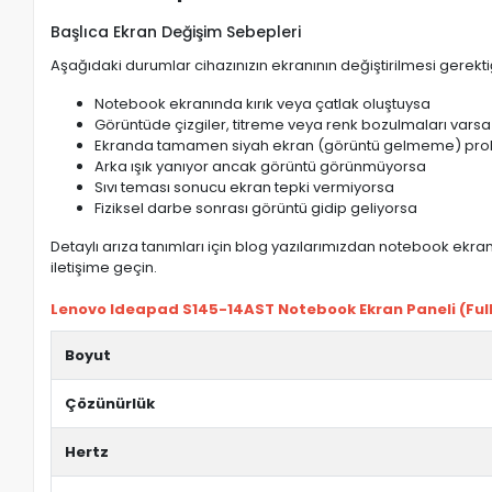
Başlıca Ekran Değişim Sebepleri
Aşağıdaki durumlar cihazınızın ekranının değiştirilmesi gerektiğ
Notebook ekranında kırık veya çatlak oluştuysa
Görüntüde çizgiler, titreme veya renk bozulmaları varsa
Ekranda tamamen siyah ekran (görüntü gelmeme) pro
Arka ışık yanıyor ancak görüntü görünmüyorsa
Sıvı teması sonucu ekran tepki vermiyorsa
Fiziksel darbe sonrası görüntü gidip geliyorsa
Detaylı arıza tanımları için blog yazılarımızdan notebook ekran 
iletişime geçin.
Lenovo Ideapad S145-14AST Notebook Ekran Paneli (FullH
Boyut
Çözünürlük
Hertz