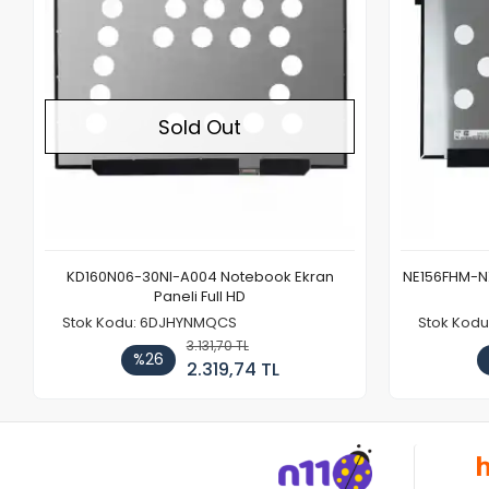
Sold Out
KD160N06-30NI-A004 Notebook Ekran
NE156FHM-NX
Paneli Full HD
Stok Kodu: 6DJHYNMQCS
Stok Kodu
3.131,70 TL
%26
2.319,74 TL