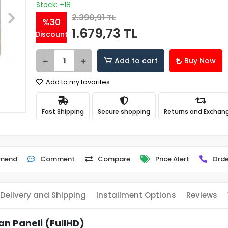
Stock: +18
2.390,91 TL
%30
1.679,73 TL
Discount
Add to cart
Buy Now
Add to my favorites
Fast Shipping
Secure shopping
Returns and Exchan
mend
Comment
Compare
Price Alert
Orde
Delivery and Shipping
Installment Options
Reviews
n Paneli (FullHD)