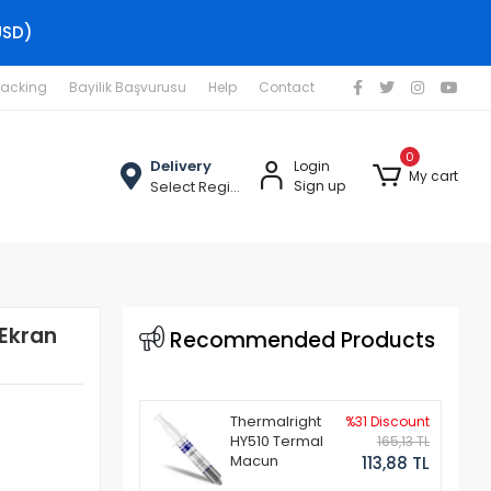
USD)
racking
Bayilik Başvurusu
Help
Contact
0
Delivery
Login
My cart
Select Region
Sign up
Ekran
Recommended Products
Thermalright
%31 Discount
HY510 Termal
165,13 TL
Macun
113,88 TL