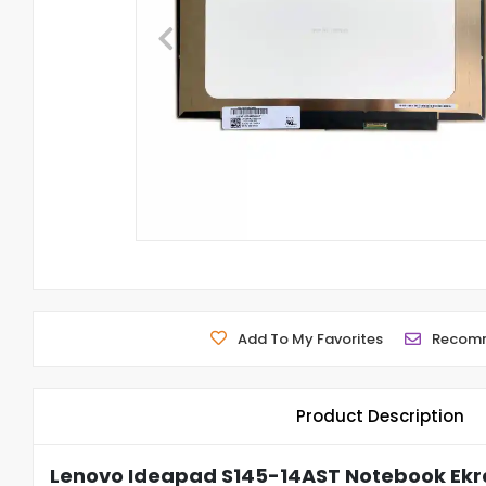
Add To My Favorites
Recom
Product Description
Lenovo Ideapad S145-14AST Notebook Ekra