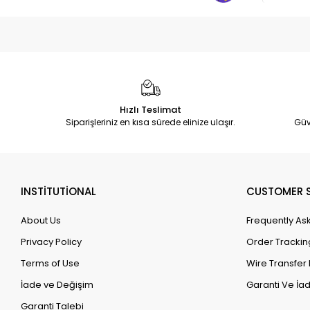
Hızlı Teslimat
Siparişleriniz en kısa sürede elinize ulaşır.
Güv
INSTİTUTİONAL
CUSTOMER S
About Us
Frequently As
Privacy Policy
Order Trackin
Terms of Use
Wire Transfer 
İade ve Değişim
Garanti Ve İad
Garanti Talebi