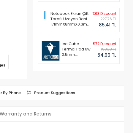
Notebook Ekran Çift
%63 Discount
Taraflı Uzayan Bant
227,76 TL
171mmX8mmX0.3mm
85,41 TL
(1 Set - 2 Adet)
Ice Cube
%72 Discount
Termal Pad 6w
198,38 TL
0.5mm
54,66 TL
50x50mm
ges
r By Phone
Product Suggestions
Warranty and Returns