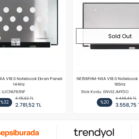
Sold Out
A V18.0 Notebook Ekran Paneli
NE156FHM-NXA V18.0 Notebook 
144Hz
165Hz
: LUCNLF83NF
Stok Kodu: 0NVLEJMYDO
4.115,62 TL
4.448,44 TL
%32
%20
2.781,52 TL
3.558,75 