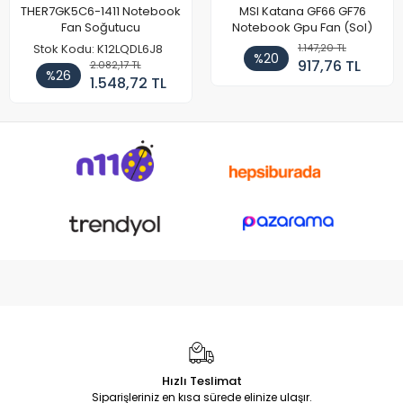
THER7GK5C6-1411 Notebook
MSI Katana GF66 GF76
Fan Soğutucu
Notebook Gpu Fan (Sol)
1.147,20 TL
Stok Kodu: K12LQDL6J8
%20
917,76 TL
2.082,17 TL
%26
1.548,72 TL
Hızlı Teslimat
Siparişleriniz en kısa sürede elinize ulaşır.