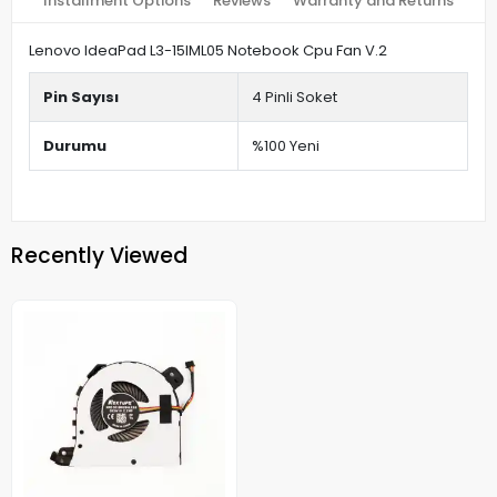
Installment Options
Reviews
Warranty and Returns
Lenovo IdeaPad L3-15IML05 Notebook Cpu Fan V.2
Pin Sayısı
4 Pinli Soket
Durumu
%100 Yeni
Recently Viewed