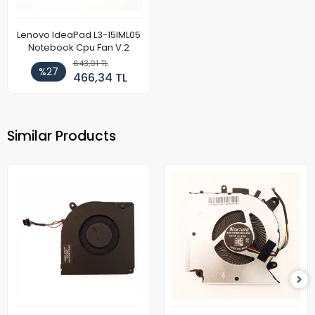
Lenovo IdeaPad L3-15IML05
Notebook Cpu Fan V.2
643,01 TL
%27
466,34 TL
Similar Products