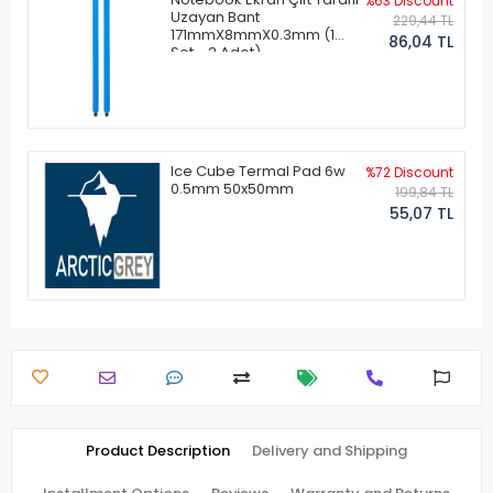
%63 Discount
Uzayan Bant
229,44 TL
171mmX8mmX0.3mm (1
86,04 TL
Set - 2 Adet)
Ice Cube Termal Pad 6w
%72 Discount
0.5mm 50x50mm
199,84 TL
55,07 TL
Product Description
Delivery and Shipping