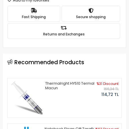
Add to my favorites
Fast Shipping
Secure shopping
Returns and Exchanges
Recommended Products
Thermalright HY510 Termal
%31 Discount
Macun
166,34 TL
114,72 TL
Notebook Ekran Çift Taraflı