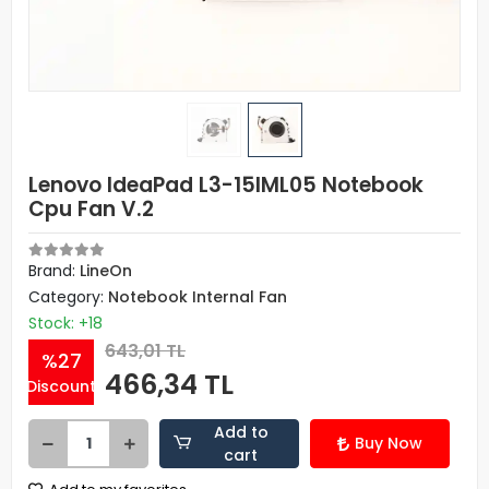
Lenovo IdeaPad L3-15IML05 Notebook
Cpu Fan V.2
Brand:
LineOn
Category:
Notebook Internal Fan
Stock: +18
643,01 TL
%27
466,34 TL
Discount
Add to
Buy Now
cart