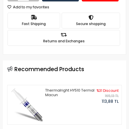
Add to my favorites
Fast Shipping
Secure shopping
Returns and Exchanges
Recommended Products
Thermalright HY510 Termal
%31 Discount
Macun
165,13 TL
113,88 TL