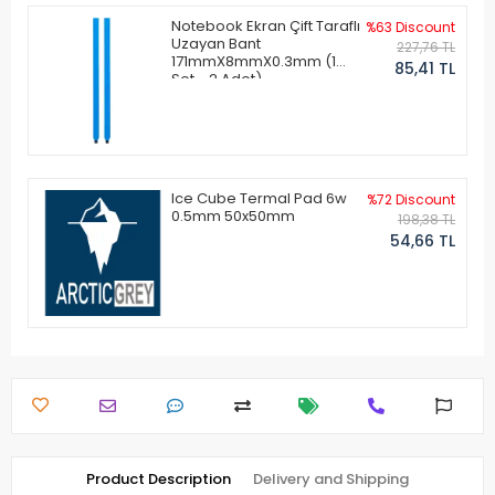
Notebook Ekran Çift Taraflı
%63 Discount
Uzayan Bant
227,76 TL
171mmX8mmX0.3mm (1
85,41 TL
Set - 2 Adet)
Ice Cube Termal Pad 6w
%72 Discount
0.5mm 50x50mm
198,38 TL
54,66 TL
Product Description
Delivery and Shipping