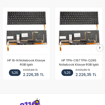
HP 16-N Notebook Klavye
HP TPN-C167 TPN-Q265
RGB Işıklı
Notebook Klavye RGB Işıklı
3.005,86 TL
3.005,86 TL
%26
%26
2.226,35 TL
2.226,35 TL