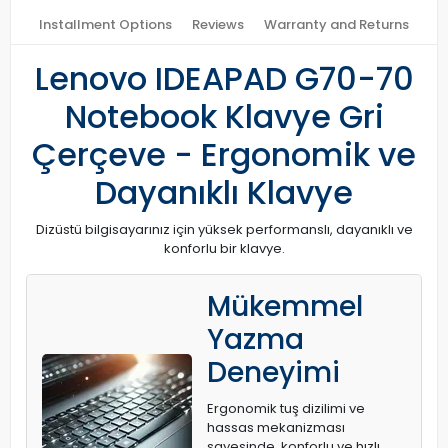
Installment Options
Reviews
Warranty and Returns
Lenovo IDEAPAD G70-70
Notebook Klavye Gri
Çerçeve - Ergonomik ve
Dayanıklı Klavye
Dizüstü bilgisayarınız için yüksek performanslı, dayanıklı ve
konforlu bir klavye.
Mükemmel
Yazma
Deneyimi
Ergonomik tuş dizilimi ve
hassas mekanizması
sayesinde, konforlu ve hızlı