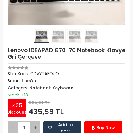
Lenovo IDEAPAD G70-70 Notebook Klavye
Gri Çerçeve
Stok Kodu: CDVYTAFOUO
Brand:
LineOn
Category:
Notebook Keyboard
Stock: +18
665,81 TL
%35
435,59 TL
Discount
Add to
Buy Now
cart