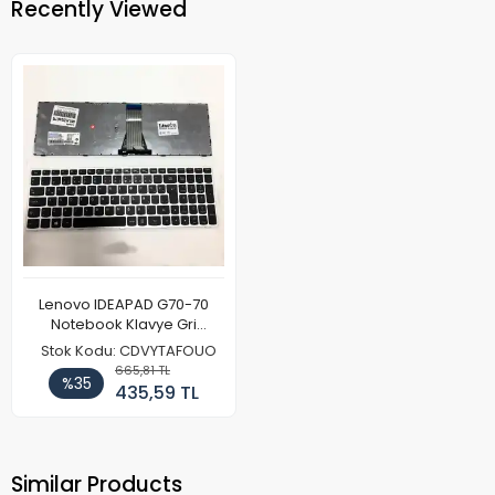
Recently Viewed
Lenovo IDEAPAD G70-70
Notebook Klavye Gri
Çerçeve
Stok Kodu: CDVYTAFOUO
665,81 TL
%35
435,59 TL
Similar Products