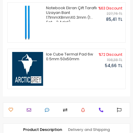
Notebook Ekran Çift Taraflı
%63 Discount
Uzayan Bant
227,76 TL
171mmX8mmX0.3mm (1
85,41 TL
Set - 2 Adet)
Ice Cube Termal Pad 6w
%72 Discount
0.5mm 50x50mm
198,38 TL
54,66 TL
Product Description
Delivery and Shipping