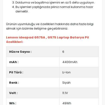
Doldurma ve boşaltma işlemini en az 5 defa uygulayın.
Bu işlemleri yaptığınızda piliniz normal kullanıma hazır
demektir.
Ürünün uyumluluğu ve özellikleri hakkında daha fazla bilgi
almak için bizimle iletişime geçebilirsiniz.
Lenovo ideapad G575A , G575 Laptop Batarya Pil
özellikleri:
Hücre Sayısı :
6
mAh :
4400mAh
Pil Türü :
Li-Ion
Renk :
Siyah
Volt :
11.1V
Wh :
49Wh