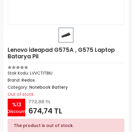
Lenovo ideapad G575A , G575 Laptop
Batarya Pil
Stok Kodu: LVVCTITBIU
Brand:
Redox
Category:
Notebook Battery
Out of stock
772,88 TL
%13
674,74 TL
Discount
The product is out of stock.