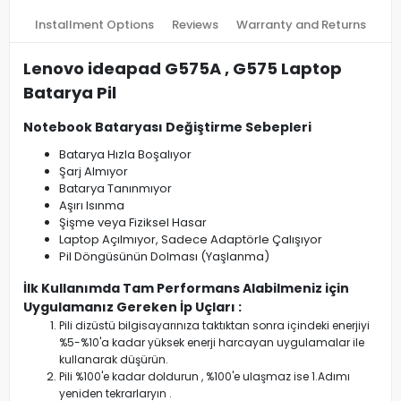
Installment Options
Reviews
Warranty and Returns
Lenovo ideapad G575A , G575 Laptop
Batarya Pil
Notebook Bataryası Değiştirme Sebepleri
Batarya Hızla Boşalıyor
Şarj Almıyor
Batarya Tanınmıyor
Aşırı Isınma
Şişme veya Fiziksel Hasar
Laptop Açılmıyor, Sadece Adaptörle Çalışıyor
Pil Döngüsünün Dolması (Yaşlanma)
İlk Kullanımda Tam Performans Alabilmeniz için
Uygulamanız Gereken İp Uçları :
Pili dizüstü bilgisayarınıza taktıktan sonra içindeki enerjiyi
%5-%10'a kadar yüksek enerji harcayan uygulamalar ile
kullanarak düşürün.
Pili %100'e kadar doldurun , %100'e ulaşmaz ise 1.Adımı
yeniden tekrarlaryın .