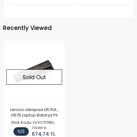
Recently Viewed
Sold Out
Lenovo ideapad G575A ,
G575 Laptop Batarya Pil
Stok Kodu: LVVCTITBIU
772,88 TL
%13
674,74 TL