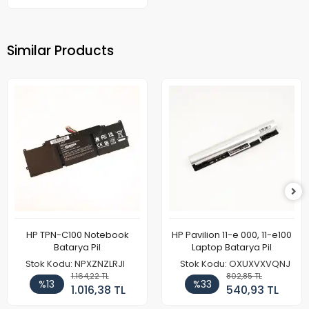
Similar Products
HP TPN-C100 Notebook
HP Pavilion 11-e 000, 11-e100
Batarya Pil
Laptop Batarya Pil
Stok Kodu: NPXZNZLRJI
Stok Kodu: OXUXVXVQNJ
1.164,22 TL
802,85 TL
%13
%33
1.016,38 TL
540,93 TL