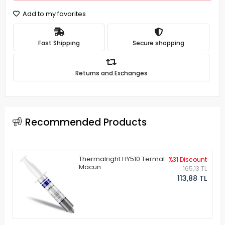
Add to my favorites
Fast Shipping
Secure shopping
Returns and Exchanges
Recommended Products
Thermalright HY510 Termal
%31 Discount
Macun
165,13 TL
113,88 TL