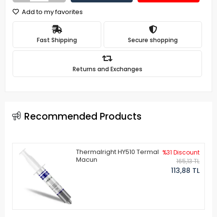
Add to my favorites
Fast Shipping
Secure shopping
Returns and Exchanges
Recommended Products
Thermalright HY510 Termal
%31 Discount
Macun
165,13 TL
113,88 TL