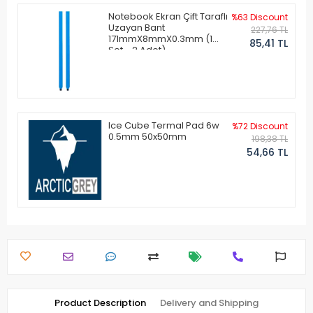
Notebook Ekran Çift Taraflı
%63 Discount
Uzayan Bant
227,76 TL
171mmX8mmX0.3mm (1
85,41 TL
Set - 2 Adet)
Ice Cube Termal Pad 6w
%72 Discount
0.5mm 50x50mm
198,38 TL
54,66 TL
Product Description
Delivery and Shipping