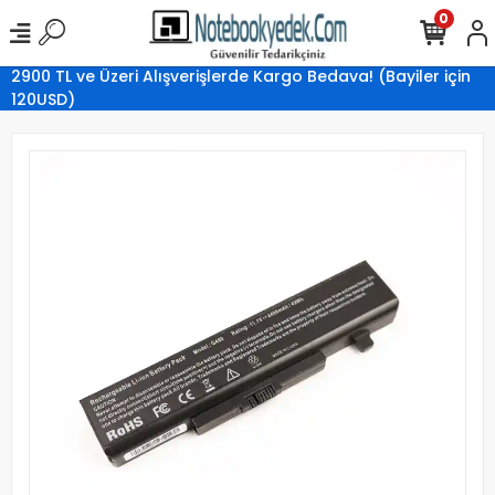
0
2900 TL ve Üzeri Alışverişlerde Kargo Bedava! (Bayiler için
120USD)