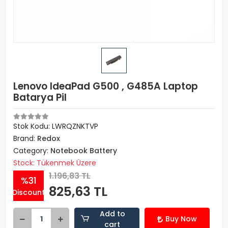
Lenovo IdeaPad G500 , G485A Laptop
Batarya Pil
Stok Kodu: LWRQZNKTVP
Brand:
Redox
Category:
Notebook Battery
Stock: Tükenmek Üzere
1.196,83 TL
%31
825,63 TL
Discount
Add to
Buy Now
cart