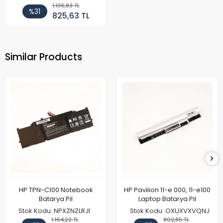
1.196,83 TL
%31
825,63 TL
Similar Products
HP TPN-C100 Notebook
HP Pavilion 11-e 000, 11-e100
Batarya Pil
Laptop Batarya Pil
Stok Kodu: NPXZNZLRJI
Stok Kodu: OXUXVXVQNJ
1.164,22 TL
802,85 TL