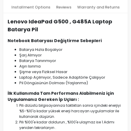
Installment Options
Reviews
Warranty and Returns
Lenovo IdeaPad G500 , G485A Laptop
Batarya Pil
Notebook Bataryası Değiştirme Sebepleri
Batarya Hızla Boşalıyor
Şarj Almıyor
Batarya Tanınmıyor
Aşırı Isınma
Şişme veya Fiziksel Hasar
Laptop Açılmıyor, Sadece Adaptörle Çalışıyor
Pil Döngüsünün Dolması (Yaşlanma)
İlk Kullanımda Tam Performans Alabilmeniz için
Uygulamanız Gereken İp Uçları :
Pili dizüstü bilgisayarınıza taktıktan sonra içindeki enerjiyi
%5-%10'a kadar yüksek enerji harcayan uygulamalar ile
kullanarak düşürün.
Pili %100'e kadar doldurun , %100'e ulaşmaz ise 1.Adımı
yeniden tekrarlaryın .