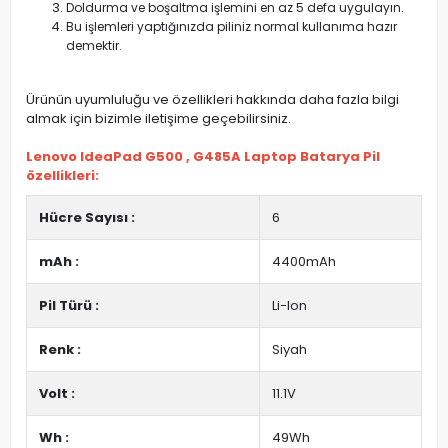
Doldurma ve boşaltma işlemini en az 5 defa uygulayın.
Bu işlemleri yaptığınızda piliniz normal kullanıma hazır
demektir.
Ürünün uyumluluğu ve özellikleri hakkında daha fazla bilgi
almak için bizimle iletişime geçebilirsiniz.
Lenovo IdeaPad G500 , G485A Laptop Batarya Pil
özellikleri:
Hücre Sayısı :
6
mAh :
4400mAh
Pil Türü :
Li-Ion
Renk :
Siyah
Volt :
11.1V
Wh :
49Wh