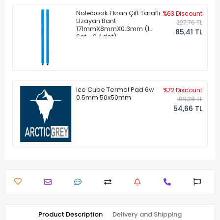
Notebook Ekran Çift Taraflı
%63 Discount
Uzayan Bant
227,76 TL
171mmX8mmX0.3mm (1
85,41 TL
Set - 2 Adet)
Ice Cube Termal Pad 6w
%72 Discount
0.5mm 50x50mm
198,38 TL
54,66 TL
Product Description
Delivery and Shipping