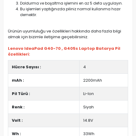
Doldurma ve boşaltma işlemini en az 5 defa uygulayın.
Bu işlemleri yaptığınızda piliniz normal kullanıma hazır
demektir.
Ürünün uyumluluğu ve özellikleri hakkında daha fazla bilgi
almak için bizimle iletişime geçebilirsiniz.
Lenovo IdeaPad G40-70 , G405s Laptop Batarya Pil
özellikleri:
Hücre Sayısı :
4
mAh :
2200mAh
Pil Türü :
Li-Ion
Renk :
Siyah
Volt :
14.8V
Wh :
33Wh