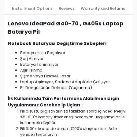
Installment Options
Reviews
Warranty and Returns
Lenovo IdeaPad G40-70 , G405s Laptop
Batarya Pil
Notebook Bataryası Değiştirme Sebepleri
Batarya Hızla Boşalıyor
Şarj Almıyor
Batarya Tanınmıyor
Aşırı Isınma
Şişme veya Fiziksel Hasar
Laptop Açılmıyor, Sadece Adaptörle Çalışıyor
Pil Döngüsünün Dolması (Yaşlanma)
İlk Kullanımda Tam Performans Alabilmeniz için
Uygulamanız Gereken İp Uçları :
Pili dizüstü bilgisayarınıza taktıktan sonra içindeki enerjiyi
%5-%10'a kadar yüksek enerji harcayan uygulamalar ile
kullanarak düşürün.
Pili %100'e kadar doldurun , %100'e ulaşmaz ise 1.Adımı
yeniden tekrarlaryın .