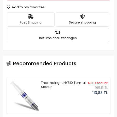
Add to my favorites
Fast Shipping
Secure shopping
Returns and Exchanges
Recommended Products
Thermalright HY510 Termal
%31 Discount
Macun
165,13 TL
113,88 TL