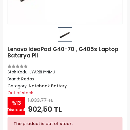
Lenovo IdeaPad G40-70 , G405s Laptop
Batarya Pil
Stok Kodu: LYARBHYNMU
Brand:
Redox
Category:
Notebook Battery
Out of stock
1.033,77 TL
%13
902,50 TL
Discount
The product is out of stock.