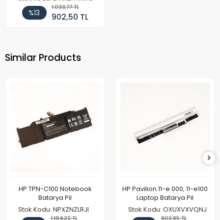
1.033,77 TL
%13
902,50 TL
Similar Products
HP TPN-C100 Notebook
HP Pavilion 11-e 000, 11-e100
Batarya Pil
Laptop Batarya Pil
Stok Kodu: NPXZNZLRJI
Stok Kodu: OXUXVXVQNJ
1.164,22 TL
802,85 TL