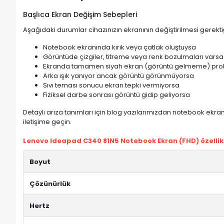
Başlıca Ekran Değişim Sebepleri
Aşağıdaki durumlar cihazınızın ekranının değiştirilmesi gerektiğ
Notebook ekranında kırık veya çatlak oluştuysa
Görüntüde çizgiler, titreme veya renk bozulmaları varsa
Ekranda tamamen siyah ekran (görüntü gelmeme) pro
Arka ışık yanıyor ancak görüntü görünmüyorsa
Sıvı teması sonucu ekran tepki vermiyorsa
Fiziksel darbe sonrası görüntü gidip geliyorsa
Detaylı arıza tanımları için blog yazılarımızdan notebook ekran 
iletişime geçin.
Lenovo Ideapad C340 81N5 Notebook Ekran (FHD) özellikl
Boyut
Çözünürlük
Hertz