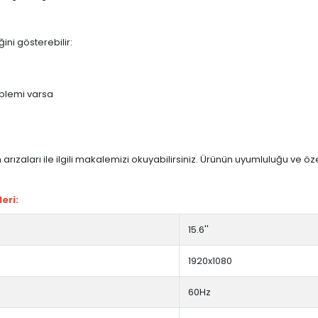
ini gösterebilir:
blemi varsa
arızaları ile ilgili makalemizi okuyabilirsiniz. Ürünün uyumluluğu ve ö
eri:
15.6''
1920x1080
60Hz