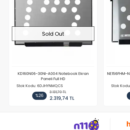
Sold Out
KD160N06-30NI-A004 Notebook Ekran
NE156FHM-NX
Paneli Full HD
Stok Kodu: 6DJHYNMQCS
Stok Kodu
3.131,70 TL
%26
2.319,74 TL