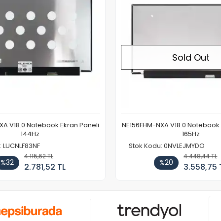
Sold Out
A V18.0 Notebook Ekran Paneli
NE156FHM-NXA V18.0 Notebook 
144Hz
165Hz
: LUCNLF83NF
Stok Kodu: 0NVLEJMYDO
4.115,62 TL
4.448,44 TL
%32
%20
2.781,52 TL
3.558,75 