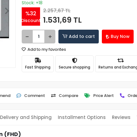
Stock: +18
2.257,67 TL
%32
1.531,69 TL
Discount
Add to cart
Buy Now
Add to my favorites
Fast Shipping
Secure shopping
Returns and Exchan
mend
Comment
Compare
Price Alert
Orde
Delivery and Shipping
Installment Options
Reviews
n (FHD)