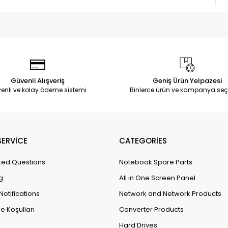
Güvenli Alışveriş
Geniş Ürün Yelpazesi
enli ve kolay ödeme sistemi
Binlerce ürün ve kampanya seç
ERVİCE
CATEGORİES
ked Questions
Notebook Spare Parts
g
All in One Screen Panel
Notifications
Network and Network Products
e Koşulları
Converter Products
Hard Drives