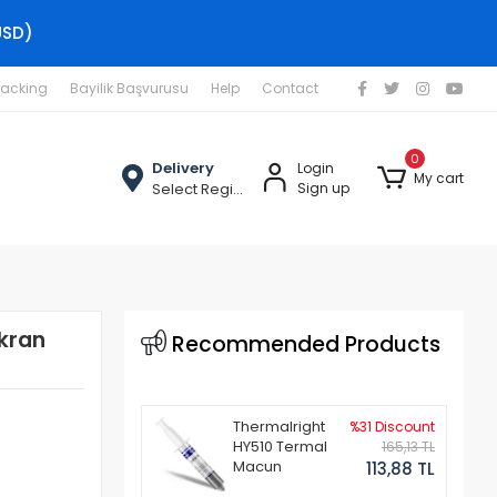
USD)
racking
Bayilik Başvurusu
Help
Contact
0
Delivery
Login
My cart
Select Region
Sign up
kran
Recommended Products
Thermalright
%31 Discount
HY510 Termal
165,13 TL
Macun
113,88 TL