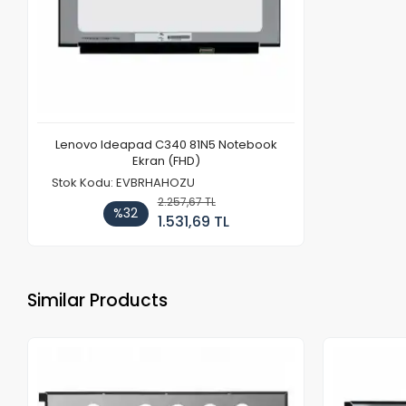
Lenovo Ideapad C340 81N5 Notebook
Ekran (FHD)
Stok Kodu: EVBRHAHOZU
2.257,67 TL
%32
1.531,69 TL
Similar Products
Out of stock