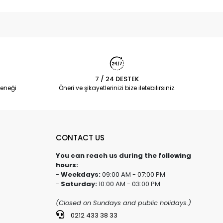
7 / 24 DESTEK
eneği
Öneri ve şikayetlerinizi bize iletebilirsiniz.
CONTACT US
You can reach us during the following
hours:
-
Weekdays:
09:00 AM - 07:00 PM
-
Saturday:
10:00 AM - 03:00 PM
(Closed on Sundays and public holidays.)
0212 433 38 33