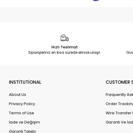
Hızlı Teslimat
Siparişleriniz en kısa sürede elinize ulaşır.
Güv
INSTİTUTİONAL
CUSTOMER S
About Us
Frequently As
Privacy Policy
Order Trackin
Terms of Use
Wire Transfer 
İade ve Değişim
Garanti Ve İad
Garanti Talebi