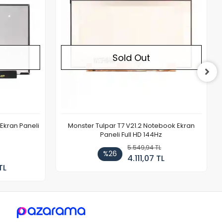
Sold Out
Ekran Paneli
Monster Tulpar T7 V21.2 Notebook Ekran
Paneli Full HD 144Hz
5.549,94 TL
%26
4.111,07 TL
TL