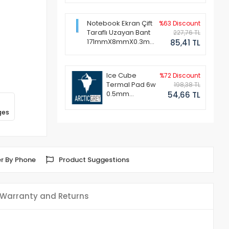
Notebook Ekran Çift
%63 Discount
Taraflı Uzayan Bant
227,76 TL
171mmX8mmX0.3mm
85,41 TL
(1 Set - 2 Adet)
Ice Cube
%72 Discount
Termal Pad 6w
198,38 TL
0.5mm
54,66 TL
50x50mm
ges
r By Phone
Product Suggestions
Warranty and Returns