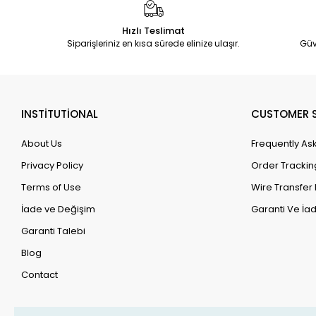
Hızlı Teslimat
Siparişleriniz en kısa sürede elinize ulaşır.
Güv
INSTİTUTİONAL
CUSTOMER S
About Us
Frequently As
Privacy Policy
Order Trackin
Terms of Use
Wire Transfer 
İade ve Değişim
Garanti Ve İad
Garanti Talebi
Blog
Contact