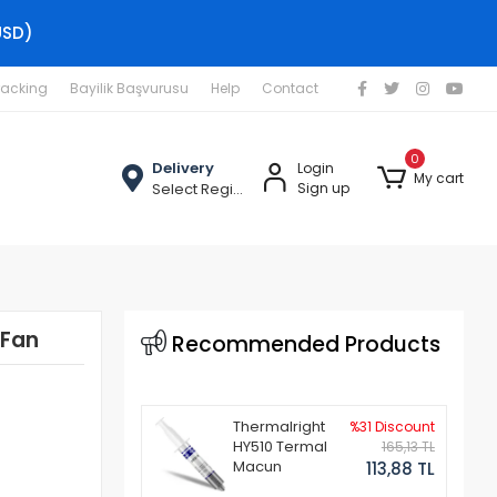
USD)
racking
Bayilik Başvurusu
Help
Contact
0
Delivery
Login
My cart
Select Region
Sign up
 Fan
Recommended Products
Thermalright
%31 Discount
HY510 Termal
165,13 TL
Macun
113,88 TL