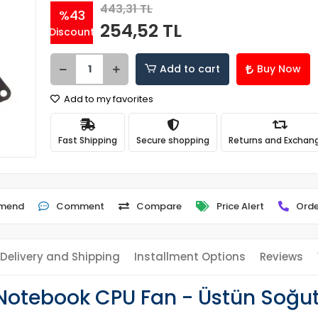
443,31 TL
%43
254,52 TL
Discount
Add to cart
Buy Now
Add to my favorites
Fast Shipping
Secure shopping
Returns and Exchan
mend
Comment
Compare
Price Alert
Orde
Delivery and Shipping
Installment Options
Reviews
otebook CPU Fan - Üstün Soğu