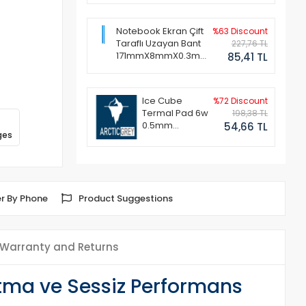
Notebook Ekran Çift
%63 Discount
Taraflı Uzayan Bant
227,76 TL
171mmX8mmX0.3mm
85,41 TL
(1 Set - 2 Adet)
Ice Cube
%72 Discount
Termal Pad 6w
198,38 TL
0.5mm
54,66 TL
ges
50x50mm
r By Phone
Product Suggestions
Warranty and Returns
tma ve Sessiz Performans