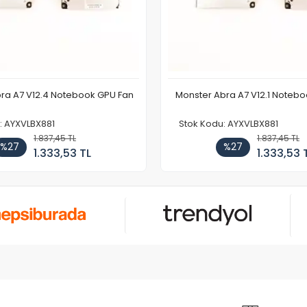
ra A7 V12.4 Notebook GPU Fan
Monster Abra A7 V12.1 Noteb
: AYXVLBX881
Stok Kodu: AYXVLBX881
1.837,45 TL
1.837,45 TL
%27
%27
1.333,53 TL
1.333,53 