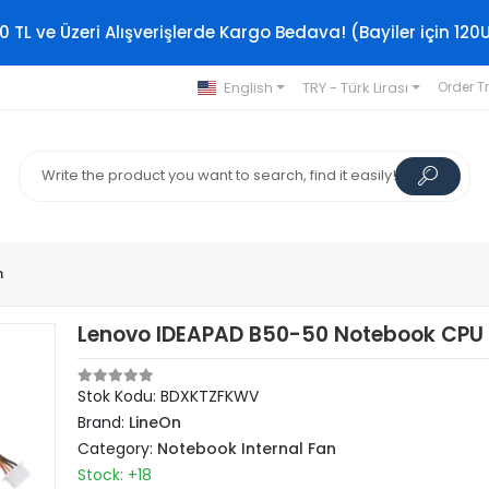
0 TL ve Üzeri Alışverişlerde Kargo Bedava! (Bayiler için 120
English
TRY - Türk Lirası
Order T
n
Lenovo IDEAPAD B50-50 Notebook CPU
Stok Kodu: BDXKTZFKWV
Brand:
LineOn
Category:
Notebook Internal Fan
Stock: +18