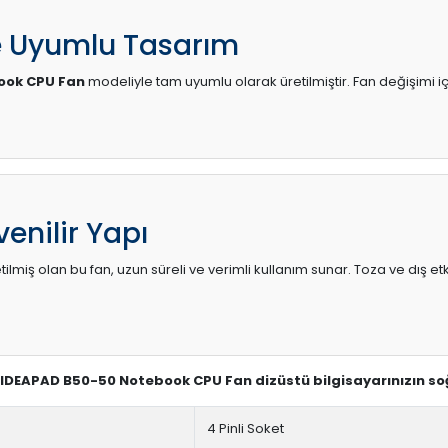
e Uyumlu Tasarım
ook CPU Fan
modeliyle tam uyumlu olarak üretilmiştir. Fan değişimi iç
enilir Yapı
lmiş olan bu fan, uzun süreli ve verimli kullanım sunar. Toza ve dış etk
o IDEAPAD B50-50 Notebook CPU Fan dizüstü bilgisayarınızın so
4 Pinli Soket