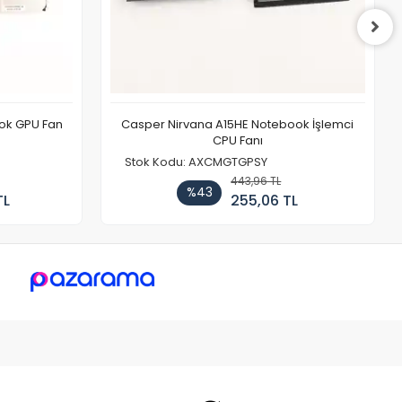
ook GPU Fan
Casper Nirvana A15HE Notebook İşlemci
CPU Fanı
Stok Kodu: AXCMGTGPSY
443,96 TL
%43
TL
255,06 TL