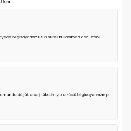
U fanı.
 sayede bilgisayarınız uzun süreli kullanımda dahi stabil
manda düşük enerji tüketimiyle dizüstü bilgisayarınızın pil