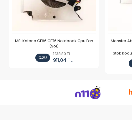
MSI Katana GF66 GF76 Notebook Gpu Fan
Monster Ab
(Sol)
Stok Kodu
1.138,80 TL
%20
911,04 TL