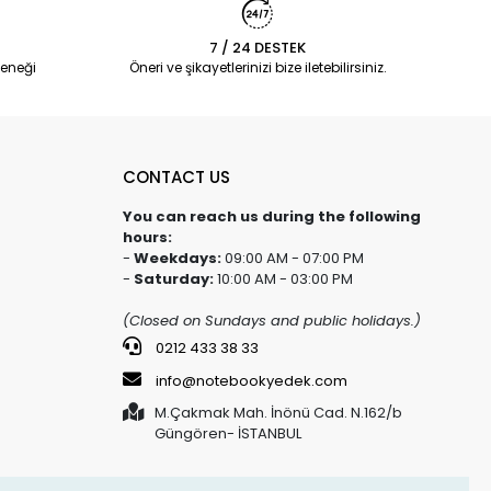
7 / 24 DESTEK
eneği
Öneri ve şikayetlerinizi bize iletebilirsiniz.
CONTACT US
You can reach us during the following
hours:
-
Weekdays:
09:00 AM - 07:00 PM
-
Saturday:
10:00 AM - 03:00 PM
(Closed on Sundays and public holidays.)
0212 433 38 33
info@notebookyedek.com
M.Çakmak Mah. İnönü Cad. N.162/b
Güngören- İSTANBUL