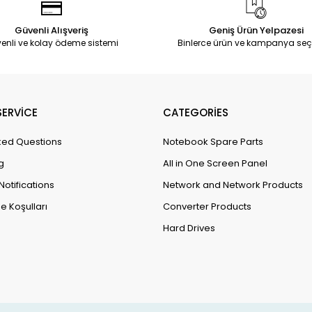
Güvenli Alışveriş
Geniş Ürün Yelpazesi
enli ve kolay ödeme sistemi
Binlerce ürün ve kampanya seç
ERVİCE
CATEGORİES
ked Questions
Notebook Spare Parts
g
All in One Screen Panel
Notifications
Network and Network Products
e Koşulları
Converter Products
Hard Drives