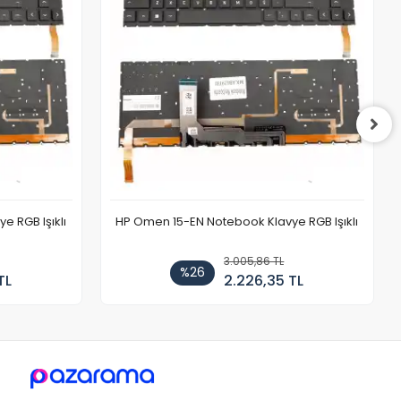
 RGB Işıklı
HP Omen 15-EN Notebook Klavye RGB Işıklı
3.005,86 TL
%26
TL
2.226,35 TL