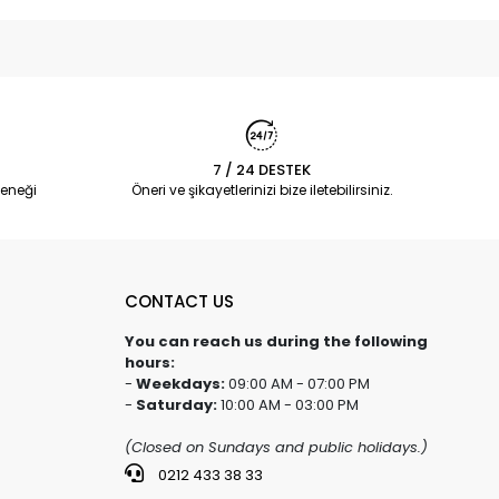
7 / 24 DESTEK
eneği
Öneri ve şikayetlerinizi bize iletebilirsiniz.
CONTACT US
You can reach us during the following
hours:
-
Weekdays:
09:00 AM - 07:00 PM
-
Saturday:
10:00 AM - 03:00 PM
(Closed on Sundays and public holidays.)
0212 433 38 33