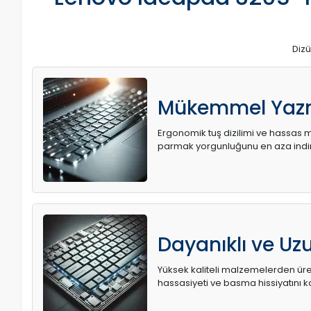
Dizü
Mükemmel Yaz
Ergonomik tuş dizilimi ve hassas me
parmak yorgunluğunu en aza indir
Dayanıklı ve U
Yüksek kaliteli malzemelerden üret
hassasiyeti ve basma hissiyatını k