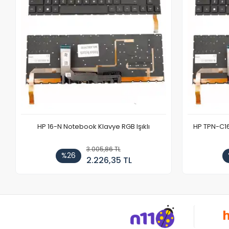
HP 16-N Notebook Klavye RGB Işıklı
HP TPN-C1
3.005,86 TL
%26
2.226,35 TL