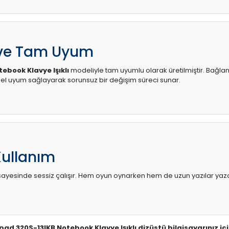
 ve Tam Uyum
ebook Klavye Işıklı
modeliyle tam uyumlu olarak üretilmiştir. Bağlant
l uyum sağlayarak sorunsuz bir değişim süreci sunar.
Kullanım
sı sayesinde sessiz çalışır. Hem oyun oynarken hem de uzun yazılar yaza
pad 320S-13IKB Notebook Klavye Işıklı dizüstü bilgisayarınız i