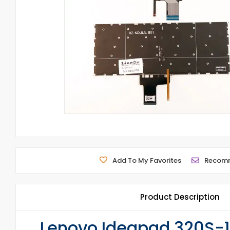
Add To My Favorites
Recom
Product Description
Lenovo Ideapad 320S-13