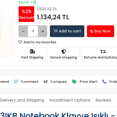
Stock: +18
1.531,12 TL
%26
1.134,24 TL
Discount
Add to cart
Buy Now
Add to my favorites
Fast Shipping
Secure shopping
Returns and Exchan
mend
Comment
Compare
Price Alert
Orde
Delivery and Shipping
Installment Options
Reviews
IKB Notebook Klavye Işıklı -