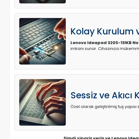
Kolay Kurulum
Lenovo Ideapad 320S-13IKB Not
imkanı sunar. Cihazınıza mükemme
Sessiz ve Akıcı 
Özel olarak geliştirilmiş tuş yapı
Şimdi sipariş verin ve Lenovo Idea