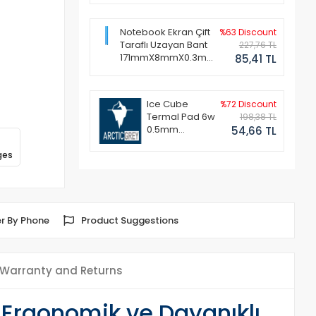
Notebook Ekran Çift
%63 Discount
Taraflı Uzayan Bant
227,76 TL
171mmX8mmX0.3mm
85,41 TL
(1 Set - 2 Adet)
Ice Cube
%72 Discount
Termal Pad 6w
198,38 TL
0.5mm
54,66 TL
50x50mm
ges
r By Phone
Product Suggestions
Warranty and Returns
 Ergonomik ve Dayanıklı