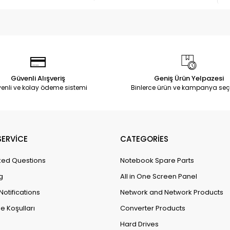
Güvenli Alışveriş
Geniş Ürün Yelpazesi
enli ve kolay ödeme sistemi
Binlerce ürün ve kampanya seç
ERVİCE
CATEGORİES
ked Questions
Notebook Spare Parts
g
All in One Screen Panel
Notifications
Network and Network Products
e Koşulları
Converter Products
Hard Drives