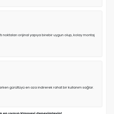
ı noktaları orijinal yapıya birebir uygun olup, kolay montaj
rken gürültüyü en aza indirerek rahat bir kullanım sağlar.
çin en uygun klavyeyi deneyimleyin!