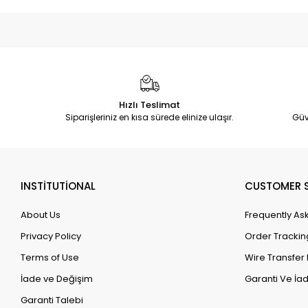
Hızlı Teslimat
Siparişleriniz en kısa sürede elinize ulaşır.
Güv
INSTİTUTİONAL
CUSTOMER S
About Us
Frequently As
Privacy Policy
Order Trackin
Terms of Use
Wire Transfer 
İade ve Değişim
Garanti Ve İad
Garanti Talebi