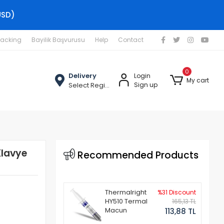
USD)
racking
Bayilik Başvurusu
Help
Contact
0
Delivery
Login
My cart
Select Region
Sign up
Klavye
Recommended Products
Thermalright
%31 Discount
HY510 Termal
165,13 TL
Macun
113,88 TL