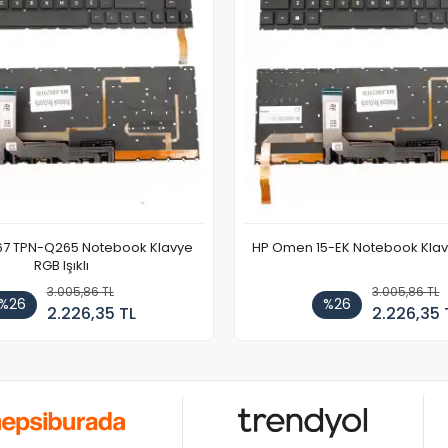
67 TPN-Q265 Notebook Klavye
HP Omen 15-EK Notebook Klavye
RGB Işıklı
3.005,86 TL
3.005,86 TL
%26
%26
2.226,35 TL
2.226,35 