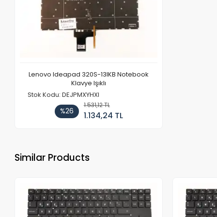
Lenovo Ideapad 320S-13IKB Notebook
Klavye Işıklı
Stok Kodu: DEJPMXYHXI
1.531,12 TL
%26
1.134,24 TL
Similar Products