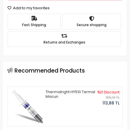
Add to my favorites
Fast Shipping
Secure shopping
Returns and Exchanges
Recommended Products
Thermalright HY510 Termal
%31 Discount
Macun
165,13 TL
113,88 TL