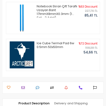
Notebook Ekran Çift Taraflı
%63 Discount
Uzayan Bant
227,76 TL
171mmX8mmX0.3mm (1
85,41 TL
Set - 2 Adet)
Ice Cube Termal Pad 6w
%72 Discount
0.5mm 50x50mm
198,38 TL
54,66 TL
Product Description
Delivery and Shipping