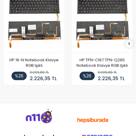
HP 16-N Notebook Klavye
HP TPN-C167 TPN-Q265
RGB Işıklı
Notebook Klavye RGB Işıklı
3.005,86 TL
3.005,86 TL
%26
%26
2.226,35 TL
2.226,35 TL