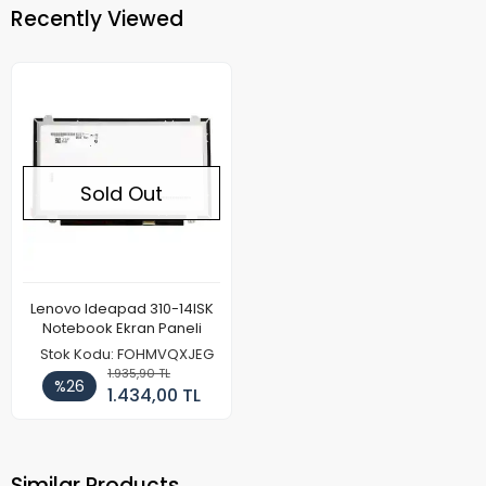
Recently Viewed
Sold Out
Lenovo Ideapad 310-14ISK
Notebook Ekran Paneli
Stok Kodu: FOHMVQXJEG
1.935,90 TL
%26
1.434,00 TL
Similar Products