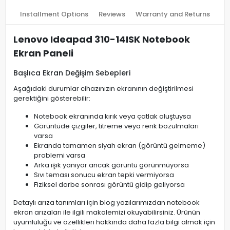
Installment Options
Reviews
Warranty and Returns
Lenovo Ideapad 310-14ISK Notebook
Ekran Paneli
Başlıca Ekran Değişim Sebepleri
Aşağıdaki durumlar cihazınızın ekranının değiştirilmesi
gerektiğini gösterebilir:
Notebook ekranında kırık veya çatlak oluştuysa
Görüntüde çizgiler, titreme veya renk bozulmaları
varsa
Ekranda tamamen siyah ekran (görüntü gelmeme)
problemi varsa
Arka ışık yanıyor ancak görüntü görünmüyorsa
Sıvı teması sonucu ekran tepki vermiyorsa
Fiziksel darbe sonrası görüntü gidip geliyorsa
Detaylı arıza tanımları için blog yazılarımızdan notebook
ekran arızaları ile ilgili makalemizi okuyabilirsiniz. Ürünün
uyumluluğu ve özellikleri hakkında daha fazla bilgi almak için