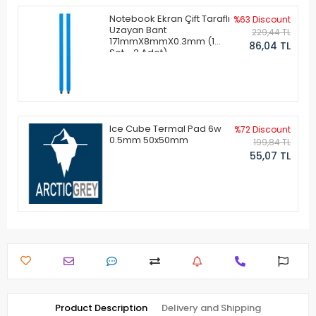
Notebook Ekran Çift Taraflı
%63 Discount
Uzayan Bant
229,44 TL
171mmX8mmX0.3mm (1
86,04 TL
Set - 2 Adet)
Ice Cube Termal Pad 6w
%72 Discount
0.5mm 50x50mm
199,84 TL
55,07 TL
Product Description
Delivery and Shipping