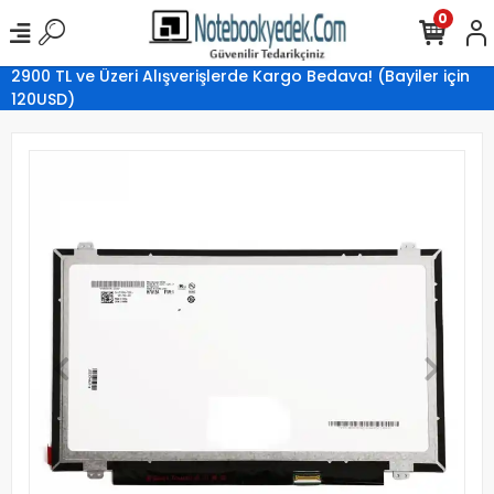
0
2900 TL ve Üzeri Alışverişlerde Kargo Bedava! (Bayiler için
120USD)