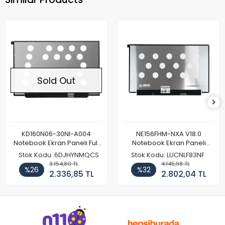
Sold Out
KD160N06-30NI-A004
NE156FHM-NXA V18.0
Notebook Ekran Paneli Full
Notebook Ekran Paneli
HD
144Hz
Stok Kodu: 6DJHYNMQCS
Stok Kodu: LUCNLF83NF
3.154,80 TL
4.145,98 TL
%26
%32
2.336,85 TL
2.802,04 TL