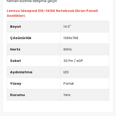
hemen bizimle iletişime geçin.
Lenovo Ideapad 310-14ISK Notebook Ekran Paneli
özellikleri:
Boyut
14.0''
Çözünürlük
1366x768
Hertz
60Hz
Soket
30 Pin / eDP
Aydınlatma
LED
Yüzey
Parlak
Durumu
Yeni