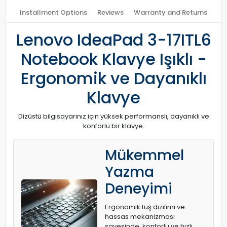
Installment Options
Reviews
Warranty and Returns
Lenovo IdeaPad 3-17ITL6
Notebook Klavye Işıklı -
Ergonomik ve Dayanıklı
Klavye
Dizüstü bilgisayarınız için yüksek performanslı, dayanıklı ve
konforlu bir klavye.
Mükemmel
Yazma
Deneyimi
Ergonomik tuş dizilimi ve
hassas mekanizması
sayesinde, konforlu ve hızlı