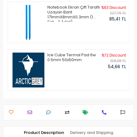
Notebook Ekran Çift Taraflı
%63 Discount
Uzayan Bant
227,76 TL
171mmX8mmX0.3mm (1
85,41 TL
Set - 2 Adet)
Ice Cube Termal Pad 6w
%72 Discount
0.5mm 50x50mm
198,38 TL
54,66 TL
Product Description
Delivery and Shipping