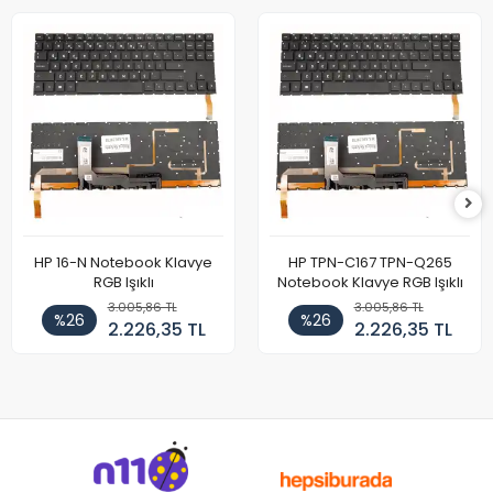
HP 16-N Notebook Klavye
HP TPN-C167 TPN-Q265
RGB Işıklı
Notebook Klavye RGB Işıklı
3.005,86 TL
3.005,86 TL
%26
%26
2.226,35 TL
2.226,35 TL