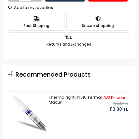
Add to my favorites
Fast Shipping
Secure shopping
Returns and Exchanges
Recommended Products
Thermalright HY510 Termal
%31 Discount
Macun
165,13 TL
113,88 TL