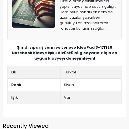
Özel olarak geliştirilmiş tuş
yapısı sayesinde sessiz çalışır.
Hem oyun oynarken hem de
uzun yazılar yazarken
gürültüyü en aza indirerek
rahat bir kullanım sağlar.
Şimdi sipariş verin ve Lenovo IdeaPad 3-17ITL6
Notebook Klavye Işıklı dizüstü bilgisayarınız için en
uygun klavyeyi deneyimleyin!
Dil
Türkçe
Renk
Siyah
Işık
Var
Recently Viewed