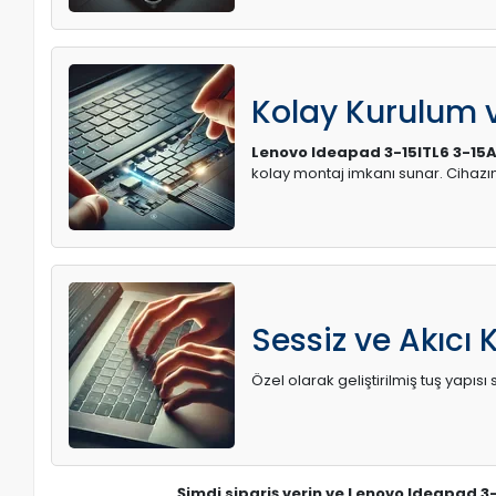
Kolay Kurulum
Lenovo Ideapad 3-15ITL6 3-15
kolay montaj imkanı sunar. Cihaz
Sessiz ve Akıcı 
Özel olarak geliştirilmiş tuş yapı
Şimdi sipariş verin ve Lenovo Ideapad 3