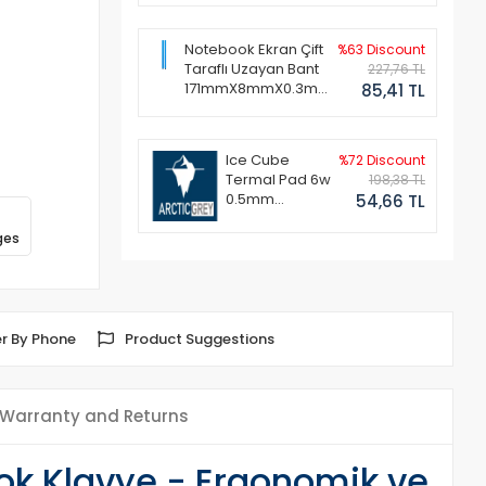
Notebook Ekran Çift
%63 Discount
Taraflı Uzayan Bant
227,76 TL
171mmX8mmX0.3mm
85,41 TL
(1 Set - 2 Adet)
Ice Cube
%72 Discount
Termal Pad 6w
198,38 TL
0.5mm
54,66 TL
50x50mm
ges
r By Phone
Product Suggestions
Warranty and Returns
k Klavye - Ergonomik ve