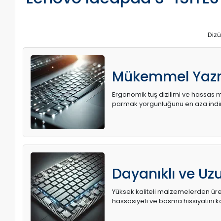
Dizü
Mükemmel Yaz
Ergonomik tuş dizilimi ve hassas me
parmak yorgunluğunu en aza indir
Dayanıklı ve U
Yüksek kaliteli malzemelerden üret
hassasiyeti ve basma hissiyatını k