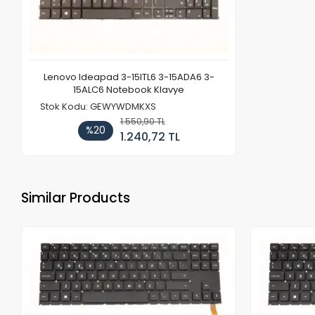
Lenovo Ideapad 3-15ITL6 3-15ADA6 3-
15ALC6 Notebook Klavye
Stok Kodu: GEWYWDMKXS
1.550,90 TL
%20
1.240,72 TL
Similar Products