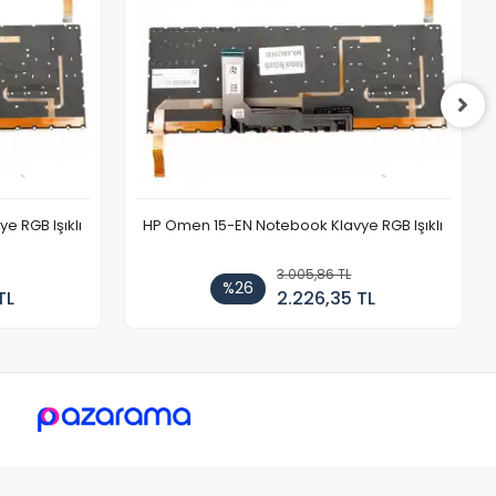
 RGB Işıklı
HP Omen 15-EN Notebook Klavye RGB Işıklı
3.005,86 TL
%26
TL
2.226,35 TL