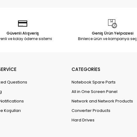
Güvenli Alışveriş
Geniş Ürün Yelpazesi
enli ve kolay ödeme sistemi
Binlerce ürün ve kampanya seç
ERVİCE
CATEGORİES
ked Questions
Notebook Spare Parts
g
All in One Screen Panel
Notifications
Network and Network Products
e Koşulları
Converter Products
Hard Drives