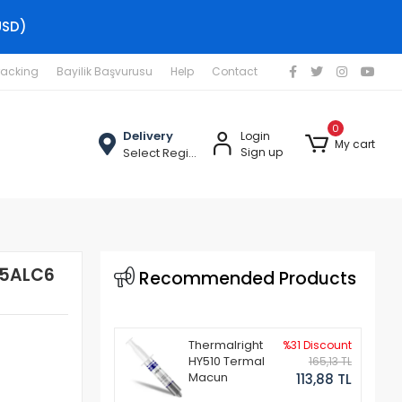
USD)
racking
Bayilik Başvurusu
Help
Contact
0
Delivery
Login
My cart
Select Region
Sign up
15ALC6
Recommended Products
Thermalright
%31 Discount
HY510 Termal
165,13 TL
Macun
113,88 TL