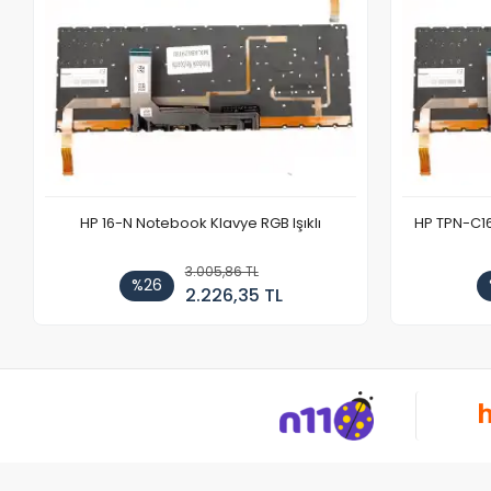
HP 16-N Notebook Klavye RGB Işıklı
HP TPN-C1
3.005,86 TL
%26
2.226,35 TL