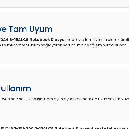
 ve Tam Uyum
ADA6 3-15ALC6 Notebook Klavye
modeliyle tam uyumlu olarak üretilm
ınıza mükemmel uyum sağlayarak sorunsuz bir değişim süreci sunar.
Kullanım
sı sayesinde sessiz çalışır. Hem oyun oynarken hem de uzun yazılar yaza
-15ITL6 3-15ADA6 3-15ALC6 Notebook Klavye dizüstü bilgisayarı