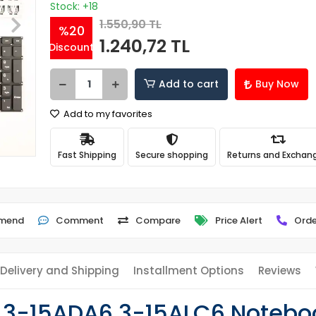
Stock: +18
1.550,90 TL
%20
1.240,72 TL
Discount
Add to cart
Buy Now
Add to my favorites
Fast Shipping
Secure shopping
Returns and Exchan
mend
Comment
Compare
Price Alert
Orde
Delivery and Shipping
Installment Options
Reviews
6 3-15ADA6 3-15ALC6 Noteboo