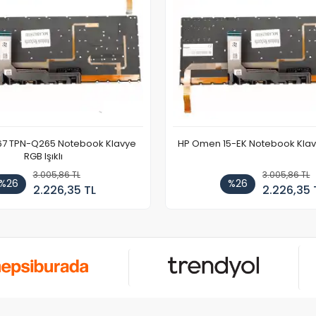
67 TPN-Q265 Notebook Klavye
HP Omen 15-EK Notebook Klavye
RGB Işıklı
3.005,86 TL
3.005,86 TL
%26
%26
2.226,35 TL
2.226,35 