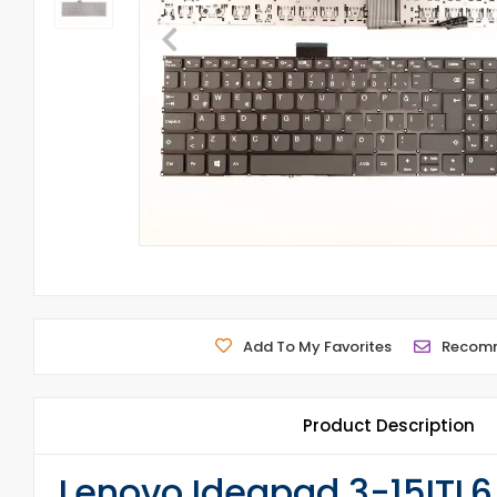
Add To My Favorites
Recom
Product Description
Lenovo Ideapad 3-15ITL