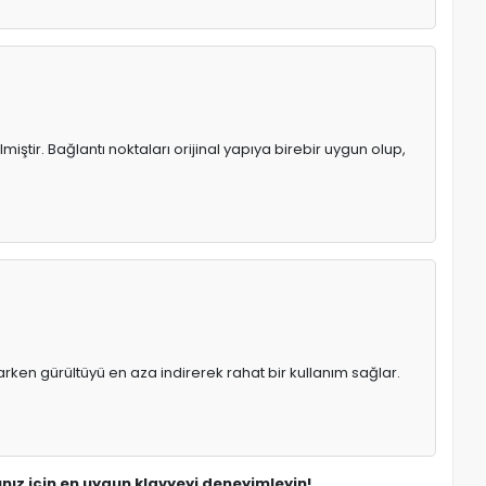
iştir. Bağlantı noktaları orijinal yapıya birebir uygun olup,
rken gürültüyü en aza indirerek rahat bir kullanım sağlar.
nız için en uygun klavyeyi deneyimleyin!