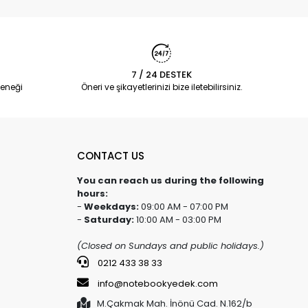
7 / 24 DESTEK
eneği
Öneri ve şikayetlerinizi bize iletebilirsiniz.
CONTACT US
You can reach us during the following
hours:
-
Weekdays:
09:00 AM - 07:00 PM
-
Saturday:
10:00 AM - 03:00 PM
(Closed on Sundays and public holidays.)
0212 433 38 33
info@notebookyedek.com
M.Çakmak Mah. İnönü Cad. N.162/b