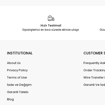
Hızlı Teslimat
Siparişleriniz en kısa sürede elinize ulaşır.
Güv
INSTİTUTİONAL
CUSTOMER S
About Us
Frequently As
Privacy Policy
Order Trackin
Terms of Use
Wire Transfer 
İade ve Değişim
Garanti Ve İad
Garanti Talebi
Blog