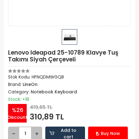
Lenovo Ideapad 25-10789 Klavye Tuş
Takımı Siyah Çerçeveli
Stok Kodu: HFNQDMWGQB
Brand:
LineOn
Category:
Notebook Keyboard
Stock: +18
419,65 TL
%26
310,89 TL
Discount
Add to
Buy Now
cart