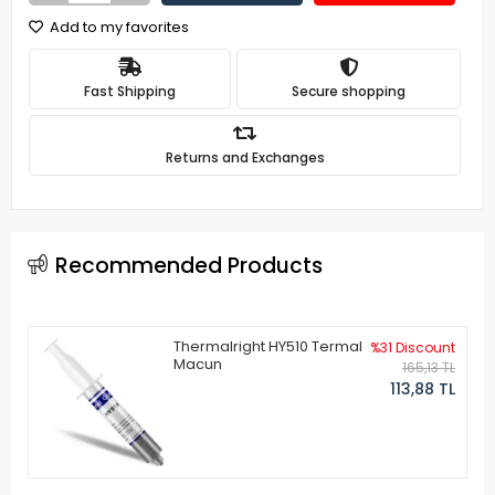
Add to my favorites
Fast Shipping
Secure shopping
Returns and Exchanges
Recommended Products
Thermalright HY510 Termal
%31 Discount
Macun
165,13 TL
113,88 TL