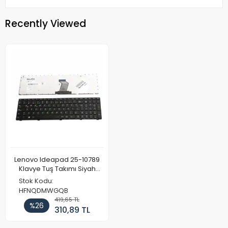
Recently Viewed
Lenovo Ideapad 25-10789
Klavye Tuş Takımı Siyah
Çerçeveli
Stok Kodu:
HFNQDMWGQB
419,65 TL
%26
310,89 TL