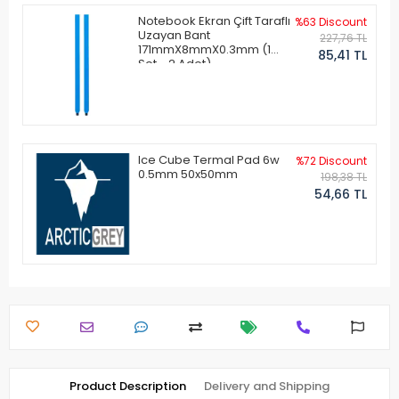
Notebook Ekran Çift Taraflı
%63 Discount
Uzayan Bant
227,76 TL
171mmX8mmX0.3mm (1
85,41 TL
Set - 2 Adet)
Ice Cube Termal Pad 6w
%72 Discount
0.5mm 50x50mm
198,38 TL
54,66 TL
Product Description
Delivery and Shipping