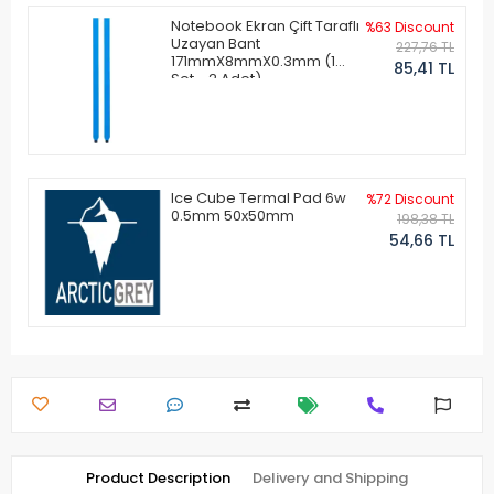
Notebook Ekran Çift Taraflı
%63 Discount
Uzayan Bant
227,76 TL
171mmX8mmX0.3mm (1
85,41 TL
Set - 2 Adet)
Ice Cube Termal Pad 6w
%72 Discount
0.5mm 50x50mm
198,38 TL
54,66 TL
Product Description
Delivery and Shipping