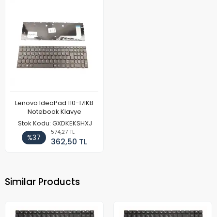
Lenovo IdeaPad 110-17IKB
Notebook Klavye
Stok Kodu: GXDKEKSHXJ
574,27 TL
%37
362,50 TL
Similar Products