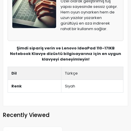
Özel olarak geliştirilmiş tuş
yapısı sayesinde sessiz çalışır.
Hem oyun oynarken hem de
uzun yazılar yazarken
gürültüyü en aza indirerek
rahat bir kullanım sağlar.
Şimdi sipariş verin ve Lenovo IdeaPad 110-17IKB
Notebook Klavye dizüstü bilgisayarınız için en uygun
klavyeyi deneyimleyin!
Dil
Türkçe
Renk
Siyah
Recently Viewed