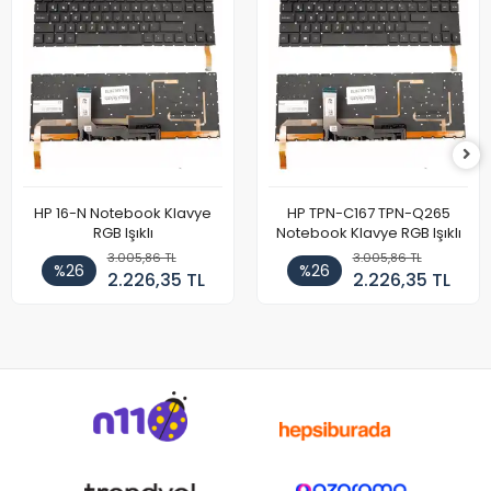
HP 16-N Notebook Klavye
HP TPN-C167 TPN-Q265
RGB Işıklı
Notebook Klavye RGB Işıklı
3.005,86 TL
3.005,86 TL
%26
%26
2.226,35 TL
2.226,35 TL