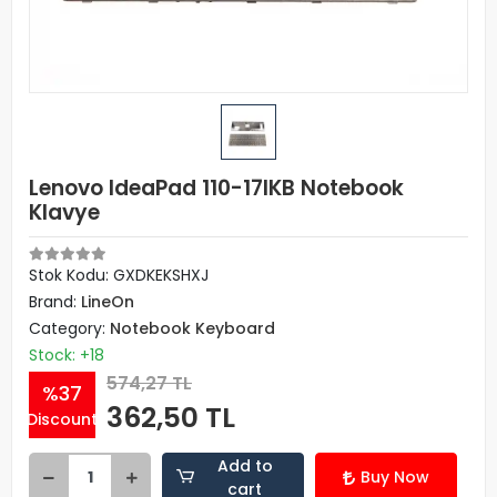
Lenovo IdeaPad 110-17IKB Notebook
Klavye
Stok Kodu: GXDKEKSHXJ
Brand:
LineOn
Category:
Notebook Keyboard
Stock: +18
574,27 TL
%37
362,50 TL
Discount
Add to
Buy Now
cart