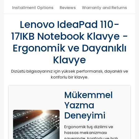
Installment Options
Reviews
Warranty and Returns
Lenovo IdeaPad 110-
17IKB Notebook Klavye -
Ergonomik ve Dayanıklı
Klavye
Dizüstü bilgisayarınız için yüksek performanslı, dayanıklı ve
konforlu bir klavye.
Mükemmel
Yazma
Deneyimi
Ergonomik tuş dizilimi ve
hassas mekanizması
sayesinde, konforlu ve hızlı