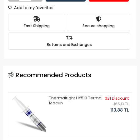
Add to my favorites
Fast Shipping
Secure shopping
Returns and Exchanges
Recommended Products
Thermalright HY510 Termal
%31 Discount
Macun
165,13 TL
113,88 TL