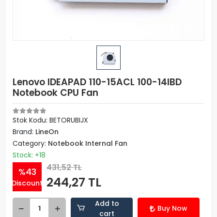
Lenovo IDEAPAD 110-15ACL 100-14IBD
Notebook CPU Fan
Stok Kodu: BETORUBIJX
Brand:
LineOn
Category:
Notebook Internal Fan
Stock: +18
431,52 TL
%43
244,27 TL
Discount
Add to
Buy Now
cart