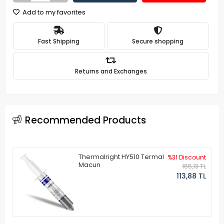
Add to my favorites
Fast Shipping
Secure shopping
Returns and Exchanges
Recommended Products
Thermalright HY510 Termal
%31 Discount
Macun
165,13 TL
113,88 TL