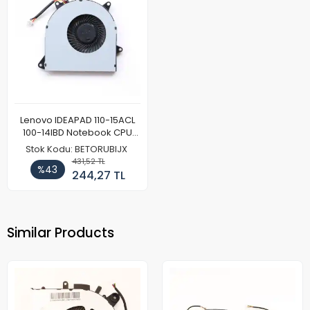
Lenovo IDEAPAD 110-15ACL
100-14IBD Notebook CPU
Fan
Stok Kodu: BETORUBIJX
431,52 TL
%43
244,27 TL
Similar Products