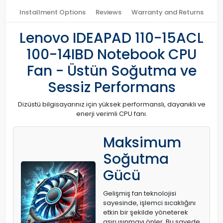
Installment Options
Reviews
Warranty and Returns
Lenovo IDEAPAD 110-15ACL
100-14IBD Notebook CPU
Fan - Üstün Soğutma ve
Sessiz Performans
Dizüstü bilgisayarınız için yüksek performanslı, dayanıklı ve
enerji verimli CPU fanı.
Maksimum
Soğutma
Gücü
Gelişmiş fan teknolojisi
sayesinde, işlemci sıcaklığını
etkin bir şekilde yöneterek
aşırı ısınmayı önler. Bu sayede