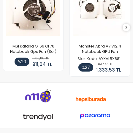
MSI Katana GF66 GF76
Monster Abra A7 V12.4
Notebook Gpu Fan (Sol)
Notebook GPU Fan
1.138,80 TL
Stok Kodu: AYXVLBX881
%20
911,04 TL
1.837,45 TL
%27
1.333,53 TL