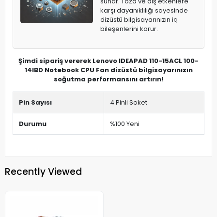
sunar. Toza ve dış etkenlere
karşı dayanıklılığı sayesinde
dizüstü bilgisayarınızın iç
bileşenlerini korur.
Şimdi sipariş vererek Lenovo IDEAPAD 110-15ACL 100-
14IBD Notebook CPU Fan dizüstü bilgisayarınızın
soğutma performansını artırın!
Pin Sayısı
4 Pinli Soket
Durumu
%100 Yeni
Recently Viewed