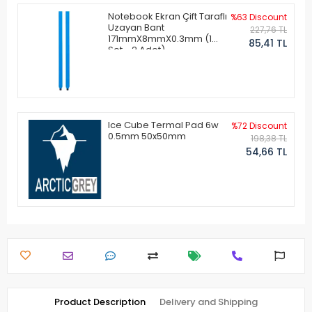
Notebook Ekran Çift Taraflı
%63 Discount
Uzayan Bant
227,76 TL
171mmX8mmX0.3mm (1
85,41 TL
Set - 2 Adet)
Ice Cube Termal Pad 6w
%72 Discount
0.5mm 50x50mm
198,38 TL
54,66 TL
Product Description
Delivery and Shipping