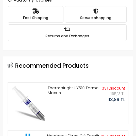
Add to my favorites
Fast Shipping
Secure shopping
Returns and Exchanges
Recommended Products
Thermalright HY510 Termal
%31 Discount
Macun
165,13 TL
113,88 TL
Notebook Ekran Çift Taraflı