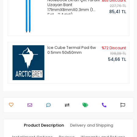
%63 Discount
Uzayan Bant
227,76 TL
171mmX8mmX0.3mm (1
85,41 TL
Set - 2 Adet)
Ice Cube Termal Pad 6w
%72 Discount
0.5mm 50x50mm
198,38 TL
54,66 TL
Product Description
Delivery and Shipping