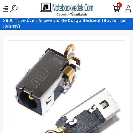
0
2900 TL ve Üzeri Alışverişlerde Kargo Bedava! (Bayiler için
120USD)