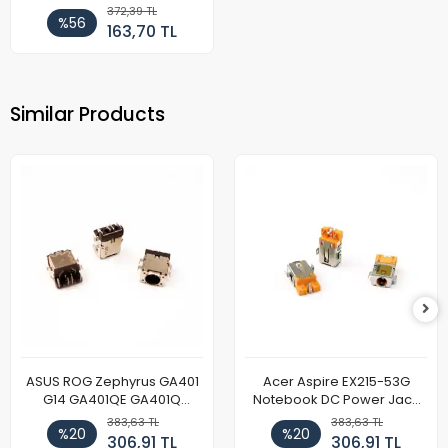
372,39 TL
%56
163,70 TL
Similar Products
ASUS ROG Zephyrus GA401
Acer Aspire EX215-53G
G14 GA401QE GA401Q
Notebook DC Power Jack
GA402 GA402R GA402RK
Soket
383,63 TL
383,63 TL
%20
%20
HQ058T GA503QR GA503QS
306,91 TL
306,91 TL