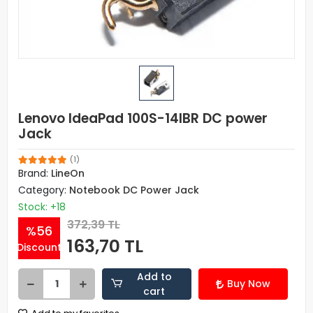
Lenovo IdeaPad 100S-14IBR DC power
Jack
(1)
Brand:
LineOn
Category:
Notebook DC Power Jack
Stock: +18
372,39 TL
%56
163,70 TL
Discount
Add to
Buy Now
cart