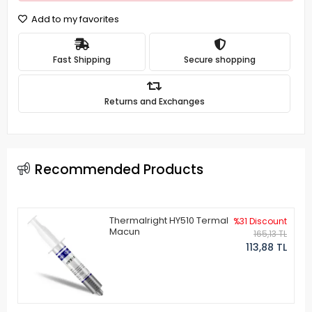
Add to my favorites
Fast Shipping
Secure shopping
Returns and Exchanges
Recommended Products
Thermalright HY510 Termal
%31 Discount
Macun
165,13 TL
113,88 TL