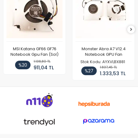
MSI Katana GF66 GF76
Monster Abra A7 V12.4
Notebook Gpu Fan (Sol)
Notebook GPU Fan
1.138,80 TL
Stok Kodu: AYXVLBX881
%20
911,04 TL
1.837,45 TL
%27
1.333,53 TL