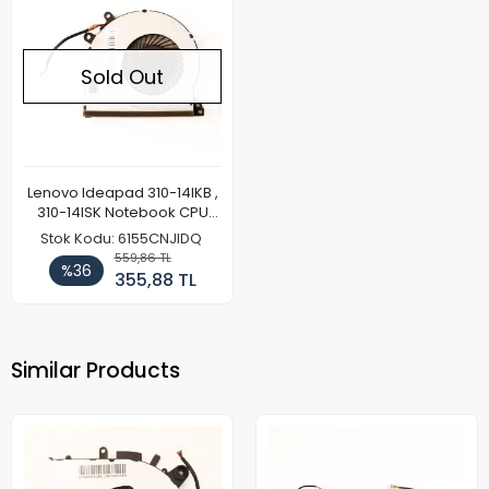
Sold Out
Lenovo Ideapad 310-14IKB ,
310-14ISK Notebook CPU
Fan
Stok Kodu: 6155CNJIDQ
559,86 TL
%36
355,88 TL
Similar Products