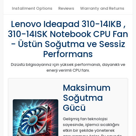
Installment Options
Reviews
Warranty and Returns
Lenovo Ideapad 310-14IKB ,
310-14ISK Notebook CPU Fan
- Üstün Soğutma ve Sessiz
Performans
Dizüstü bilgisayarınız için yüksek performanslı, dayanıklı ve
enerji verimli CPU fanı.
Maksimum
Soğutma
Gücü
Gelişmiş fan teknolojisi
sayesinde, işlemci sıcaklığını
etkin bir şekilde yöneterek