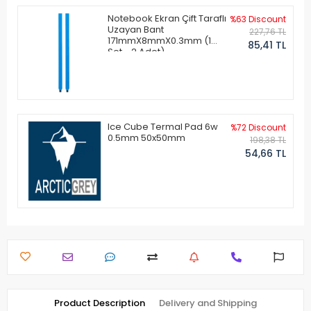
Notebook Ekran Çift Taraflı
%63 Discount
Uzayan Bant
227,76 TL
171mmX8mmX0.3mm (1
85,41 TL
Set - 2 Adet)
Ice Cube Termal Pad 6w
%72 Discount
0.5mm 50x50mm
198,38 TL
54,66 TL
Product Description
Delivery and Shipping