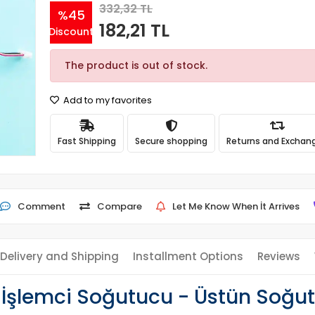
332,32 TL
%45
182,21 TL
Discount
The product is out of stock.
Add to my favorites
Fast Shipping
Secure shopping
Returns and Exchan
Comment
Compare
Let Me Know When İt Arrives
Delivery and Shipping
Installment Options
Reviews
İşlemci Soğutucu - Üstün Soğut