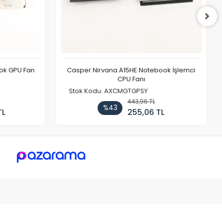
ook GPU Fan
Casper Nirvana A15HE Notebook İşlemci
CPU Fanı
Stok Kodu: AXCMGTGPSY
443,96 TL
%43
TL
255,06 TL