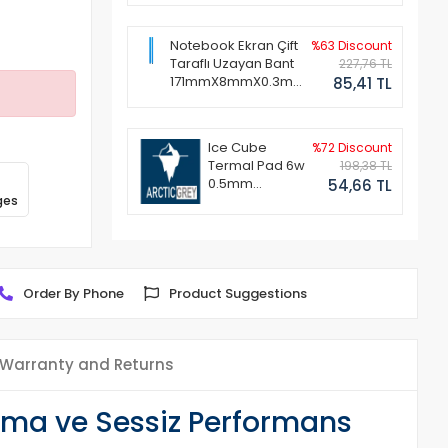
Notebook Ekran Çift
%63 Discount
Taraflı Uzayan Bant
227,76 TL
171mmX8mmX0.3mm
85,41 TL
(1 Set - 2 Adet)
Ice Cube
%72 Discount
Termal Pad 6w
198,38 TL
0.5mm
54,66 TL
ges
50x50mm
Order By Phone
Product Suggestions
Warranty and Returns
ma ve Sessiz Performans