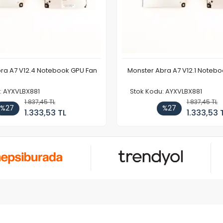
ra A7 V12.4 Notebook GPU Fan
Monster Abra A7 V12.1 Noteb
: AYXVLBX881
Stok Kodu: AYXVLBX881
1.837,45 TL
1.837,45 TL
%27
%27
1.333,53 TL
1.333,53 