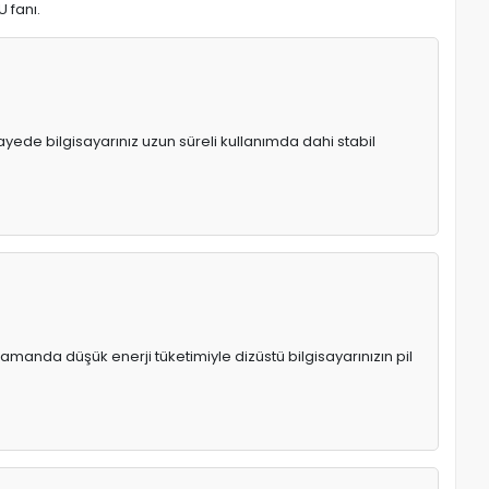
U fanı.
 sayede bilgisayarınız uzun süreli kullanımda dahi stabil
manda düşük enerji tüketimiyle dizüstü bilgisayarınızın pil