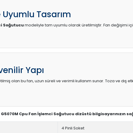
e Uyumlu Tasarım
ci Soğutucu
modeliyle tam uyumlu olarak üretilmiştir. Fan değişimi içi
enilir Yapı
lmiş olan bu fan, uzun süreli ve verimli kullanım sunar. Toza ve dış etk
o G5070M Cpu Fan İşlemci Soğutucu dizüstü bilgisayarınızın so
4 Pinli Soket