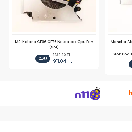
MSI Katana GF66 GF76 Notebook Gpu Fan
Monster Ab
(Sol)
Stok Kodu
1.138,80 TL
%20
911,04 TL