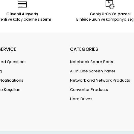
Güvenli Alışveriş
Geniş Ürün Yelpazesi
enli ve kolay ödeme sistemi
Binlerce ürün ve kampanya seç
ERVİCE
CATEGORİES
ked Questions
Notebook Spare Parts
g
All in One Screen Panel
Notifications
Network and Network Products
e Koşulları
Converter Products
Hard Drives