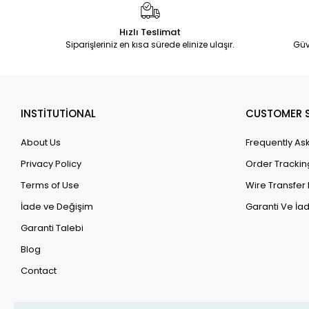
Hızlı Teslimat
Siparişleriniz en kısa sürede elinize ulaşır.
Güv
INSTİTUTİONAL
CUSTOMER S
About Us
Frequently As
Privacy Policy
Order Trackin
Terms of Use
Wire Transfer 
İade ve Değişim
Garanti Ve İad
Garanti Talebi
Blog
Contact