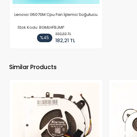
Lenovo G5070M Cpu Fan İşlemci Soğutucu
Stok Kodu: BGMLHFBJMP
332,32 TL
%45
182,21 TL
Similar Products