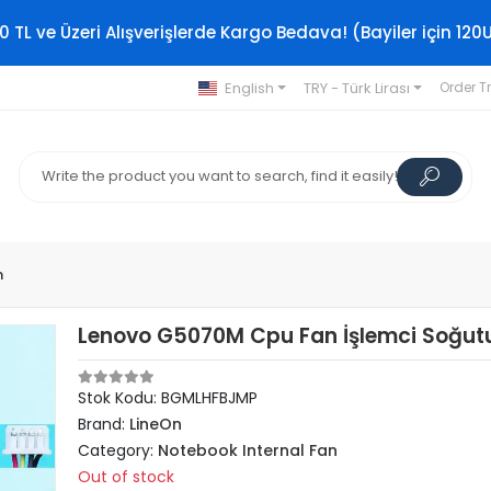
0 TL ve Üzeri Alışverişlerde Kargo Bedava! (Bayiler için 120
English
TRY - Türk Lirası
Order T
n
Lenovo G5070M Cpu Fan İşlemci Soğut
Stok Kodu: BGMLHFBJMP
Brand:
LineOn
Category:
Notebook Internal Fan
Out of stock