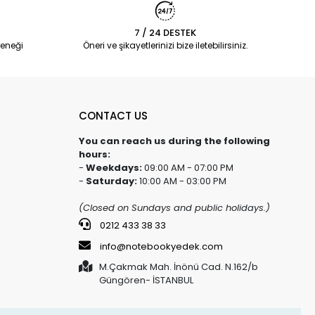
7 / 24 DESTEK
eneği
Öneri ve şikayetlerinizi bize iletebilirsiniz.
CONTACT US
You can reach us during the following
hours:
-
Weekdays:
09:00 AM - 07:00 PM
-
Saturday:
10:00 AM - 03:00 PM
(Closed on Sundays and public holidays.)
0212 433 38 33
info@notebookyedek.com
M.Çakmak Mah. İnönü Cad. N.162/b
Güngören- İSTANBUL