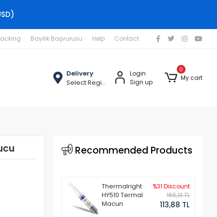
USD)
racking
Bayilik Başvurusu
Help
Contact
0
Delivery
Login
My cart
Select Region
Sign up
ucu
Recommended Products
Thermalright
%31 Discount
HY510 Termal
165,13 TL
Macun
113,88 TL