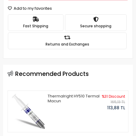
Add to my favorites
Fast Shipping
Secure shopping
Returns and Exchanges
Recommended Products
Thermalright HY510 Termal
%31 Discount
Macun
165,13 TL
113,88 TL