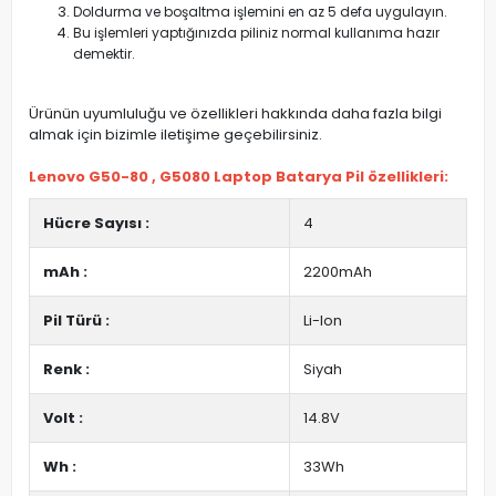
Doldurma ve boşaltma işlemini en az 5 defa uygulayın.
Bu işlemleri yaptığınızda piliniz normal kullanıma hazır
demektir.
Ürünün uyumluluğu ve özellikleri hakkında daha fazla bilgi
almak için bizimle iletişime geçebilirsiniz.
Lenovo G50-80 , G5080 Laptop Batarya Pil özellikleri:
Hücre Sayısı :
4
mAh :
2200mAh
Pil Türü :
Li-Ion
Renk :
Siyah
Volt :
14.8V
Wh :
33Wh