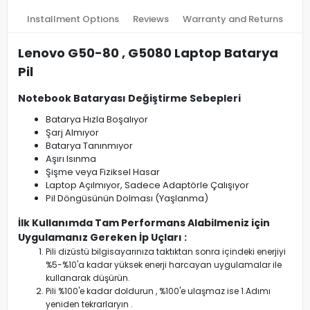
Installment Options
Reviews
Warranty and Returns
Lenovo G50-80 , G5080 Laptop Batarya
Pil
Notebook Bataryası Değiştirme Sebepleri
Batarya Hızla Boşalıyor
Şarj Almıyor
Batarya Tanınmıyor
Aşırı Isınma
Şişme veya Fiziksel Hasar
Laptop Açılmıyor, Sadece Adaptörle Çalışıyor
Pil Döngüsünün Dolması (Yaşlanma)
İlk Kullanımda Tam Performans Alabilmeniz için
Uygulamanız Gereken İp Uçları :
Pili dizüstü bilgisayarınıza taktıktan sonra içindeki enerjiyi
%5-%10'a kadar yüksek enerji harcayan uygulamalar ile
kullanarak düşürün.
Pili %100'e kadar doldurun , %100'e ulaşmaz ise 1.Adımı
yeniden tekrarlaryın .