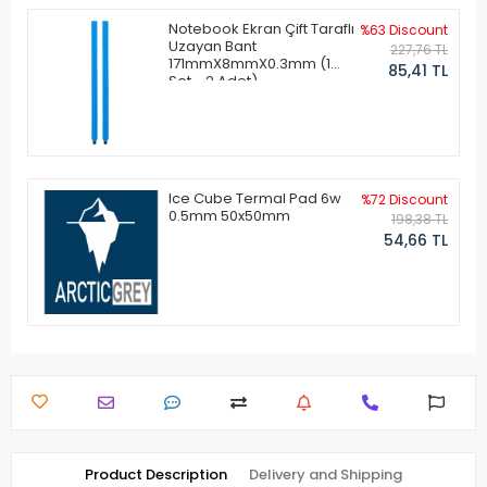
Notebook Ekran Çift Taraflı
%63 Discount
Uzayan Bant
227,76 TL
171mmX8mmX0.3mm (1
85,41 TL
Set - 2 Adet)
Ice Cube Termal Pad 6w
%72 Discount
0.5mm 50x50mm
198,38 TL
54,66 TL
Product Description
Delivery and Shipping