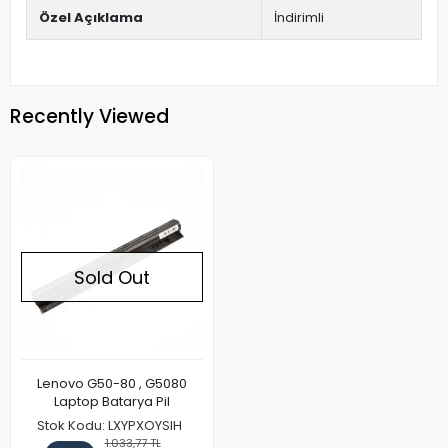
Özel Açıklama
İndirimli
Recently Viewed
Sold Out
Lenovo G50-80 , G5080
Laptop Batarya Pil
Stok Kodu: LXYPXOYSIH
1.033,77 TL