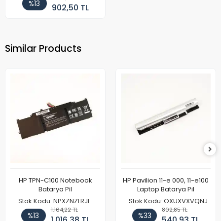
%13
902,50 TL
Similar Products
HP TPN-C100 Notebook
HP Pavilion 11-e 000, 11-e100
Batarya Pil
Laptop Batarya Pil
Stok Kodu: NPXZNZLRJI
Stok Kodu: OXUXVXVQNJ
1.164,22 TL
802,85 TL
%13
%33
1.016,38 TL
540,93 TL