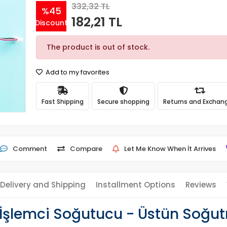
332,32 TL
%45
182,21 TL
Discount
The product is out of stock.
Add to my favorites
Fast Shipping
Secure shopping
Returns and Exchan
Comment
Compare
Let Me Know When İt Arrives
Delivery and Shipping
Installment Options
Reviews
İşlemci Soğutucu - Üstün Soğut