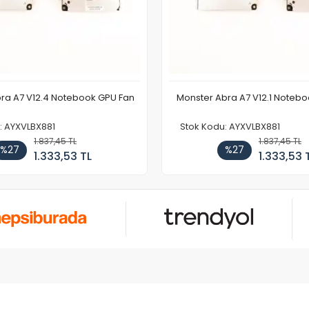
ra A7 V12.4 Notebook GPU Fan
Monster Abra A7 V12.1 Noteb
: AYXVLBX881
Stok Kodu: AYXVLBX881
1.837,45 TL
1.837,45 TL
%27
%27
1.333,53 TL
1.333,53 