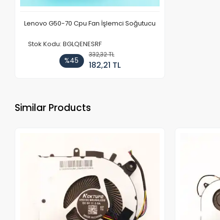
Lenovo G50-70 Cpu Fan İşlemci Soğutucu
Stok Kodu: BGLQENESRF
332,32 TL
%45
182,21 TL
Similar Products