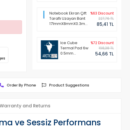
Notebook Ekran Çift
%63 Discount
Taraflı Uzayan Bant
227,76 TL
171mmX8mmX0.3mm
85,41 TL
(1 Set - 2 Adet)
Ice Cube
%72 Discount
Termal Pad 6w
198,38 TL
0.5mm
54,66 TL
ges
50x50mm
Order By Phone
Product Suggestions
Warranty and Returns
ma ve Sessiz Performans