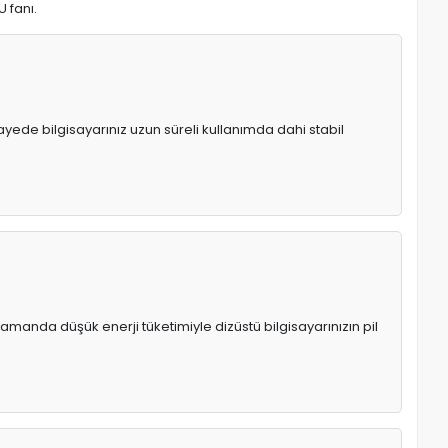
U fanı.
 sayede bilgisayarınız uzun süreli kullanımda dahi stabil
manda düşük enerji tüketimiyle dizüstü bilgisayarınızın pil