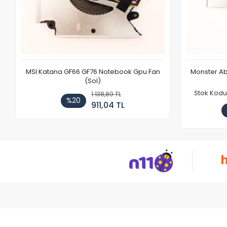
MSI Katana GF66 GF76 Notebook Gpu Fan
Monster Ab
(Sol)
Stok Kodu
1.138,80 TL
%20
911,04 TL