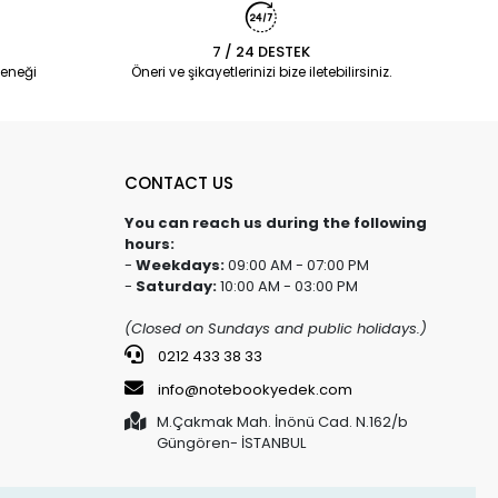
7 / 24 DESTEK
eneği
Öneri ve şikayetlerinizi bize iletebilirsiniz.
CONTACT US
You can reach us during the following
hours:
-
Weekdays:
09:00 AM - 07:00 PM
-
Saturday:
10:00 AM - 03:00 PM
(Closed on Sundays and public holidays.)
0212 433 38 33
info@notebookyedek.com
M.Çakmak Mah. İnönü Cad. N.162/b
Güngören- İSTANBUL