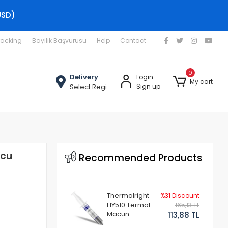
USD)
racking
Bayilik Başvurusu
Help
Contact
0
Delivery
Login
My cart
Select Region
Sign up
ucu
Recommended Products
Thermalright
%31 Discount
HY510 Termal
165,13 TL
Macun
113,88 TL