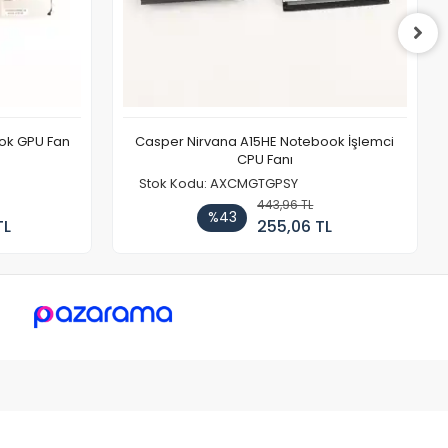
ook GPU Fan
Casper Nirvana A15HE Notebook İşlemci
CPU Fanı
Stok Kodu: AXCMGTGPSY
443,96 TL
%43
TL
255,06 TL