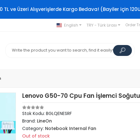
0 TL ve Üzeri Alışverişlerde Kargo Bedava! (Bayiler için 120
English
TRY - Türk Lirası
Order T
n
Lenovo G50-70 Cpu Fan İşlemci Soğut
Stok Kodu: BGLQENESRF
Brand:
LineOn
Category:
Notebook Internal Fan
Out of stock