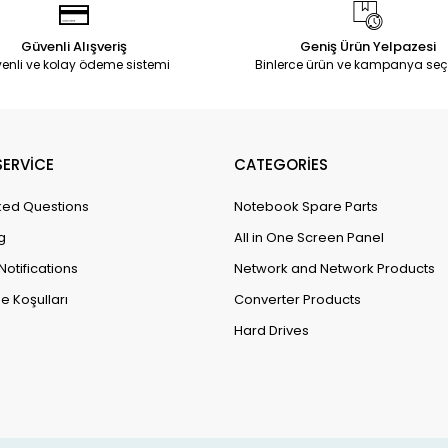
Güvenli Alışveriş
Geniş Ürün Yelpazesi
enli ve kolay ödeme sistemi
Binlerce ürün ve kampanya seç
ERVİCE
CATEGORİES
ked Questions
Notebook Spare Parts
g
All in One Screen Panel
Notifications
Network and Network Products
e Koşulları
Converter Products
Hard Drives