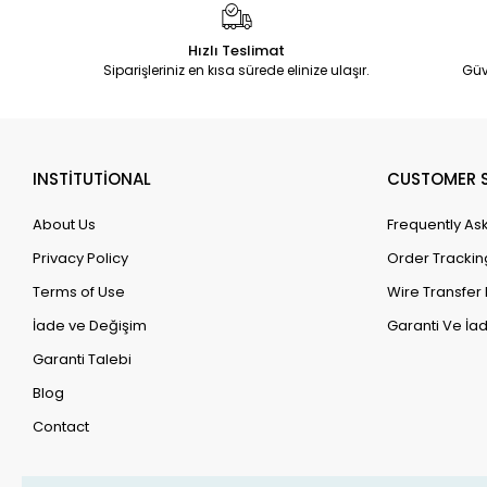
Hızlı Teslimat
Siparişleriniz en kısa sürede elinize ulaşır.
Güv
INSTİTUTİONAL
CUSTOMER S
About Us
Frequently As
Privacy Policy
Order Trackin
Terms of Use
Wire Transfer 
İade ve Değişim
Garanti Ve İad
Garanti Talebi
Blog
Contact