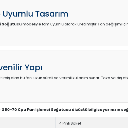
e Uyumlu Tasarım
i Soğutucu
modeliyle tam uyumlu olarak üretilmiştir. Fan değişimi içi
enilir Yapı
lmiş olan bu fan, uzun süreli ve verimli kullanım sunar. Toza ve dış etk
o G50-70 Cpu Fan İşlemci Soğutucu dizüstü bilgisayarınızın so
4 Pinli Soket