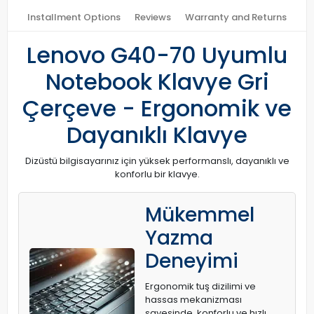
Installment Options
Reviews
Warranty and Returns
Lenovo G40-70 Uyumlu
Notebook Klavye Gri
Çerçeve - Ergonomik ve
Dayanıklı Klavye
Dizüstü bilgisayarınız için yüksek performanslı, dayanıklı ve
konforlu bir klavye.
Mükemmel
Yazma
Deneyimi
Ergonomik tuş dizilimi ve
hassas mekanizması
sayesinde, konforlu ve hızlı