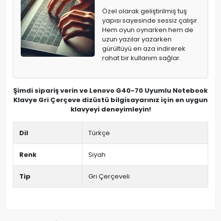
Özel olarak geliştirilmiş tuş
yapısı sayesinde sessiz çalışır.
Hem oyun oynarken hem de
uzun yazılar yazarken
gürültüyü en aza indirerek
rahat bir kullanım sağlar.
Şimdi sipariş verin ve Lenovo G40-70 Uyumlu Notebook
Klavye Gri Çerçeve dizüstü bilgisayarınız için en uygun
klavyeyi deneyimleyin!
Dil
Türkçe
Renk
Siyah
Tip
Gri Çerçeveli