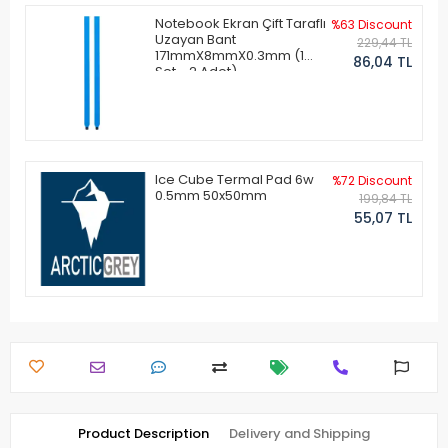
Notebook Ekran Çift Taraflı
%63 Discount
Uzayan Bant
229,44 TL
171mmX8mmX0.3mm (1
86,04 TL
Set - 2 Adet)
Ice Cube Termal Pad 6w
%72 Discount
0.5mm 50x50mm
199,84 TL
55,07 TL
Product Description
Delivery and Shipping