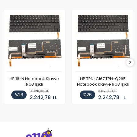
HP 16-N Notebook Klavye
HP TPN-C167 TPN-Q265
RGB Işıklı
Notebook Klavye RGB Işıklı
3.028,03 TL
3.028,03 TL
%26
%26
2.242,78 TL
2.242,78 TL