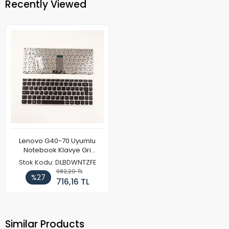
Recently Viewed
Lenovo G40-70 Uyumlu
Notebook Klavye Gri
Çerçeve
Stok Kodu: DLBDWNTZFE
982,20 TL
%27
716,16 TL
Similar Products