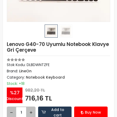
Lenovo G40-70 Uyumlu Notebook Klavye
Gri Çerçeve
Stok Kodu: DLBDWNTZFE
Brand:
LineOn
Category:
Notebook Keyboard
Stock: +18
982,20 TL
%27
716,16 TL
Discount
Add to
Buy Now
cart