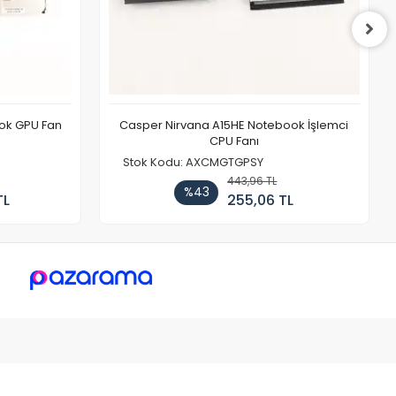
ook GPU Fan
Casper Nirvana A15HE Notebook İşlemci
CPU Fanı
Stok Kodu: AXCMGTGPSY
443,96 TL
%43
TL
255,06 TL