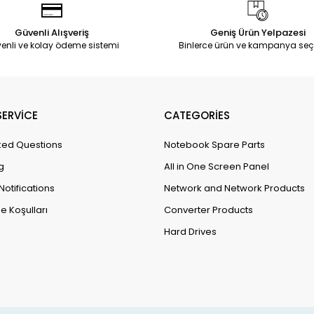
Güvenli Alışveriş
Geniş Ürün Yelpazesi
enli ve kolay ödeme sistemi
Binlerce ürün ve kampanya seç
ERVİCE
CATEGORİES
ked Questions
Notebook Spare Parts
g
All in One Screen Panel
Notifications
Network and Network Products
e Koşulları
Converter Products
Hard Drives