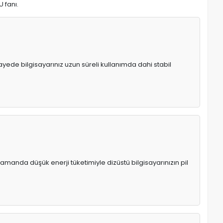
U fanı.
 sayede bilgisayarınız uzun süreli kullanımda dahi stabil
manda düşük enerji tüketimiyle dizüstü bilgisayarınızın pil