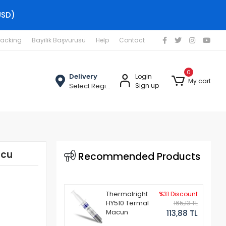
USD)
racking
Bayilik Başvurusu
Help
Contact
0
Delivery
Login
My cart
Select Region
Sign up
ucu
Recommended Products
Thermalright
%31 Discount
HY510 Termal
165,13 TL
Macun
113,88 TL