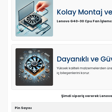
Kolay Montaj v
Lenovo G40-30 Cpu Fan İşlemc
Dayanıklı ve Güv
Yüksek kaliteli malzemelerden üreti
iç bileşenlerini korur.
Şimdi sipariş vererek Lenov
Pin Sayısı