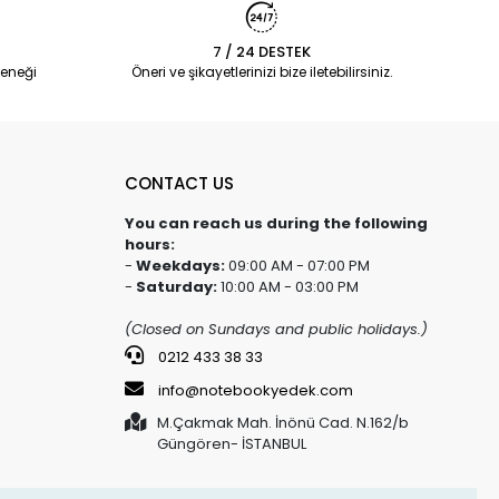
7 / 24 DESTEK
eneği
Öneri ve şikayetlerinizi bize iletebilirsiniz.
CONTACT US
You can reach us during the following
hours:
-
Weekdays:
09:00 AM - 07:00 PM
-
Saturday:
10:00 AM - 03:00 PM
(Closed on Sundays and public holidays.)
0212 433 38 33
info@notebookyedek.com
M.Çakmak Mah. İnönü Cad. N.162/b
Güngören- İSTANBUL