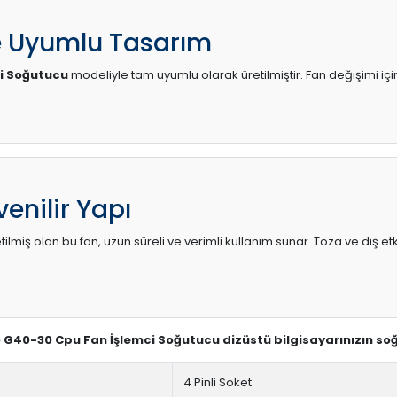
e Uyumlu Tasarım
i Soğutucu
modeliyle tam uyumlu olarak üretilmiştir. Fan değişimi içi
enilir Yapı
lmiş olan bu fan, uzun süreli ve verimli kullanım sunar. Toza ve dış etk
o G40-30 Cpu Fan İşlemci Soğutucu dizüstü bilgisayarınızın so
4 Pinli Soket