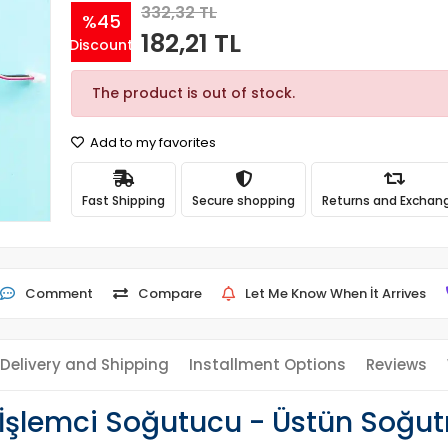
332,32 TL
%45
182,21 TL
Discount
The product is out of stock.
Add to my favorites
Fast Shipping
Secure shopping
Returns and Exchan
Comment
Compare
Let Me Know When İt Arrives
Delivery and Shipping
Installment Options
Reviews
İşlemci Soğutucu - Üstün Soğut