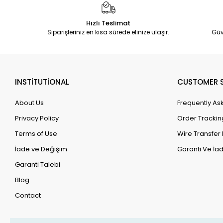
Hızlı Teslimat
Siparişleriniz en kısa sürede elinize ulaşır.
Güv
INSTİTUTİONAL
CUSTOMER S
About Us
Frequently As
Privacy Policy
Order Trackin
Terms of Use
Wire Transfer 
İade ve Değişim
Garanti Ve İad
Garanti Talebi
Blog
Contact