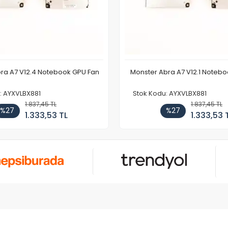
ra A7 V12.4 Notebook GPU Fan
Monster Abra A7 V12.1 Noteb
: AYXVLBX881
Stok Kodu: AYXVLBX881
1.837,45 TL
1.837,45 TL
%27
%27
1.333,53 TL
1.333,53 