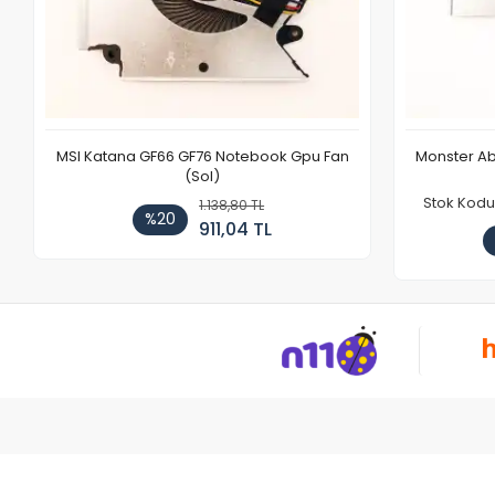
MSI Katana GF66 GF76 Notebook Gpu Fan
Monster Ab
(Sol)
Stok Kodu
1.138,80 TL
%20
911,04 TL