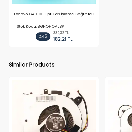
Lenovo G40-30 Cpu Fan İşlemci Soğutucu
Stok Kodu: BGHQHOAJBP
332,32 TL
%45
182,21 TL
Similar Products