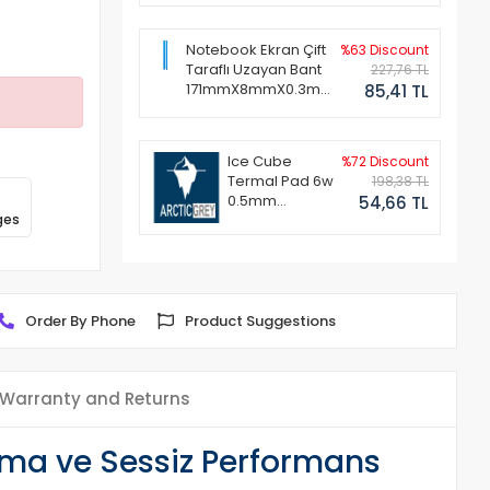
Notebook Ekran Çift
%63 Discount
Taraflı Uzayan Bant
227,76 TL
171mmX8mmX0.3mm
85,41 TL
(1 Set - 2 Adet)
Ice Cube
%72 Discount
Termal Pad 6w
198,38 TL
0.5mm
54,66 TL
ges
50x50mm
Order By Phone
Product Suggestions
Warranty and Returns
ma ve Sessiz Performans