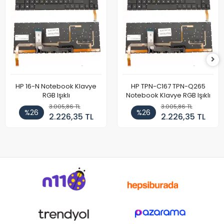
HP 16-N Notebook Klavye
HP TPN-C167 TPN-Q265
RGB Işıklı
Notebook Klavye RGB Işıklı
3.005,86 TL
3.005,86 TL
%26
%26
2.226,35 TL
2.226,35 TL