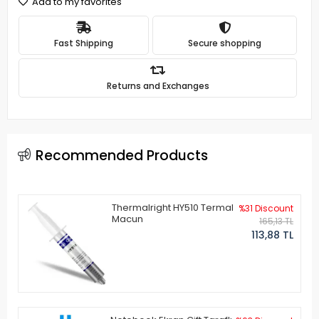
Add to my favorites
Fast Shipping
Secure shopping
Returns and Exchanges
Recommended Products
Thermalright HY510 Termal
%31 Discount
Macun
165,13 TL
113,88 TL