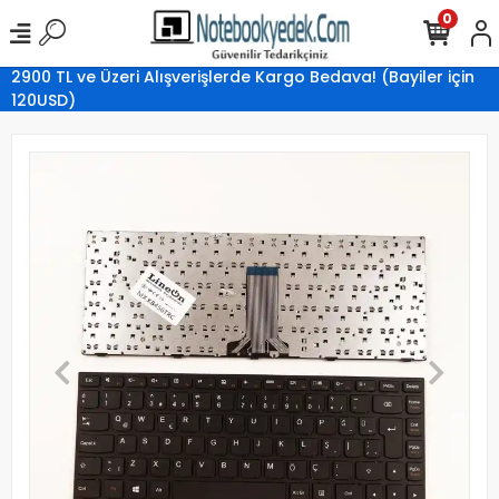
0
2900 TL ve Üzeri Alışverişlerde Kargo Bedava! (Bayiler için
120USD)