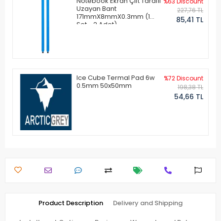
Notebook Ekran Çift Taraflı
%63 Discount
Uzayan Bant
227,76 TL
171mmX8mmX0.3mm (1
85,41 TL
Set - 2 Adet)
Ice Cube Termal Pad 6w
%72 Discount
0.5mm 50x50mm
198,38 TL
54,66 TL
Product Description
Delivery and Shipping