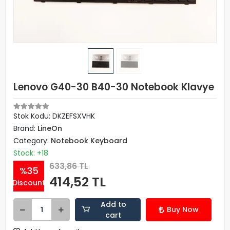
Lenovo G40-30 B40-30 Notebook Klavye
Stok Kodu: DKZEFSXVHK
Brand:
LineOn
Category:
Notebook Keyboard
Stock: +18
633,86 TL
%35
414,52 TL
Discount
Add to
Buy Now
cart