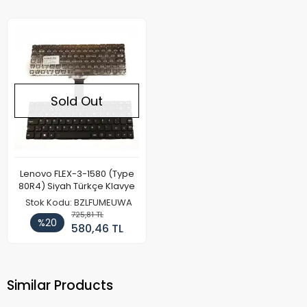
Sold Out
Lenovo FLEX-3-1580 (Type
80R4) Siyah Türkçe Klavye
Stok Kodu: BZLFUMEUWA
725,81 TL
%20
580,46 TL
Similar Products