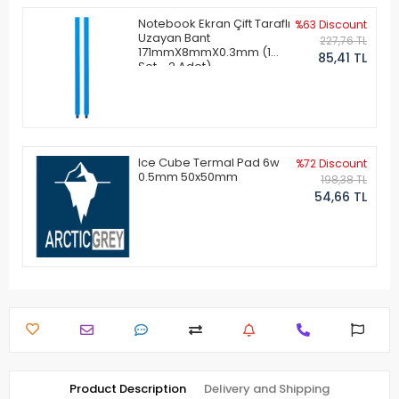
Notebook Ekran Çift Taraflı
%63 Discount
Uzayan Bant
227,76 TL
171mmX8mmX0.3mm (1
85,41 TL
Set - 2 Adet)
Ice Cube Termal Pad 6w
%72 Discount
0.5mm 50x50mm
198,38 TL
54,66 TL
Product Description
Delivery and Shipping