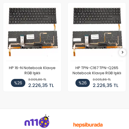
HP 16-N Notebook Klavye
HP TPN-C167 TPN-Q265
RGB Işıklı
Notebook Klavye RGB Işıklı
3.005,86 TL
3.005,86 TL
%26
%26
2.226,35 TL
2.226,35 TL