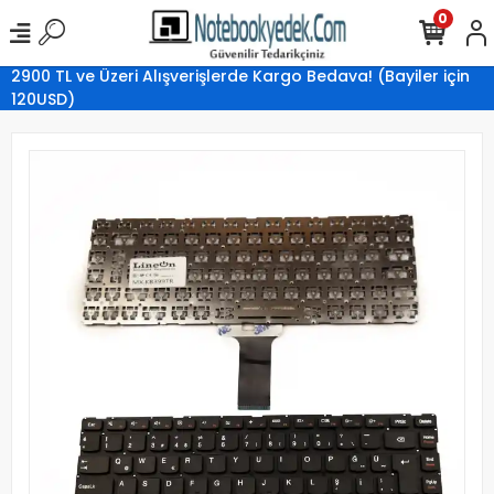
0
2900 TL ve Üzeri Alışverişlerde Kargo Bedava! (Bayiler için
120USD)