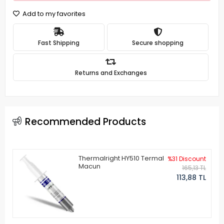
Add to my favorites
Fast Shipping
Secure shopping
Returns and Exchanges
Recommended Products
Thermalright HY510 Termal
%31 Discount
Macun
165,13 TL
113,88 TL