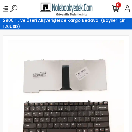
0
2900 TL ve Üzeri Alışverişlerde Kargo Bedava! (Bayiler için
120USD)