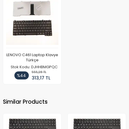
LENOVO C461 Laptop Klavye
Türkçe
Stok Kodu: DJHHBMGPQC
555,28 TL
%44
313,17 TL
Similar Products