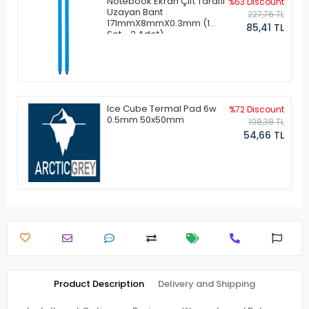
Notebook Ekran Çift Taraflı
%63 Discount
Uzayan Bant
227,76 TL
171mmX8mmX0.3mm (1
85,41 TL
Set - 2 Adet)
Ice Cube Termal Pad 6w
%72 Discount
0.5mm 50x50mm
198,38 TL
54,66 TL
Product Description
Delivery and Shipping