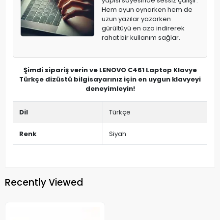
yapısı sayesinde sessiz çalışır.
Hem oyun oynarken hem de
uzun yazılar yazarken
gürültüyü en aza indirerek
rahat bir kullanım sağlar.
Şimdi sipariş verin ve LENOVO C461 Laptop Klavye
Türkçe dizüstü bilgisayarınız için en uygun klavyeyi
deneyimleyin!
Dil
Türkçe
Renk
Siyah
Recently Viewed