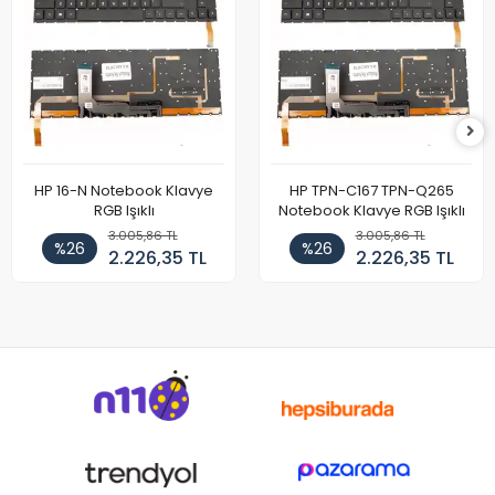
HP 16-N Notebook Klavye
HP TPN-C167 TPN-Q265
RGB Işıklı
Notebook Klavye RGB Işıklı
3.005,86 TL
3.005,86 TL
%26
%26
2.226,35 TL
2.226,35 TL