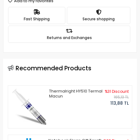
Add to my favorites
Fast Shipping
Secure shopping
Returns and Exchanges
Recommended Products
Thermalright HY510 Termal
%31 Discount
Macun
165,13 TL
113,88 TL