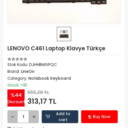
LENOVO C461 Laptop Klavye Türkçe
Stok Kodu: DJHHBMGPQC
Brand:
LineOn
Category:
Notebook Keyboard
Stock: +18
555,28 TL
%44
313,17 TL
Discount
Add to
Buy Now
cart