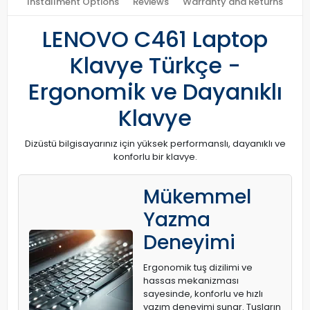
Installment Options
Reviews
Warranty and Returns
LENOVO C461 Laptop
Klavye Türkçe -
Ergonomik ve Dayanıklı
Klavye
Dizüstü bilgisayarınız için yüksek performanslı, dayanıklı ve
konforlu bir klavye.
Mükemmel
Yazma
Deneyimi
Ergonomik tuş dizilimi ve
hassas mekanizması
sayesinde, konforlu ve hızlı
yazım deneyimi sunar. Tuşların