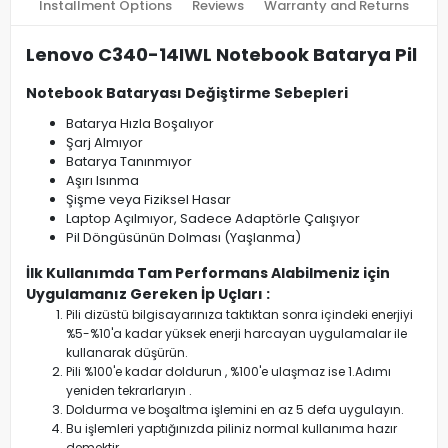
Installment Options
Reviews
Warranty and Returns
Lenovo C340-14IWL Notebook Batarya Pil
Notebook Bataryası Değiştirme Sebepleri
Batarya Hızla Boşalıyor
Şarj Almıyor
Batarya Tanınmıyor
Aşırı Isınma
Şişme veya Fiziksel Hasar
Laptop Açılmıyor, Sadece Adaptörle Çalışıyor
Pil Döngüsünün Dolması (Yaşlanma)
İlk Kullanımda Tam Performans Alabilmeniz için
Uygulamanız Gereken İp Uçları :
Pili dizüstü bilgisayarınıza taktıktan sonra içindeki enerjiyi
%5-%10'a kadar yüksek enerji harcayan uygulamalar ile
kullanarak düşürün.
Pili %100'e kadar doldurun , %100'e ulaşmaz ise 1.Adımı
yeniden tekrarlaryın .
Doldurma ve boşaltma işlemini en az 5 defa uygulayın.
Bu işlemleri yaptığınızda piliniz normal kullanıma hazır
demektir.