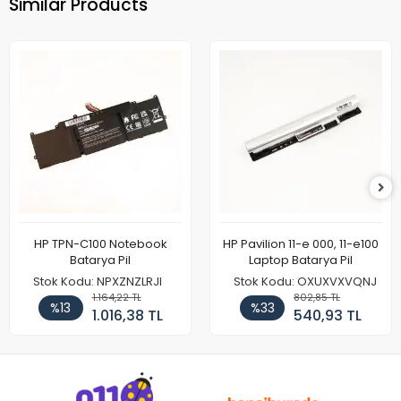
Similar Products
HP TPN-C100 Notebook
HP Pavilion 11-e 000, 11-e100
Batarya Pil
Laptop Batarya Pil
Stok Kodu: NPXZNZLRJI
Stok Kodu: OXUXVXVQNJ
1.164,22 TL
802,85 TL
%13
%33
1.016,38 TL
540,93 TL