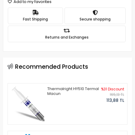
Add to my favorites
Fast Shipping
Secure shopping
Returns and Exchanges
Recommended Products
Thermalright HY510 Termal
%31 Discount
Macun
165,13 TL
113,88 TL