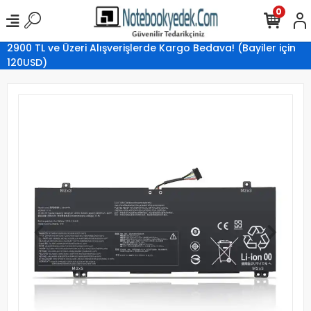
0
2900 TL ve Üzeri Alışverişlerde Kargo Bedava! (Bayiler için
120USD)