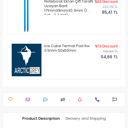
Notebook Ekran Çift Taraflı
%63 Discount
Uzayan Bant
227,76 TL
171mmX8mmX0.3mm (1
85,41 TL
Set - 2 Adet)
Ice Cube Termal Pad 6w
%72 Discount
0.5mm 50x50mm
198,38 TL
54,66 TL
Product Description
Delivery and Shipping