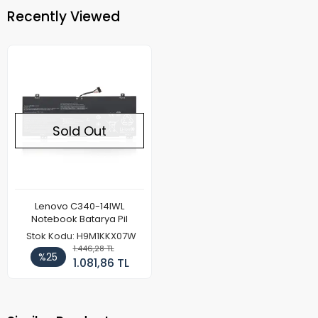
Recently Viewed
Sold Out
Lenovo C340-14IWL
Notebook Batarya Pil
Stok Kodu: H9M1KKX07W
1.446,28 TL
%25
1.081,86 TL