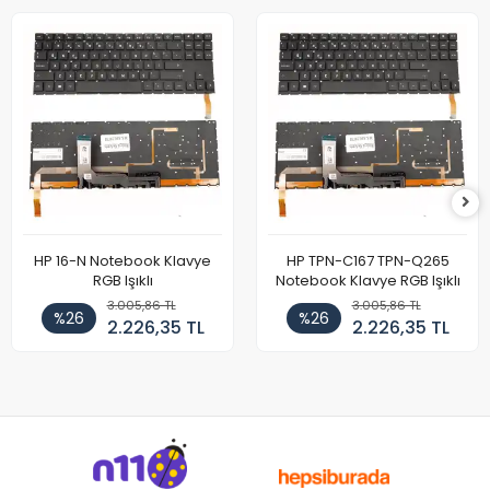
HP 16-N Notebook Klavye
HP TPN-C167 TPN-Q265
RGB Işıklı
Notebook Klavye RGB Işıklı
3.005,86 TL
3.005,86 TL
%26
%26
2.226,35 TL
2.226,35 TL