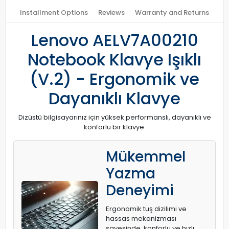
Installment Options
Reviews
Warranty and Returns
Lenovo AELV7A00210
Notebook Klavye Işıklı
(V.2) - Ergonomik ve
Dayanıklı Klavye
Dizüstü bilgisayarınız için yüksek performanslı, dayanıklı ve
konforlu bir klavye.
Mükemmel
Yazma
Deneyimi
Ergonomik tuş dizilimi ve
hassas mekanizması
sayesinde, konforlu ve hızlı