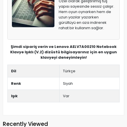
Özel olarak geliştirilmiş tuş
yapısı sayesinde sessiz çalışır.
Hem oyun oynarken hem de
uzun yazılar yazarken
gürültüyü en aza indirerek
rahat bir kullanım sağlar.
Şimdi sipariş verin ve Lenovo AELV7A00210 Notebook
Klavye Işıklı (V.2) dizüstü bilgisayarınız için en uygun
klavyeyi deneyimleyin!
Dil
Türkçe
Renk
Siyah
Işık
Var
Recently Viewed