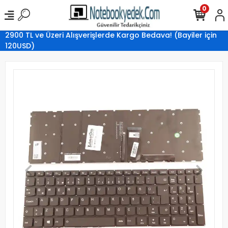
0
2900 TL ve Üzeri Alışverişlerde Kargo Bedava! (Bayiler için
120USD)