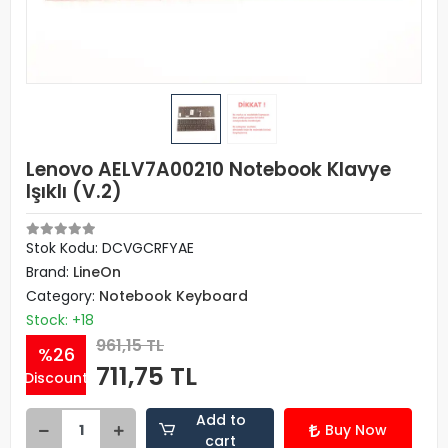
Lenovo AELV7A00210 Notebook Klavye
Işıklı (V.2)
Stok Kodu: DCVGCRFYAE
Brand:
LineOn
Category:
Notebook Keyboard
Stock: +18
961,15 TL
%26
711,75 TL
Discount
Add to
Buy Now
cart