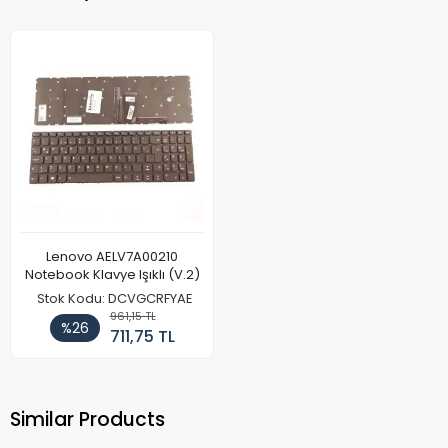
Lenovo AELV7A00210
Notebook Klavye Işıklı (V.2)
Stok Kodu: DCVGCRFYAE
961,15 TL
%26
711,75 TL
Similar Products