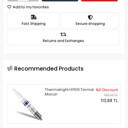
Add to my favorites
Fast Shipping
Secure shopping
Returns and Exchanges
Recommended Products
Thermalright HY510 Termal
%31 Discount
Macun
165,13 TL
113,88 TL