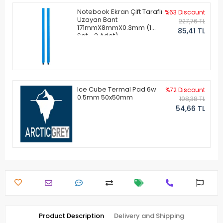
Notebook Ekran Çift Taraflı
%63 Discount
Uzayan Bant
227,76 TL
171mmX8mmX0.3mm (1
85,41 TL
Set - 2 Adet)
Ice Cube Termal Pad 6w
%72 Discount
0.5mm 50x50mm
198,38 TL
54,66 TL
Product Description
Delivery and Shipping