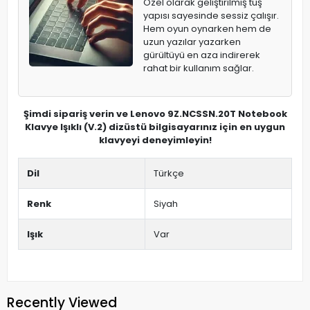
Özel olarak geliştirilmiş tuş
yapısı sayesinde sessiz çalışır.
Hem oyun oynarken hem de
uzun yazılar yazarken
gürültüyü en aza indirerek
rahat bir kullanım sağlar.
Şimdi sipariş verin ve Lenovo 9Z.NCSSN.20T Notebook
Klavye Işıklı (V.2) dizüstü bilgisayarınız için en uygun
klavyeyi deneyimleyin!
Dil
Türkçe
Renk
Siyah
Işık
Var
Recently Viewed