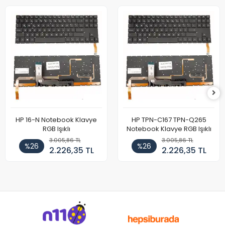
HP 16-N Notebook Klavye
HP TPN-C167 TPN-Q265
RGB Işıklı
Notebook Klavye RGB Işıklı
3.005,86 TL
3.005,86 TL
%26
%26
2.226,35 TL
2.226,35 TL