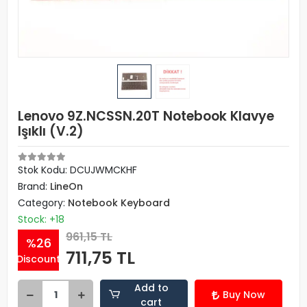
Lenovo 9Z.NCSSN.20T Notebook Klavye
Işıklı (V.2)
Stok Kodu: DCUJWMCKHF
Brand:
LineOn
Category:
Notebook Keyboard
Stock: +18
961,15 TL
%26
711,75 TL
Discount
Add to
Buy Now
cart