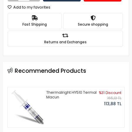
Add to my favorites
Fast Shipping
Secure shopping
Returns and Exchanges
Recommended Products
Thermalright HY510 Termal
%31 Discount
Macun
165,13 TL
113,88 TL