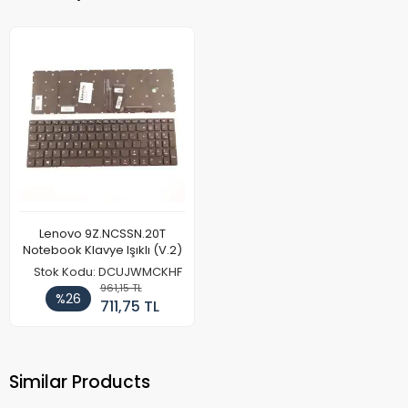
Lenovo 9Z.NCSSN.20T
Notebook Klavye Işıklı (V.2)
Stok Kodu: DCUJWMCKHF
961,15 TL
%26
711,75 TL
Similar Products