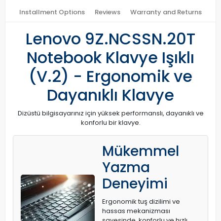
Installment Options
Reviews
Warranty and Returns
Lenovo 9Z.NCSSN.20T
Notebook Klavye Işıklı
(V.2) - Ergonomik ve
Dayanıklı Klavye
Dizüstü bilgisayarınız için yüksek performanslı, dayanıklı ve
konforlu bir klavye.
Mükemmel
Yazma
Deneyimi
Ergonomik tuş dizilimi ve
hassas mekanizması
sayesinde, konforlu ve hızlı