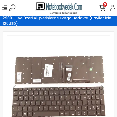
0
2900 TL ve Üzeri Alışverişlerde Kargo Bedava! (Bayiler için
120USD)