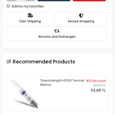
Add to my favorites
Fast Shipping
Secure shopping
Returns and Exchanges
Recommended Products
Thermalright HY510 Termal
%31 Discount
Macun
165,13 TL
113,88 TL