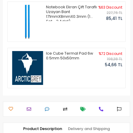
Notebook Ekran Çift Taraflı
%63 Discount
Uzayan Bant
227,76 TL
171mmX8mmX0.3mm (1
85,41 TL
Set - 2 Adet)
Ice Cube Termal Pad 6w
%72 Discount
0.5mm 50x50mm
198,38 TL
54,66 TL
Product Description
Delivery and Shipping