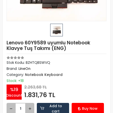
Lenovo 60Y9589 uyumlu Notebook
Klavye Tuş Takımı (ENG)
Stok Kodu: BZHTQBSWVQ
Brand:
LineOn
Category:
Notebook Keyboard
Stock: +18
2.263,68 TL
%19
1.831,76 TL
Discount
Add to
Buy Now
cart