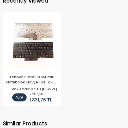
Recently Viewed
Lenovo 60Y9589 uyumlu
Notebook Klavye Tuş Takımı
(ENG)
Stok Kodu: BZHTQBSWVQ
2.263,68 TL
%19
1.831,76 TL
Similar Products