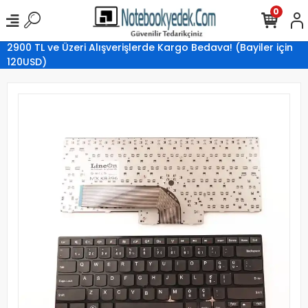
0
2900 TL ve Üzeri Alışverişlerde Kargo Bedava! (Bayiler için
120USD)