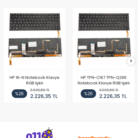
HP 16-N Notebook Klavye
HP TPN-C167 TPN-Q265
RGB Işıklı
Notebook Klavye RGB Işıklı
3.005,86 TL
3.005,86 TL
%26
%26
2.226,35 TL
2.226,35 TL